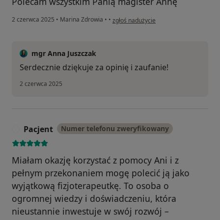
Polecam wszystkim Panią magister Annę
w opinii użytkownika Dorota
2 czerwca 2025
•
Marina Zdrowia
•
•
zgłoś nadużycie
mgr Anna Juszczak
Serdecznie dziękuje za opinię i zaufanie!
2 czerwca 2025
Pacjent
Numer telefonu zweryfikowany
P
Miałam okazję korzystać z pomocy Ani i z
pełnym przekonaniem mogę polecić ją jako
wyjątkową fizjoterapeutkę. To osoba o
ogromnej wiedzy i doświadczeniu, która
nieustannie inwestuje w swój rozwój –