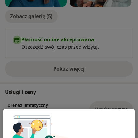
Zobacz galerię (5)
Płatność online akceptowana
Oszczędź swój czas przed wizytą.
Pokaż więcej
o doświadczeniu
Usługi i ceny
Drenaż limfatyczny
Umów wizytę
220 zł
Szczegóły
Fizjoterapia (kolejna wizyta)
Umów wizytę