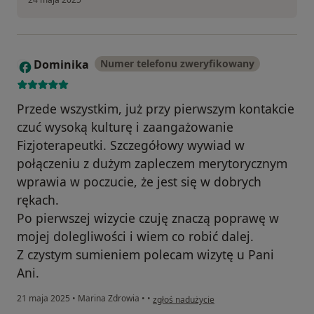
Dominika
Numer telefonu zweryfikowany
D
Przede wszystkim, już przy pierwszym kontakcie
czuć wysoką kulturę i zaangażowanie
Fizjoterapeutki. Szczegółowy wywiad w
połączeniu z dużym zapleczem merytorycznym
wprawia w poczucie, że jest się w dobrych
rękach.
Po pierwszej wizycie czuję znaczą poprawę w
mojej dolegliwości i wiem co robić dalej.
Z czystym sumieniem polecam wizytę u Pani
Ani.
w opinii użytkownika Dominika
21 maja 2025
•
Marina Zdrowia
•
•
zgłoś nadużycie