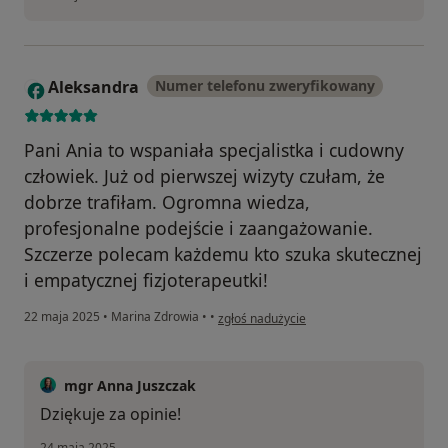
Aleksandra
Numer telefonu zweryfikowany
A
Pani Ania to wspaniała specjalistka i cudowny
człowiek. Już od pierwszej wizyty czułam, że
dobrze trafiłam. Ogromna wiedza,
profesjonalne podejście i zaangażowanie.
Szczerze polecam każdemu kto szuka skutecznej
i empatycznej fizjoterapeutki!
w opinii użytkownika Aleksandra
22 maja 2025
•
Marina Zdrowia
•
•
zgłoś nadużycie
mgr Anna Juszczak
Dziękuje za opinie!
24 maja 2025