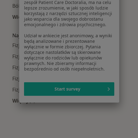
zespół Patient Care Doctoralia, ma na celu
Ból kolana w Gdańsku
lepsze zrozumienie, w jaki sposób ludzie
korzystają z narzędzi sztucznej inteligencji
Więcej (15)
jako wsparcia dla swojego dobrostanu
Więcej w kategorii: Najczęście leczone chorob
emocjonalnego i zdrowia psychicznego.
Najpopularniejsze ubezpieczenia
Udział w ankiecie jest anonimowy, a wyniki
będą analizowane i prezentowane
Fizjoterapeuci z TU Zdrowie w Gdańsku
wyłącznie w formie zbiorczej. Pytania
dotyczące nastolatków są skierowane
Fizjoterapeuci z Medicover w Gdańsku
wyłącznie do rodziców lub opiekunów
prawnych. Nie zbieramy informacji
Fizjoterapeuci z Allianz w Gdańsku
bezpośrednio od osób niepełnoletnich.
Fizjoterapeuci z POLMED w Gdańsku
Start survey
Fizjoterapeuci z Signal Iduna w Gdańsku
Więcej (7)
Więcej w kategorii: Najpopularniejsze ubezpie