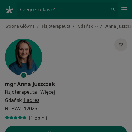
Me
Czego szukasz?
Strona Główna
Fizjoterapeuta
Gdańsk
Anna Juszcz
Zmień miasto
mgr
Anna Juszczak
O specjalizacjach
Fizjoterapeuta
·
Więcej
Gdańsk
1 adres
Nr PWZ: 12025
11 opinii