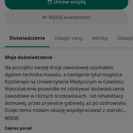
Umów wizytę
Wyślij wiadomość
Doświadczenie
Usługi i ceny
Adresy
Ubezpi
Moje doświadczenie
Na początku swojej drogi zawodowej uzyskałam
dyplom technika masażu, a następnie tytuł magistra
fizjoterapii na Uniwersytecie Medycznym w Gdańsku.
Wykształcenie pozwoliło mi zdobywać doświadczenie
zawodowe w różnych środowiskach - od rehabilitacji
domowej, przez prywatne gabinety, aż po uzdrowisko.
Dzięki temu miałam okazję współpracować z szerokim
O mnie
gronem pacjentów, zarówno ortopedycznych, jak i
więcej
neurologicznych, co pozwoliło mi zdobyć
Zakres porad
wszechstronne umiejętności i lepiej zrozumieć