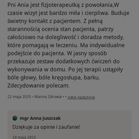
Pni Ania jest fizjoterapeutką z powołania,W
czasie wizyt jest bardzo miła i cierpliwa. Buduje
świetny kontakt z pacjentem. Z pełną
starannością ocenia stan pacjenta, patrzy
całościowo na dolegliwość i doradza metody,
które pomagają w leczeniu. Ma indywidualne
podejście do pacjenta. W jasny sposób
przekazuje zestaw dodatkowych ćwiczeń do
wykonywania w domu. Po jej terapii ustąpiły
bóle głowy, bóle kręgosłupa, barku.
Zdecydowanie polecam.
w opinii użytkownika Piotr
22 maja 2025
•
Marina Zdrowia
•
•
zgłoś nadużycie
mgr Anna Juszczak
Dziękuje za opinie i zaufanie!
24 maja 2025