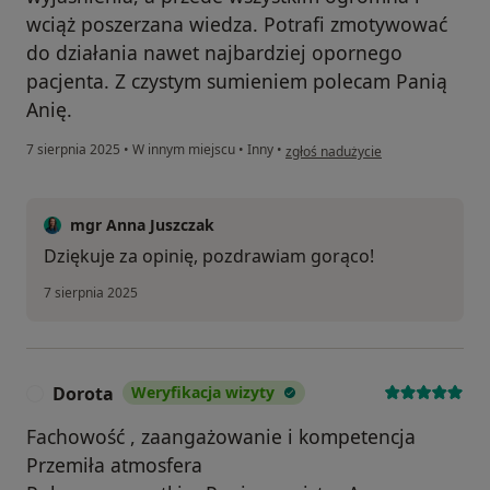
wciąż poszerzana wiedza. Potrafi zmotywować
do działania nawet najbardziej opornego
pacjenta. Z czystym sumieniem polecam Panią
Anię.
w opinii użytkownika M.JH.
7 sierpnia 2025
•
W innym miejscu
•
Inny
•
zgłoś nadużycie
mgr Anna Juszczak
Dziękuje za opinię, pozdrawiam gorąco!
7 sierpnia 2025
Dorota
Weryfikacja wizyty
D
Fachowość , zaangażowanie i kompetencja
Przemiła atmosfera