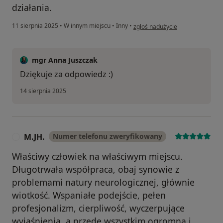
działania.
w opinii użytkownika Joanna
11 sierpnia 2025
•
W innym miejscu
•
Inny
•
zgłoś nadużycie
mgr Anna Juszczak
Dziękuje za odpowiedz :)
14 sierpnia 2025
M.JH.
Numer telefonu zweryfikowany
M
Właściwy człowiek na właściwym miejscu.
Długotrwała współpraca, obaj synowie z
problemami natury neurologicznej, głównie
wiotkość. Wspaniałe podejście, pełen
profesjonalizm, cierpliwość, wyczerpujące
wyjaśnienia, a przede wszystkim ogromna i