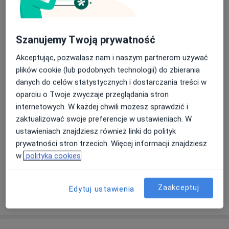
220 zł
Szczegóły
INDIBA oraz INDIBA + terapia
Szanujemy Twoją prywatność
manualna
Umów wizytę
270 zł
Szczegóły
Akceptując, pozwalasz nam i naszym partnerom używać
plików cookie (lub podobnych technologii) do zbierania
INDIBA terapia
danych do celów statystycznych i dostarczania treści w
Umów wizytę
150 zł
Szczegóły
oparciu o Twoje zwyczaje przeglądania stron
internetowych. W każdej chwili możesz sprawdzić i
zaktualizować swoje preferencje w ustawieniach. W
Terapia manualna
Umów wizytę
ustawieniach znajdziesz również linki do polityk
220 zł
Szczegóły
prywatności stron trzecich. Więcej informacji znajdziesz
w
polityka cookies
+ 5 usług
Zaakceptuj
Edytuj ustawienia
W jaki sposób ustalane są ceny?