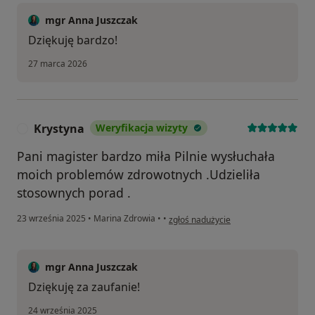
mgr Anna Juszczak
Dziękuję bardzo!
27 marca 2026
Krystyna
Weryfikacja wizyty
K
Pani magister bardzo miła Pilnie wysłuchała
moich problemów zdrowotnych .Udzieliła
stosownych porad .
w opinii użytkownika Krystyna
23 września 2025
•
Marina Zdrowia
•
•
zgłoś nadużycie
mgr Anna Juszczak
Dziękuję za zaufanie!
24 września 2025