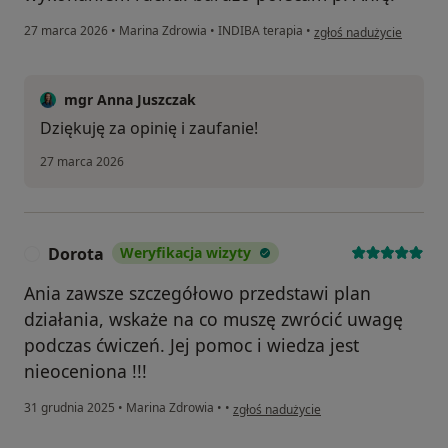
w opinii użytkownika Ka
27 marca 2026
•
Marina Zdrowia
•
INDIBA terapia
•
zgłoś nadużycie
mgr Anna Juszczak
Dziękuję za opinię i zaufanie!
27 marca 2026
Dorota
Weryfikacja wizyty
D
Ania zawsze szczegółowo przedstawi plan
działania, wskaże na co muszę zwrócić uwagę
podczas ćwiczeń. Jej pomoc i wiedza jest
nieoceniona !!!
w opinii użytkownika Dorota
31 grudnia 2025
•
Marina Zdrowia
•
•
zgłoś nadużycie