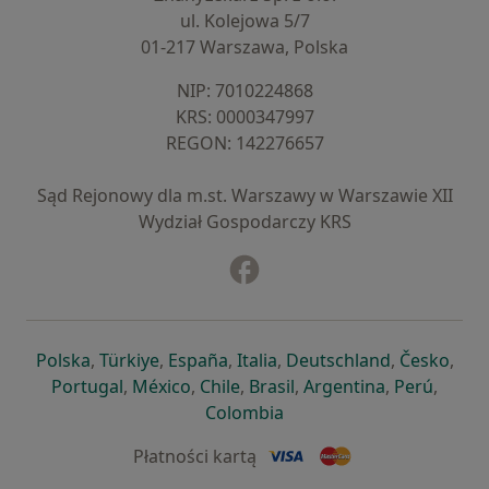
ul. Kolejowa 5/7
01-217 Warszawa, Polska
NIP: ⁠7010224868
KRS: ⁠0000347997
REGON: ⁠142276657
Sąd Rejonowy dla m.st. Warszawy w Warszawie XII
Wydział Gospodarczy KRS
Facebook
otwiera się w nowej karcie
otwiera się w nowej karcie
otwiera się w nowej karcie
otwiera się w nowej karcie
otwiera się w nowej karci
otwiera się
otwi
Polska
,
Türkiye
,
España
,
Italia
,
Deutschland
,
Česko
,
otwiera się w nowej karcie
otwiera się w nowej karcie
otwiera się w nowej karcie
otwiera się w nowej kar
otwiera się 
otwier
Portugal
,
México
,
Chile
,
Brasil
,
Argentina
,
Perú
,
otwiera się w nowej karc
Colombia
Płatności kartą