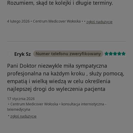
Rozumiem, skąd te kolejki i długie terminy.
w opinii użytkownika OW
4 lutego 2026
•
Centrum Medicover Wołoska
•
•
zgłoś nadużycie
Eryk Sz
Numer telefonu zweryfikowany
E
Pani Doktor niezwykle miła sympatyczna
profesjonalna na każdym kroku , służy pomocą,
empatią i wielką wiedzą w celu określenia
najlepszej drogi do wyleczenia pacjenta
17 stycznia 2026
•
Centrum Medicover Wołoska
•
konsultacja internistyczna -
telemedycyna
w opinii użytkownika Eryk Sz
•
zgłoś nadużycie