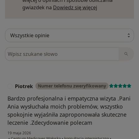
więcej o opiniach i sposobie obliczania
Dowiedz się więce
gwiazdek na
Dowiedz się więcej
Szukaj w opiniach
Piotrek
Numer telefonu zweryfikowany
P
Bardzo profesjonalna i empatyczna wizyta .Pani
Ania wysłuchała moich problemów, wszystko
spokojnie wyjaśniła zaproponowała skuteczne
leczenie .Zdecydowanie polecam
19 maja 2026
•
Centrum Medicover Wołoska
•
konsultacja internistyczna
•