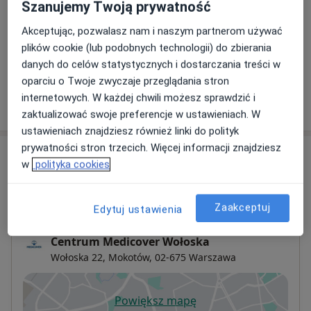
Szanujemy Twoją prywatność
Konsultacja dietetyczna
Od 300 zł
Szczegóły
Akceptując, pozwalasz nam i naszym partnerom używać
plików cookie (lub podobnych technologii) do zbierania
+ 5 usług
danych do celów statystycznych i dostarczania treści w
oparciu o Twoje zwyczaje przeglądania stron
internetowych. W każdej chwili możesz sprawdzić i
W jaki sposób ustalane są ceny?
zaktualizować swoje preferencje w ustawieniach. W
ustawieniach znajdziesz również linki do polityk
prywatności stron trzecich. Więcej informacji znajdziesz
Adresy (4)
w
polityka cookies
Adres 1
Adres 2
Adres 3
Adres 4
Zaakceptuj
Edytuj ustawienia
Centrum Medicover Wołoska
Wołoska 22,
Mokotów
, 02-675
Warszawa
Powiększ mapę
otwiera się w nowej karcie