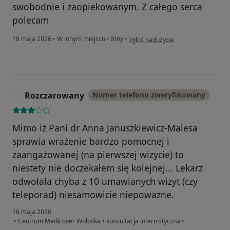
swobodnie i zaopiekowanym. Z całego serca
polecam
w opinii użytkownika Daniela
18 maja 2026
•
W innym miejscu
•
Inny
•
zgłoś nadużycie
Rozczarowany
Numer telefonu zweryfikowany
R
Mimo iż Pani dr Anna Januszkiewicz-Malesa
sprawia wrażenie bardzo pomocnej i
zaangażowanej (na pierwszej wizycie) to
niestety nie doczekałem się kolejnej... Lekarz
odwołała chyba z 10 umawianych wizyt (czy
teleporad) niesamowicie niepoważne.
16 maja 2026
•
Centrum Medicover Wołoska
•
konsultacja internistyczna
•
w opinii użytkownika Rozczarowany