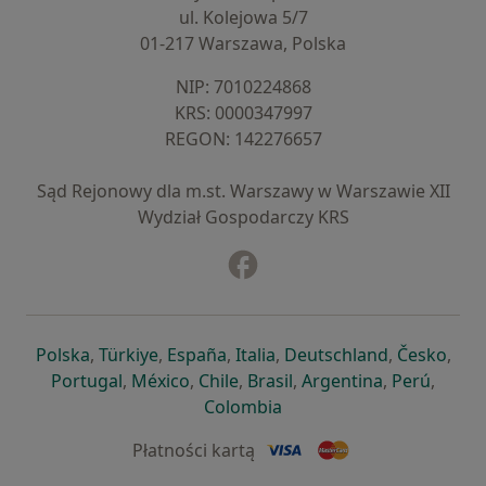
ul. Kolejowa 5/7
01-217 Warszawa, Polska
NIP: ⁠7010224868
KRS: ⁠0000347997
REGON: ⁠142276657
Sąd Rejonowy dla m.st. Warszawy w Warszawie XII
Wydział Gospodarczy KRS
Facebook
otwiera się w nowej karcie
otwiera się w nowej karcie
otwiera się w nowej karcie
otwiera się w nowej karcie
otwiera się w nowej karci
otwiera się
otwi
Polska
,
Türkiye
,
España
,
Italia
,
Deutschland
,
Česko
,
otwiera się w nowej karcie
otwiera się w nowej karcie
otwiera się w nowej karcie
otwiera się w nowej kar
otwiera się 
otwier
Portugal
,
México
,
Chile
,
Brasil
,
Argentina
,
Perú
,
otwiera się w nowej karc
Colombia
Płatności kartą