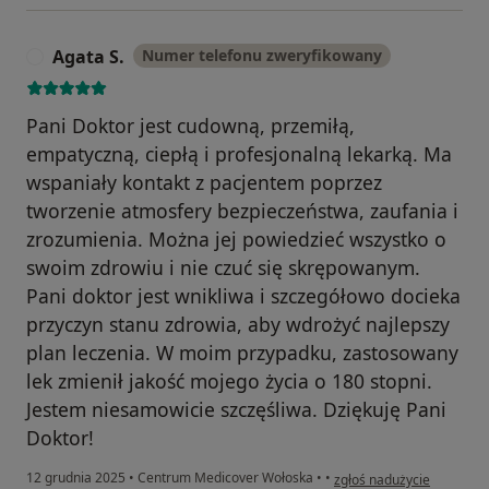
Agata S.
Numer telefonu zweryfikowany
A
Pani Doktor jest cudowną, przemiłą,
empatyczną, ciepłą i profesjonalną lekarką. Ma
wspaniały kontakt z pacjentem poprzez
tworzenie atmosfery bezpieczeństwa, zaufania i
zrozumienia. Można jej powiedzieć wszystko o
swoim zdrowiu i nie czuć się skrępowanym.
Pani doktor jest wnikliwa i szczegółowo docieka
przyczyn stanu zdrowia, aby wdrożyć najlepszy
plan leczenia. W moim przypadku, zastosowany
lek zmienił jakość mojego życia o 180 stopni.
Jestem niesamowicie szczęśliwa. Dziękuję Pani
Doktor!
w opinii użytkownika Agat
12 grudnia 2025
•
Centrum Medicover Wołoska
•
•
zgłoś nadużycie