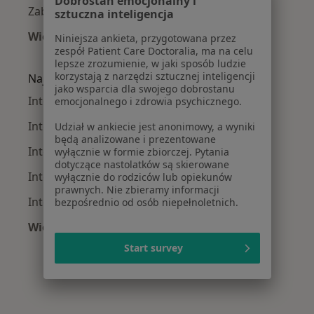
Dobrostan emocjonalny i
Zaburzenia rytmu serca w Warszawie
sztuczna inteligencja
Więcej (15)
Niniejsza ankieta, przygotowana przez
zespół Patient Care Doctoralia, ma na celu
Więcej w kategorii: Najczęście leczone chorob
lepsze zrozumienie, w jaki sposób ludzie
korzystają z narzędzi sztucznej inteligencji
Najpopularniejsze ubezpieczenia
jako wsparcia dla swojego dobrostanu
Interniści z Medicover w Warszawie
emocjonalnego i zdrowia psychicznego.
Interniści z Allianz w Warszawie
Udział w ankiecie jest anonimowy, a wyniki
będą analizowane i prezentowane
Interniści z INTER Polska w Warszawie
wyłącznie w formie zbiorczej. Pytania
dotyczące nastolatków są skierowane
Interniści z Signal Iduna w Warszawie
wyłącznie do rodziców lub opiekunów
prawnych. Nie zbieramy informacji
Interniści z Compensa w Warszawie
bezpośrednio od osób niepełnoletnich.
Więcej (15)
Więcej w kategorii: Najpopularniejsze ubezpi
Start survey