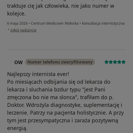
traktuje cię jak człowieka, nie jako numer w
kolejce.
6 maja 2026
•
Centrum Medicover Wołoska
•
konsultacja internistyczna
w opinii użytkownika Kasia
•
zgłoś nadużycie
OW
Numer telefonu zweryfikowany
O
Najlepszy internista ever!
Po miesiącach odbijania się od lekarza do
lekarza i sluchania bzdur typu "jest Pani
zmęczona bo nie ma slonca", trafiłam do p.
Doktor. Wdrożyla diagnostyke, suplementację i
leczenie. Patrzy na pacjenta holistycznie. A przy
tym jest przesympatyczna i zaraża pozytywną
energią.