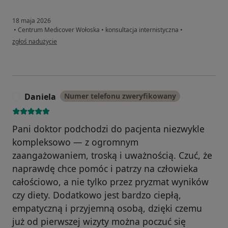
18 maja 2026
•
Centrum Medicover Wołoska
•
konsultacja internistyczna
•
w opinii użytkownika Bartek
zgłoś nadużycie
Daniela
Numer telefonu zweryfikowany
D
Pani doktor podchodzi do pacjenta niezwykle
kompleksowo — z ogromnym
zaangażowaniem, troską i uważnością. Czuć, że
naprawdę chce pomóc i patrzy na człowieka
całościowo, a nie tylko przez pryzmat wyników
czy diety. Dodatkowo jest bardzo ciepłą,
empatyczną i przyjemną osobą, dzięki czemu
już od pierwszej wizyty można poczuć się