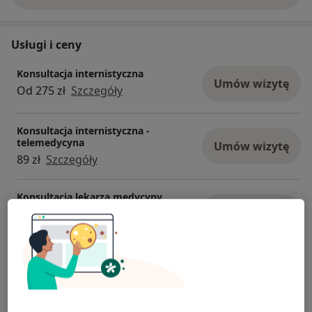
Usługi i ceny
Konsultacja internistyczna
Umów wizytę
Od 275 zł
Szczegóły
Konsultacja internistyczna -
telemedycyna
Umów wizytę
89 zł
Szczegóły
Konsultacja lekarza medycyny
podróży
Umów wizytę
290 zł
Szczegóły
Kwalifikacja do szczepienia
Umów wizytę
108 zł
Szczegóły