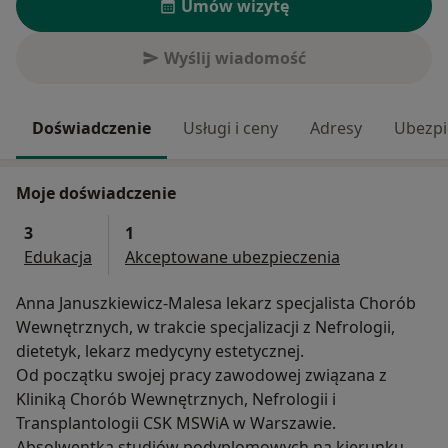
Umów wizytę
Wyślij wiadomość
Doświadczenie
Usługi i ceny
Adresy
Ubezpi
Moje doświadczenie
3
1
Edukacja
Akceptowane ubezpieczenia
Anna Januszkiewicz-Malesa lekarz specjalista Chorób
Wewnętrznych, w trakcie specjalizacji z Nefrologii,
dietetyk, lekarz medycyny estetycznej.
Od początku swojej pracy zawodowej związana z
Kliniką Chorób Wewnętrznych, Nefrologii i
Transplantologii CSK MSWiA w Warszawie.
Absolwentka studiów podyplomowych na kierunku