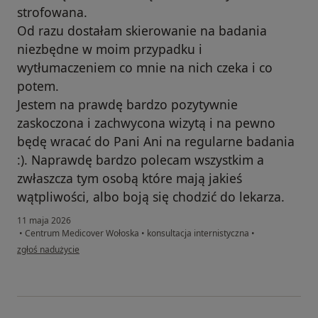
strofowana.
Od razu dostałam skierowanie na badania
niezbędne w moim przypadku i
wytłumaczeniem co mnie na nich czeka i co
potem.
Jestem na prawdę bardzo pozytywnie
zaskoczona i zachwycona wizytą i na pewno
będę wracać do Pani Ani na regularne badania
:). Naprawdę bardzo polecam wszystkim a
zwłaszcza tym osobą które mają jakieś
wątpliwości, albo boją się chodzić do lekarza.
11 maja 2026
•
Centrum Medicover Wołoska
•
konsultacja internistyczna
•
w opinii użytkownika Kasia
zgłoś nadużycie