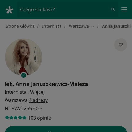
Me
Czego szukasz?
Strona Główna
Internista
Warszawa
Anna Januszki
Zmień miasto
lek.
Anna Januszkiewicz-Malesa
O specjalizacjach
Internista
·
Więcej
Warszawa
4 adresy
Nr PWZ: 2553033
103 opinie