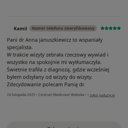
Kamil
Numer telefonu zweryfikowany
K
Pani dr Anna Januszkiewicz to wspaniały
specjalista.
W trakcie wizyty zebrała rzeczowy wywiad i
wszystko na spokojnie mi wytłumaczyła.
Świetnie trafiła z diagnozą, gdzie wcześniej
byłem odsyłany od wizyty do wizyty.
Zdecydowanie polecam Panią dr.
w opinii użytkownika Ka
24 listopada 2025
•
Centrum Medicover Wołoska
•
•
zgłoś nadużycie