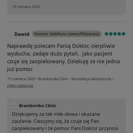
19 czerwca 2026
Dawid
Numer telefonu zweryfikowany
D
Naprawdę polecam Panią Doktor, cierpliwie
wysłucha, zadaje dużo pytań.. jako pacjent
czuje się zaopiekowany. Dziękuję za nie jedna
już pomoc
15 czerwca 2026
•
Braniborska Clinic
•
konsultacja okulistyczna
•
w opinii użytkownika Dawid
zgłoś nadużycie
Braniborska Clinic
Dziękujemy za tak miłe słowa i okazane
zaufanie. Cieszymy się, że czuje się Pan
zaopiekowany i że pomoc Pani Doktor przynosi