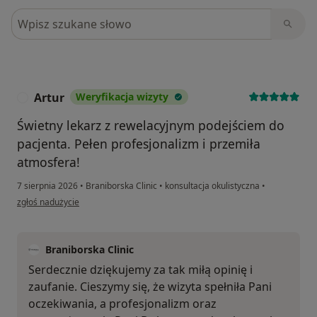
Szukaj w opiniach
Artur
Weryfikacja wizyty
A
Świetny lekarz z rewelacyjnym podejściem do
pacjenta. Pełen profesjonalizm i przemiła
atmosfera!
7 sierpnia 2026
•
Braniborska Clinic
•
konsultacja okulistyczna
•
w opinii użytkownika Artur
zgłoś nadużycie
Braniborska Clinic
Serdecznie dziękujemy za tak miłą opinię i
zaufanie. Cieszymy się, że wizyta spełniła Pani
oczekiwania, a profesjonalizm oraz