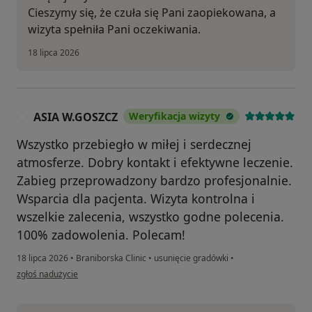
Cieszymy się, że czuła się Pani zaopiekowana, a
wizyta spełniła Pani oczekiwania.
18 lipca 2026
ASIA W.GOSZCZ
Weryfikacja wizyty
A
Wszystko przebiegło w miłej i serdecznej
atmosferze. Dobry kontakt i efektywne leczenie.
Zabieg przeprowadzony bardzo profesjonalnie.
Wsparcia dla pacjenta. Wizyta kontrolna i
wszelkie zalecenia, wszystko godne polecenia.
100% zadowolenia. Polecam!
18 lipca 2026
•
Braniborska Clinic
•
usunięcie gradówki
•
w opinii użytkownika ASIA W.GOSZCZ
zgłoś nadużycie