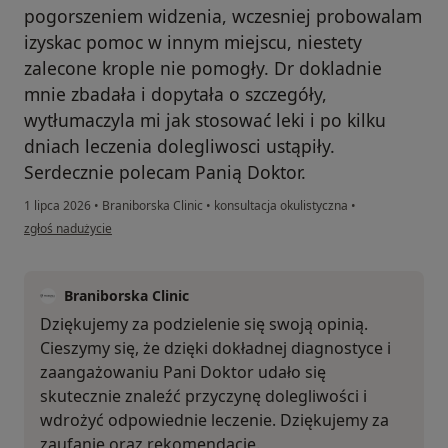
pogorszeniem widzenia, wczesniej probowalam
izyskac pomoc w innym miejscu, niestety
zalecone krople nie pomogły. Dr dokladnie
mnie zbadała i dopytała o szczegóły,
wytłumaczyla mi jak stosować leki i po kilku
dniach leczenia dolegliwosci ustąpiły.
Serdecznie polecam Panią Doktor.
1 lipca 2026
•
Braniborska Clinic
•
konsultacja okulistyczna
•
w opinii użytkownika Katarzyna
zgłoś nadużycie
Braniborska Clinic
Dziękujemy za podzielenie się swoją opinią.
Cieszymy się, że dzięki dokładnej diagnostyce i
zaangażowaniu Pani Doktor udało się
skutecznie znaleźć przyczynę dolegliwości i
wdrożyć odpowiednie leczenie. Dziękujemy za
zaufanie oraz rekomendację.