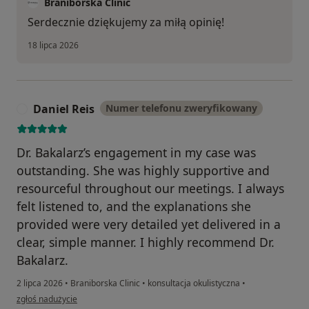
Braniborska Clinic
Serdecznie dziękujemy za miłą opinię!
18 lipca 2026
Daniel Reis
Numer telefonu zweryfikowany
D
Dr. Bakalarz’s engagement in my case was
outstanding. She was highly supportive and
resourceful throughout our meetings. I always
felt listened to, and the explanations she
provided were very detailed yet delivered in a
clear, simple manner. I highly recommend Dr.
Bakalarz.
2 lipca 2026
•
Braniborska Clinic
•
konsultacja okulistyczna
•
w opinii użytkownika Daniel Reis
zgłoś nadużycie