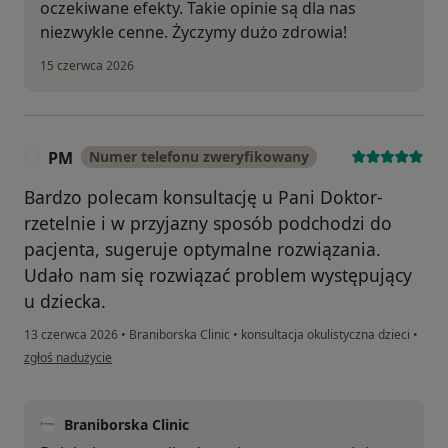
oczekiwane efekty. Takie opinie są dla nas
niezwykle cenne. Życzymy dużo zdrowia!
15 czerwca 2026
PM
Numer telefonu zweryfikowany
P
Bardzo polecam konsultację u Pani Doktor-
rzetelnie i w przyjazny sposób podchodzi do
pacjenta, sugeruje optymalne rozwiązania.
Udało nam się rozwiązać problem występujący
u dziecka.
13 czerwca 2026
•
Braniborska Clinic
•
konsultacja okulistyczna dzieci
•
w opinii użytkownika PM
zgłoś nadużycie
Braniborska Clinic