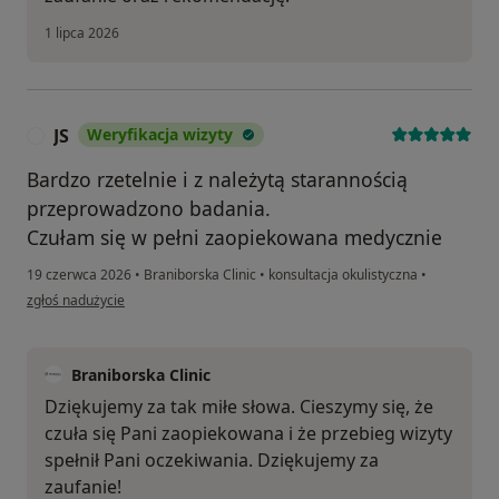
1 lipca 2026
JS
Weryfikacja wizyty
J
Bardzo rzetelnie i z należytą starannością
przeprowadzono badania.
Czułam się w pełni zaopiekowana medycznie
19 czerwca 2026
•
Braniborska Clinic
•
konsultacja okulistyczna
•
w opinii użytkownika JS
zgłoś nadużycie
Braniborska Clinic
Dziękujemy za tak miłe słowa. Cieszymy się, że
czuła się Pani zaopiekowana i że przebieg wizyty
spełnił Pani oczekiwania. Dziękujemy za
zaufanie!