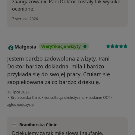
zaangażowanie Pani Doktor zostały tak wysoko
ocenione.
7 sierpnia 2026
Małgosia
Weryfikacja wizyty
M
Jestem bardzo zadowolona z wizyty. Pani
Doktor bardzo dokładna, miła i bardzo
przykłada się do swojej pracy. Czułam się
zaopiekowana za co bardzo dziękuję.
18 lipca 2026
•
Braniborska Clinic
•
konsultacja okulistyczna + badanie OCT
•
w opinii użytkownika Małgosia
zgłoś nadużycie
Braniborska Clinic
Dziękujemy za tak miłe słowa i zaufanie.