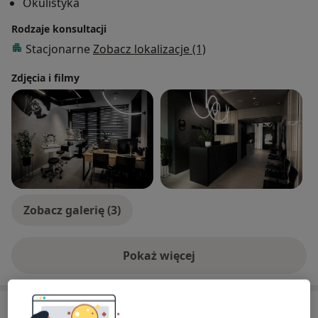
Okulistyka
Rodzaje konsultacji
Stacjonarne
Zobacz lokalizacje (1)
Zdjęcia i filmy
Zobacz galerię (3)
Pokaż więcej
o doświadczeniu
Aktualności