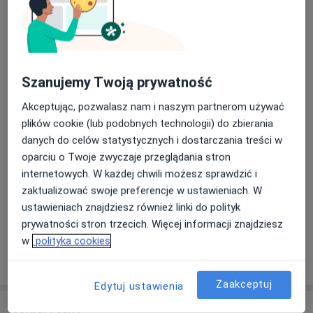
lek. Anna Bakalarz
Braniborska 10e/u6, 53-680 Wrocław
Jesteśmy wielospecjalistyczną placówką
medyczną, która stawia na kompleksową opiekę
Szanujemy Twoją prywatność
nad Twoim zdrowiem, ze szczególnym naciskiem
na obszar okulistyki
Akceptując, pozwalasz nam i naszym partnerom używać
Nasza klinika to miejsce, gdzie tradycja medycyny
plików cookie (lub podobnych technologii) do zbierania
spotyka się z najnowszymi osiągnięciami
Dowiedz się więcej
danych do celów statystycznych i dostarczania treści w
technologicznymi, a pacjenci i lekarze są
oparciu o Twoje zwyczaje przeglądania stron
31/07/2026
traktowani z najwyższym szacunkiem i troską.
internetowych. W każdej chwili możesz sprawdzić i
zaktualizować swoje preferencje w ustawieniach. W
ustawieniach znajdziesz również linki do polityk
prywatności stron trzecich. Więcej informacji znajdziesz
w
polityka cookies
Zaakceptuj
Edytuj ustawienia
Usługi i ceny