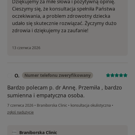
Dziękujemy za miłe słowa i pozytywną opinię.
Cieszymy się, że konsultacja spełniła Państwa
oczekiwania, a problem zdrowotny dziecka
udało się skutecznie rozwiązać. Życzymy dużo
zdrowia i dziękujemy za zaufanie!
13 czerwca 2026
O.
Numer telefonu zweryfikowany
O
Bardzo polecam p. dr Annę. Przemiła , bardzo
sumienna i empatyczna osoba.
7 czerwca 2026
•
Braniborska Clinic
•
konsultacja okulistyczna
•
w opinii użytkownika O.
zgłoś nadużycie
Braniborska Clinic