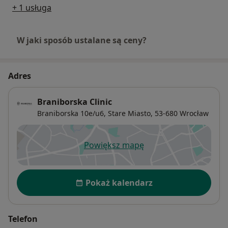
+ 1 usługa
W jaki sposób ustalane są ceny?
Adres
Braniborska Clinic
Braniborska 10e/u6,
Stare Miasto
, 53-680
Wrocław
Powiększ mapę
otwiera się w nowej karcie
Dostępność
Pokaż kalendarz
Telefon