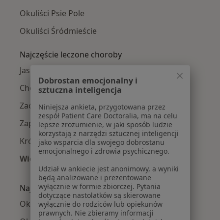
Okuliści Psie Pole
Okuliści Śródmieście
Najczęście leczone choroby
Jaskra w Wrocławiu
Dobrostan emocjonalny i
Choroby oczu w Wrocławiu
sztuczna inteligencja
Zaćma w Wrocławiu
Niniejsza ankieta, przygotowana przez
zespół Patient Care Doctoralia, ma na celu
Zapalenie spojówek w Wrocławiu
lepsze zrozumienie, w jaki sposób ludzie
korzystają z narzędzi sztucznej inteligencji
Krótkowzroczność w Wrocławiu
jako wsparcia dla swojego dobrostanu
emocjonalnego i zdrowia psychicznego.
Więcej (15)
Udział w ankiecie jest anonimowy, a wyniki
Więcej w kategorii: Najczęście leczone chorob
będą analizowane i prezentowane
wyłącznie w formie zbiorczej. Pytania
Najpopularniejsze ubezpieczenia
dotyczące nastolatków są skierowane
Okuliści z NFZ w Wrocławiu
wyłącznie do rodziców lub opiekunów
prawnych. Nie zbieramy informacji