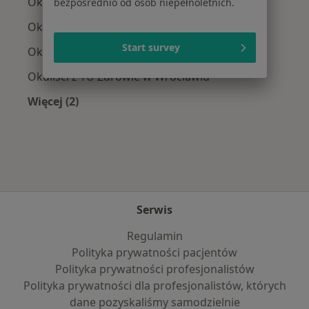
Okuliści z Medicover w Wrocławiu
bezpośrednio od osób niepełnoletnich.
Okuliści z POLMED w Wrocławiu
Start survey
Okuliści z INTER Polska w Wrocławiu
Okuliści z TU Zdrowie w Wrocławiu
Więcej (2)
Więcej w kategorii: Najpopularniejsze ubezpie
Serwis
Regulamin
Polityka prywatności pacjentów
Polityka prywatności profesjonalistów
Polityka prywatności dla profesjonalistów, których
dane pozyskaliśmy samodzielnie