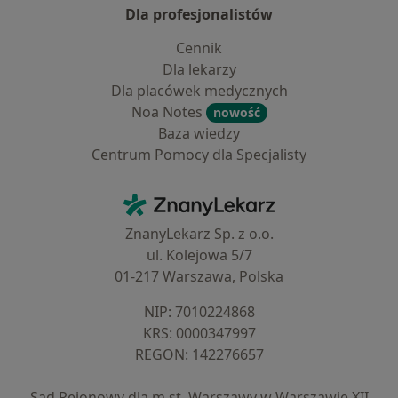
Dla profesjonalistów
Cennik
Dla lekarzy
Dla placówek medycznych
Noa Notes
nowość
Baza wiedzy
Centrum Pomocy dla Specjalisty
Kontakt
ZnanyLekarz - Strona główna
ZnanyLekarz Sp. z o.o.
ul. Kolejowa 5/7
01-217 Warszawa, Polska
NIP: ⁠7010224868
KRS: ⁠0000347997
REGON: ⁠142276657
Sąd Rejonowy dla m.st. Warszawy w Warszawie XII