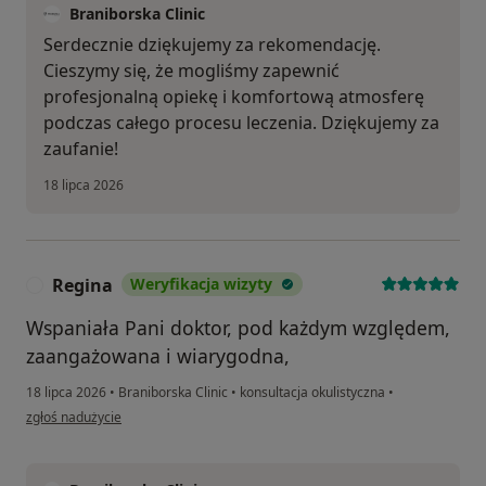
Braniborska Clinic
Serdecznie dziękujemy za rekomendację.
Cieszymy się, że mogliśmy zapewnić
profesjonalną opiekę i komfortową atmosferę
podczas całego procesu leczenia. Dziękujemy za
zaufanie!
18 lipca 2026
Regina
Weryfikacja wizyty
R
Wspaniała Pani doktor, pod każdym względem,
zaangażowana i wiarygodna,
18 lipca 2026
•
Braniborska Clinic
•
konsultacja okulistyczna
•
w opinii użytkownika Regina
zgłoś nadużycie