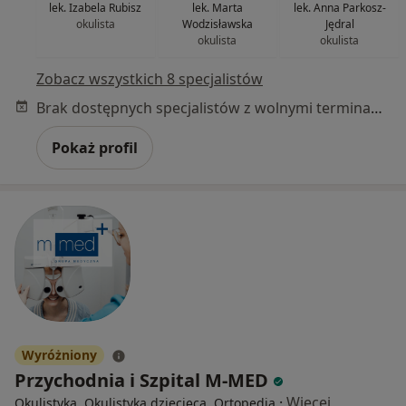
lek. Izabela Rubisz
lek. Marta
lek. Anna Parkosz-
okulista
Wodzisławska
Jędral
okulista
okulista
Zobacz wszystkich 8 specjalistów
Brak dostępnych specjalistów z wolnymi terminami w tym centrum medycznym.
Pokaż profil
Wyróżniony
Przychodnia i Szpital M-MED
·
Więcej
Okulistyka, Okulistyka dziecięca, Ortopedia