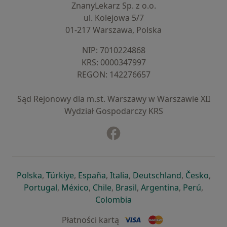
ZnanyLekarz Sp. z o.o.
ul. Kolejowa 5/7
01-217 Warszawa, Polska
NIP: ⁠7010224868
KRS: ⁠0000347997
REGON: ⁠142276657
Sąd Rejonowy dla m.st. Warszawy w Warszawie XII
Wydział Gospodarczy KRS
Facebook
otwiera się w nowej karcie
otwiera się w nowej karcie
otwiera się w nowej karcie
otwiera się w nowej karcie
otwiera się w nowej karci
otwiera się
otwi
Polska
,
Türkiye
,
España
,
Italia
,
Deutschland
,
Česko
,
otwiera się w nowej karcie
otwiera się w nowej karcie
otwiera się w nowej karcie
otwiera się w nowej kar
otwiera się 
otwier
Portugal
,
México
,
Chile
,
Brasil
,
Argentina
,
Perú
,
otwiera się w nowej karc
Colombia
Płatności kartą