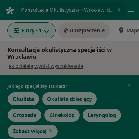
Me
Konsultacja Okulistyczna • Wrocław, dolnośląskie
Filtry
• 1
Ubezpieczenie
Map
Konsultacja okulistyczna specjaliści w
Wrocławiu
Jak działają wyniki wyszukiwania
Jakiego specjalisty szukasz?
Okulista
Okulista dziecięcy
Ortopeda
Ginekolog
Laryngolog
Zobacz więcej