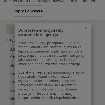
Specjalista nie oferuje umawiania online pod tym adresem.
Poproś o wizytę
1
2
3
4
5
...
10
Dobrostan emocjonalny i
sztuczna inteligencja
Powiązane wyszukiwania
Niniejsza ankieta, przygotowana przez
zespół Patient Care Doctoralia, ma na celu
Usługi w Wrocławiu
lepsze zrozumienie, w jaki sposób ludzie
korzystają z narzędzi sztucznej inteligencji
Konsultacja okulistyczna dzieci w Wrocławiu
jako wsparcia dla swojego dobrostanu
emocjonalnego i zdrowia psychicznego.
Badania okulistyczne w Wrocławiu
Udział w ankiecie jest anonimowy, a wyniki
Konsultacja okulistyczna dorośli w Wrocławiu
będą analizowane i prezentowane
wyłącznie w formie zbiorczej. Pytania
Konsultacja internistyczna w Wrocławiu
dotyczące nastolatków są skierowane
wyłącznie do rodziców lub opiekunów
Badanie OCT w Wrocławiu
prawnych. Nie zbieramy informacji
bezpośrednio od osób niepełnoletnich.
Więcej (15)
Więcej w kategorii: Usługi w Wrocławiu