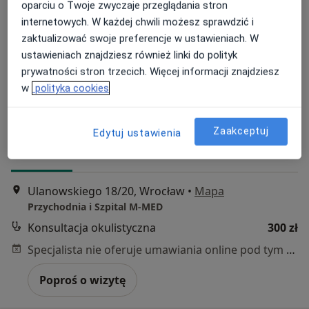
oparciu o Twoje zwyczaje przeglądania stron
internetowych. W każdej chwili możesz sprawdzić i
zaktualizować swoje preferencje w ustawieniach. W
ustawieniach znajdziesz również linki do polityk
prywatności stron trzecich. Więcej informacji znajdziesz
lek. Patrycja Gawrońska
w
polityka cookies
·
Więcej
Okulista, Okulista dziecięcy
175 opinii
Zaakceptuj
Edytuj ustawienia
Adres 1
Adres 2
Ulanowskiego 18/20, Wrocław
•
Mapa
Przychodnia i Szpital M-MED
Konsultacja okulistyczna
300 zł
Specjalista nie oferuje umawiania online pod tym adresem.
Poproś o wizytę