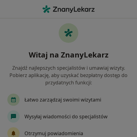
Me
Okulista • Wrocław, dolnośląskie
Filtry
Ubezpieczenie:
NFZ
20 polecanych okulistów w Wrocławiu z NFZ
Witaj na ZnanyLekarz
Jak działają wyniki wyszukiwania
Znajdź najlepszych specjalistów i umawiaj wizyty.
Pobierz aplikację, aby uzyskać bezpłatny dostęp do
przydatnych funkcji:
Łatwo zarządzaj swoimi wizytami
Wysyłaj wiadomości do specjalistów
lek. Aleksandra Bernacka
·
Więcej
Okulista
Otrzymuj powiadomienia