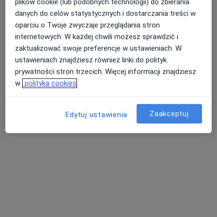
Oławska
plików cookie (lub podobnych technologii) do zbierania
danych do celów statystycznych i dostarczania treści w
Okulistyka, Optometria, Refrakcja
42 opinie
oparciu o Twoje zwyczaje przeglądania stron
internetowych. W każdej chwili możesz sprawdzić i
ul. Oławska 9, Wrocław
•
Mapa
zaktualizować swoje preferencje w ustawieniach. W
Konsultacja okulistyczna dzieci
od 300 zł
ustawieniach znajdziesz również linki do polityk
Pokaż więcej usług
prywatności stron trzecich. Więcej informacji znajdziesz
w
polityka cookies
dr n. med. Karolina
lek. Oxana Borissova
lek. Aleksandra
Zaakceptuj
Edytuj ustawienia
Karasińska
okulista
Bernacka
okulista
okulista
Brak dostępnych specjalistów z wolnymi terminami w tym centrum medycznym.
Pokaż profil