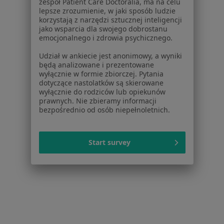
zespół Patient Care Doctoralia, ma na celu
Blog dla pacjentów
lepsze zrozumienie, w jaki sposób ludzie
korzystają z narzędzi sztucznej inteligencji
jako wsparcia dla swojego dobrostanu
Dla profesjonalistów
emocjonalnego i zdrowia psychicznego.
Cennik
Udział w ankiecie jest anonimowy, a wyniki
Dla lekarzy
będą analizowane i prezentowane
Dla placówek medycznych
wyłącznie w formie zbiorczej. Pytania
dotyczące nastolatków są skierowane
Noa Notes
nowość
wyłącznie do rodziców lub opiekunów
Baza wiedzy
prawnych. Nie zbieramy informacji
Centrum Pomocy dla Specjalisty
bezpośrednio od osób niepełnoletnich.
Kontakt
ZnanyLekarz - Strona główna
Start survey
ZnanyLekarz Sp. z o.o.
ul. Kolejowa 5/7
01-217 Warszawa, Polska
NIP: ⁠7010224868
KRS: ⁠0000347997
REGON: ⁠142276657