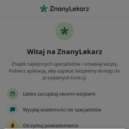
Me
Okulista • Namysłów, opolskie
Filtry
Mapa
Polecani okuliści w Namysłowie
Witaj na ZnanyLekarz
Jak działają wyniki wyszukiwania
Znajdź najlepszych specjalistów i umawiaj wizyty.
Pobierz aplikację, aby uzyskać bezpłatny dostęp do
przydatnych funkcji:
Łatwo zarządzaj swoimi wizytami
Wysyłaj wiadomości do specjalistów
NIEPUBLICZNY ZAKŁAD OPIEKI
ZDROWOTNEJ "ZDROWIE" ŁĄCKI I
Otrzymuj powiadomienia