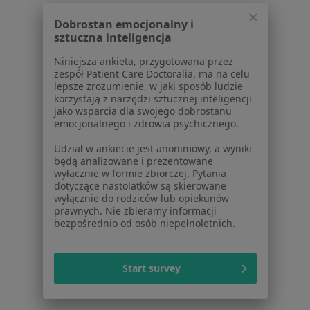
Dla placówek medycznych
Dobrostan emocjonalny i
sztuczna inteligencja
Noa Notes
nowość
Baza wiedzy
Niniejsza ankieta, przygotowana przez
Centrum Pomocy dla Specjalisty
zespół Patient Care Doctoralia, ma na celu
lepsze zrozumienie, w jaki sposób ludzie
Kontakt
korzystają z narzędzi sztucznej inteligencji
ZnanyLekarz - Strona główna
jako wsparcia dla swojego dobrostanu
emocjonalnego i zdrowia psychicznego.
ZnanyLekarz Sp. z o.o.
Udział w ankiecie jest anonimowy, a wyniki
ul. Kolejowa 5/7
będą analizowane i prezentowane
01-217 Warszawa, Polska
wyłącznie w formie zbiorczej. Pytania
dotyczące nastolatków są skierowane
NIP: ⁠7010224868
wyłącznie do rodziców lub opiekunów
KRS: ⁠0000347997
prawnych. Nie zbieramy informacji
bezpośrednio od osób niepełnoletnich.
REGON: ⁠142276657
Sąd Rejonowy dla m.st. Warszawy w Warszawie XII
Start survey
Wydział Gospodarczy KRS
Facebook
otwiera się w nowej karcie