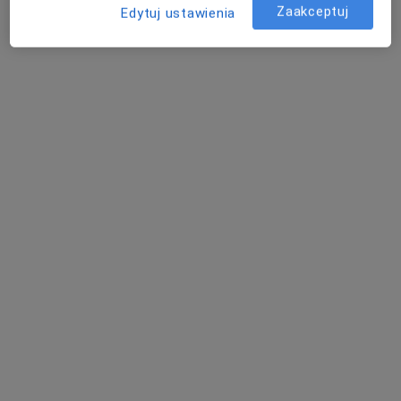
Zaakceptuj
Edytuj ustawienia
Rynek 12, Namysłów
•
Mapa
Optyk Pod Różą
Konsultacja okulistyczna
Brak ceny
Specjalista nie oferuje umawiania online pod tym adresem.
Poproś o wizytę
Alicja Zofia Wawrzyniak
Okulista
Kościelna 2, Namysłów
•
Mapa