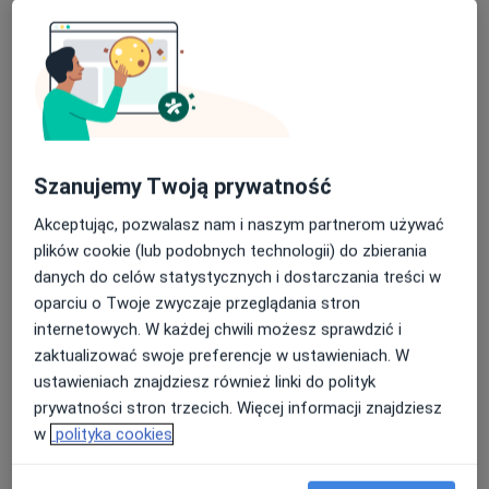
PARTNERZY SPÓŁKA PARTNERSKA
·
Więcej
Okulistyka, Interna, Medycyna rodzinna
113 opinii
Nasza średnia ocena na App Store to 4.9 i 4.1 na
Mickiewicza 8, Namysłów
•
Mapa
Google Play Store
Brak dostępnych specjalistów z wolnymi terminami w tym centrum medycznym.
Pokaż profil
Szanujemy Twoją prywatność
Akceptując, pozwalasz nam i naszym partnerom używać
plików cookie (lub podobnych technologii) do zbierania
danych do celów statystycznych i dostarczania treści w
oparciu o Twoje zwyczaje przeglądania stron
internetowych. W każdej chwili możesz sprawdzić i
zaktualizować swoje preferencje w ustawieniach. W
ustawieniach znajdziesz również linki do polityk
prywatności stron trzecich. Więcej informacji znajdziesz
lek. Marcin Tarnowski
w
polityka cookies
Okulista
3 opinie