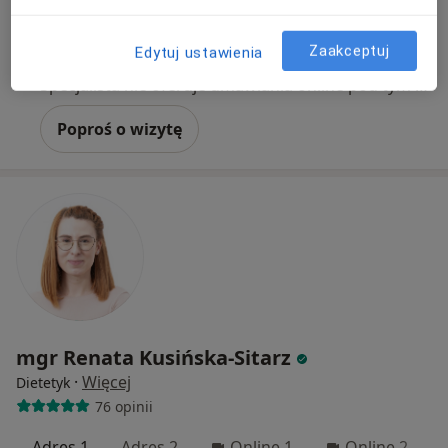
plac Wolności 11/303, Wrocław
•
Mapa
Gabinet
Zaakceptuj
Konsultacja dietetyczna (pierwsza wizyta)
250 zł
Edytuj ustawienia
Specjalista nie oferuje umawiania online pod tym adresem.
Poproś o wizytę
mgr Renata Kusińska-Sitarz
·
Więcej
Dietetyk
76 opinii
Adres 1
Adres 2
Online 1
Online 2