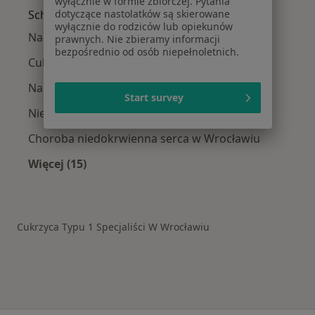
wyłącznie w formie zbiorczej. Pytania
Schorzenia w Wrocławiu
dotyczące nastolatków są skierowane
wyłącznie do rodziców lub opiekunów
Nadciśnienie tętnicze w Wrocławiu
prawnych. Nie zbieramy informacji
bezpośrednio od osób niepełnoletnich.
Cukrzyca w Wrocławiu
Nadciśnienie w Wrocławiu
Start survey
Niewydolność serca w Wrocławiu
Choroba niedokrwienna serca w Wrocławiu
Więcej (15)
Więcej w kategorii: Schorzenia w Wrocławiu
Cukrzyca Typu 1 Specjaliści W Wrocławiu