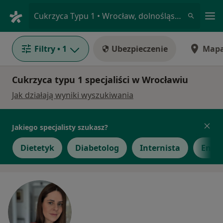
Me
Cukrzyca Typu 1 • Wrocław, dolnośląskie
Filtry
• 1
Ubezpieczenie
Map
Cukrzyca typu 1 specjaliści w Wrocławiu
Jak działają wyniki wyszukiwania
Jakiego specjalisty szukasz?
Dietetyk
Diabetolog
Internista
Endo