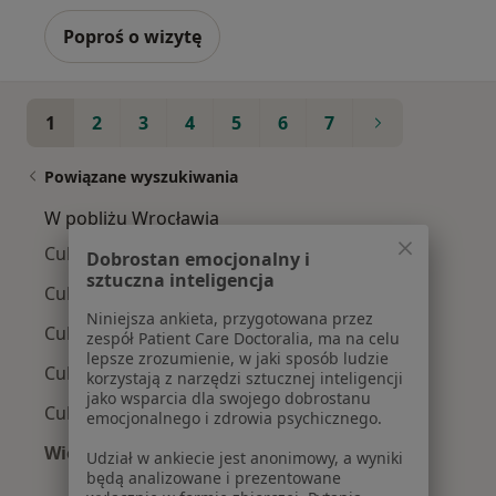
Poproś o wizytę
1
2
3
4
5
6
7
Powiązane wyszukiwania
W pobliżu Wrocławia
Cukrzyca typu 1 w Strzelinie
Dobrostan emocjonalny i
sztuczna inteligencja
Cukrzyca typu 1 w Brzegu
Niniejsza ankieta, przygotowana przez
Cukrzyca typu 1 w Trzebnicy
zespół Patient Care Doctoralia, ma na celu
lepsze zrozumienie, w jaki sposób ludzie
Cukrzyca typu 1 w Bielanach Wrocławskich
korzystają z narzędzi sztucznej inteligencji
jako wsparcia dla swojego dobrostanu
Cukrzyca typu 1 w Kobierzycach
emocjonalnego i zdrowia psychicznego.
Więcej (4)
Udział w ankiecie jest anonimowy, a wyniki
Więcej w kategorii: W pobliżu Wrocławia
będą analizowane i prezentowane