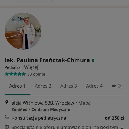
lek. Paulina Frańczak-Chmura
·
Więcej
Pediatra
33 opinie
Adres 1
Adres 2
Adres 3
Adres 4
Onli
aleja Wiśniowa 83B, Wrocław
•
Mapa
ZimMed - Centrum Medyczne
Konsultacja pediatryczna
od 250 zł
Specjalista nie oferuje umawiania online pod tym adresem.