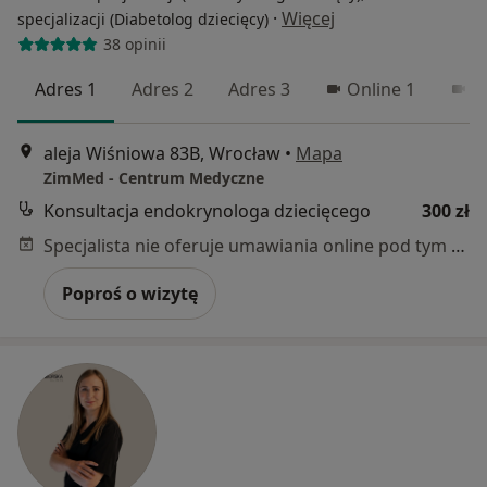
·
Więcej
specjalizacji (Diabetolog dziecięcy)
38 opinii
Adres 1
Adres 2
Adres 3
Online 1
O
aleja Wiśniowa 83B, Wrocław
•
Mapa
ZimMed - Centrum Medyczne
Konsultacja endokrynologa dziecięcego
300 zł
Specjalista nie oferuje umawiania online pod tym adresem.
Poproś o wizytę