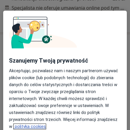
Specjalista nie oferuje umawiania online pod tym adresem.
Poproś o wizytę
Szanujemy Twoją prywatność
Akceptując, pozwalasz nam i naszym partnerom używać
plików cookie (lub podobnych technologii) do zbierania
danych do celów statystycznych i dostarczania treści w
mgr inż. Anna Kalarus
oparciu o Twoje zwyczaje przeglądania stron
·
Więcej
Dietetyk
internetowych. W każdej chwili możesz sprawdzić i
337 opinii
zaktualizować swoje preferencje w ustawieniach. W
Adres
Online
ustawieniach znajdziesz również linki do polityk
prywatności stron trzecich. Więcej informacji znajdziesz
w
polityka cookies