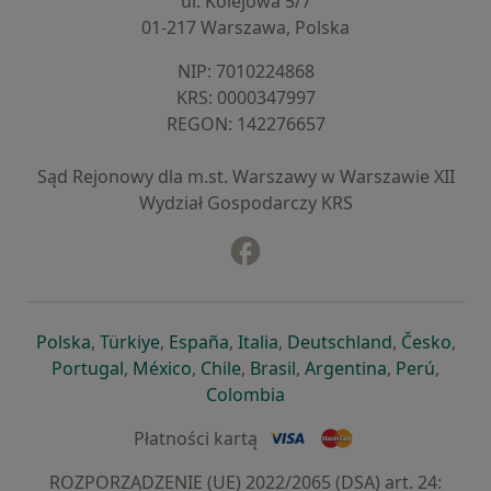
ul. Kolejowa 5/7
01-217 Warszawa, Polska
NIP: ⁠7010224868
KRS: ⁠0000347997
REGON: ⁠142276657
Sąd Rejonowy dla m.st. Warszawy w Warszawie XII
Wydział Gospodarczy KRS
Facebook
otwiera się w nowej karcie
otwiera się w nowej karcie
otwiera się w nowej karcie
otwiera się w nowej karcie
otwiera się w nowej karci
otwiera się
otwi
Polska
,
Türkiye
,
España
,
Italia
,
Deutschland
,
Česko
,
otwiera się w nowej karcie
otwiera się w nowej karcie
otwiera się w nowej karcie
otwiera się w nowej kar
otwiera się 
otwier
Portugal
,
México
,
Chile
,
Brasil
,
Argentina
,
Perú
,
otwiera się w nowej karc
Colombia
Płatności kartą
ROZPORZĄDZENIE (UE) 2022/2065 (DSA) art. 24: