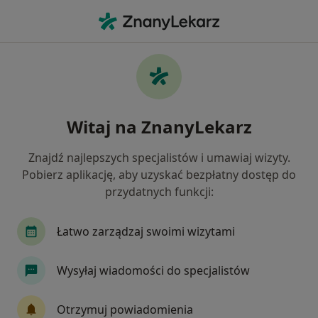
Me
Zaburzenia Widzenia • Wrocław, dolnośląskie
Filtry
• 1
Ubezpieczenie
Map
Zaburzenia widzenia specjaliści w Wrocławiu
Witaj na ZnanyLekarz
Jak działają wyniki wyszukiwania
Znajdź najlepszych specjalistów i umawiaj wizyty.
Pobierz aplikację, aby uzyskać bezpłatny dostęp do
Jakiego specjalisty szukasz?
przydatnych funkcji:
Okulista
Optometrysta
Neurolog
Or
Łatwo zarządzaj swoimi wizytami
Wysyłaj wiadomości do specjalistów
Otrzymuj powiadomienia