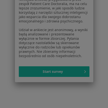
Zaburzenia widzenia w Obornikach Śląskich
zespół Patient Care Doctoralia, ma na celu
lepsze zrozumienie, w jaki sposób ludzie
Zaburzenia widzenia w Żernikach Wrocławskich
korzystają z narzędzi sztucznej inteligencji
jako wsparcia dla swojego dobrostanu
Zaburzenia widzenia w Kobierzycach
emocjonalnego i zdrowia psychicznego.
Udział w ankiecie jest anonimowy, a wyniki
Schorzenia w Wrocławiu
będą analizowane i prezentowane
Nadciśnienie tętnicze w Wrocławiu
wyłącznie w formie zbiorczej. Pytania
dotyczące nastolatków są skierowane
Cukrzyca w Wrocławiu
wyłącznie do rodziców lub opiekunów
prawnych. Nie zbieramy informacji
Nadciśnienie w Wrocławiu
bezpośrednio od osób niepełnoletnich.
Niewydolność serca w Wrocławiu
Start survey
Choroba niedokrwienna serca w Wrocławiu
Więcej (15)
Więcej w kategorii: Schorzenia w Wrocławiu
Zaburzenia Widzenia Specjaliści W Wrocławiu