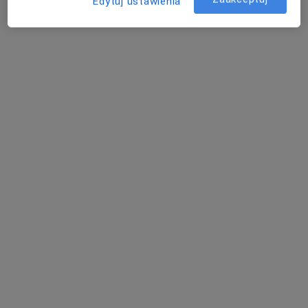
Edytuj ustawienia
lek. Marek Łukasiewicz
·
Więcej
Okulista, Okulista dziecięcy
271 opinii
Adres
Online
Braniborska 40, Wrocław
•
Mapa
Auga Clinic
Konsultacja okulistyczna
250 zł
Specjalista nie oferuje umawiania online pod tym adresem.