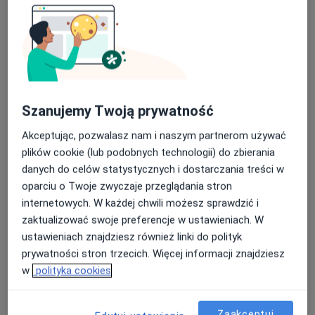
Szanujemy Twoją prywatność
mgr inż. Martyna Mońka
·
Więcej
Optometrysta
Akceptując, pozwalasz nam i naszym partnerom używać
plików cookie (lub podobnych technologii) do zbierania
Adres 1
Adres 2
danych do celów statystycznych i dostarczania treści w
oparciu o Twoje zwyczaje przeglądania stron
Jerzego Bajana 1, Wrocław
•
Mapa
internetowych. W każdej chwili możesz sprawdzić i
OneDayClinic Klinika Optyczno - Okulistyczna
zaktualizować swoje preferencje w ustawieniach. W
ustawieniach znajdziesz również linki do polityk
Konsultacja optometryczna
195 zł
prywatności stron trzecich. Więcej informacji znajdziesz
Specjalista nie oferuje umawiania online pod tym adresem.
w
polityka cookies
Poproś o wizytę
Zaakceptuj