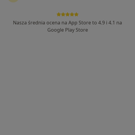
Nasza średnia ocena na App Store to 4.9 i 4.1 na
mgr inż. Jędrzej Skok
Google Play Store
·
Więcej
Optometrysta
Adres 1
Adres 2
Stanisława Drabika 76, Wrocław
•
Mapa
Optyk Plus
Konsultacja optometryczna
150 zł
Specjalista nie oferuje umawiania online pod tym adresem.
Poproś o wizytę