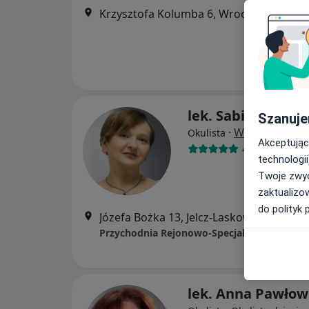
Krzysztofa Kolumba 6, Wrocław
•
Mapa
lek. Sabina Swor
Szanuje
·
Więcej
Okulista
Akceptując
4 opinie
technologii
Twoje zwyc
zaktualizo
do polityk 
Józefa Bożka 13, Jelcz-Laskowice
•
Mapa
Przychodnia Rejonowo-Specjalistyczna Sp. z
lek. Anna Pawłow