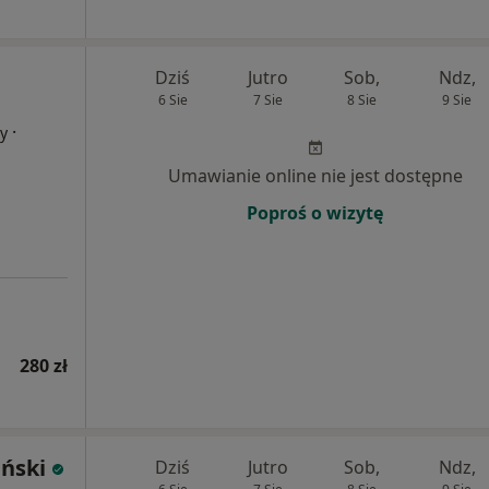
Dziś
Jutro
Sob,
Ndz,
6 Sie
7 Sie
8 Sie
9 Sie
·
cy
Umawianie online nie jest dostępne
Poproś o wizytę
280 zł
iński
Dziś
Jutro
Sob,
Ndz,