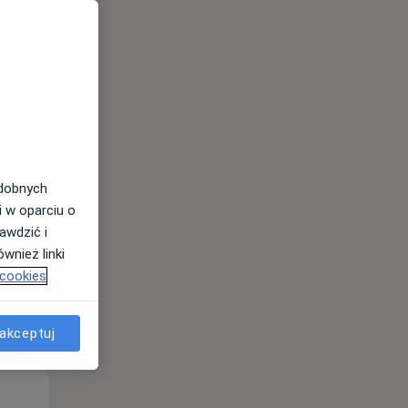
Pon,
Wt,
Śr,
10 Sie
11 Sie
12 Sie
odobnych
i w oparciu o
awdzić i
wnież linki
 cookies
akceptuj
Pon,
Wt,
Śr,
10 Sie
11 Sie
12 Sie