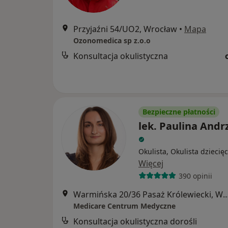
Przyjaźni 54/UO2, Wrocław
•
Mapa
Ozonomedica sp z.o.o
Konsultacja okulistyczna
Bezpieczne płatności
lek. Paulina Andr
Okulista, Okulista dziecię
Więcej
390 opinii
Warmińska 20/36 Pasaż Królewieck
Medicare Centrum Medyczne
Konsultacja okulistyczna dorośli