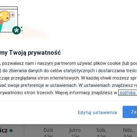
eń
Dziś
Jutro
Sob,
Ndz,
my Twoją prywatność
6 Sie
7 Sie
8 Sie
9 Sie
, pozwalasz nam i naszym partnerom używać plików cookie (lub p
) do zbierania danych do celów statystycznych i dostarczania treśc
zaje przeglądania stron internetowych. W każdej chwili możesz spr
Umawianie online nie jest dostępne
wać swoje preferencje w ustawieniach. W ustawieniach znajdziesz ró
Pokaż numer
prywatności stron trzecich. Więcej informacji znajdziesz w
polityka
 o.o.
Za
Edytuj ustawienia
icz
Dziś
Jutro
Sob,
Ndz,
6 Sie
7 Sie
8 Sie
9 Sie