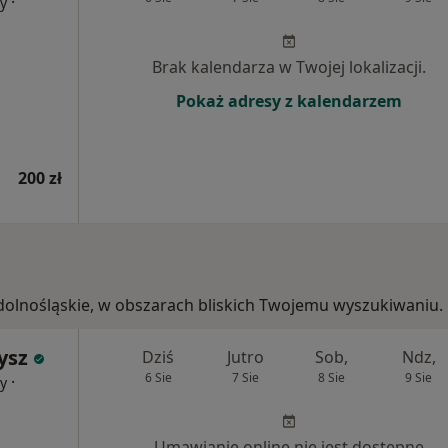
·
cy
Brak kalendarza w Twojej lokalizacji.
Pokaż adresy z kalendarzem
200 zł
, dolnośląskie, w obszarach bliskich Twojemu wyszukiwaniu.
ysz
Dziś
Jutro
Sob,
Ndz,
6 Sie
7 Sie
8 Sie
9 Sie
·
cy
Umawianie online nie jest dostępne