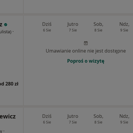
z
Dziś
Jutro
Sob,
Ndz,
6 Sie
7 Sie
8 Sie
9 Sie
·
ulista)
Umawianie online nie jest dostępne
Poproś o wizytę
od 280 zł
iewicz
Dziś
Jutro
Sob,
Ndz,
6 Sie
7 Sie
8 Sie
9 Sie
·
cy