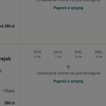
Poproś o wizytę
od 260 zł
Dziś
Jutro
Sob,
Ndz,
6 Sie
7 Sie
8 Sie
9 Sie
zejak
·
cy
Umawianie online nie jest dostępne
Poproś o wizytę
i, Wrocław
•
Mapa
280 zł