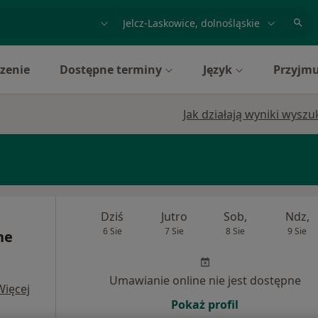
acja, badanie lub nazwisko
miasto lub dzielnica
zenie
Dostępne terminy
Język
Przyjmu
Jak działają wyniki wysz
Dziś
Jutro
Sob,
Ndz,
6 Sie
7 Sie
8 Sie
9 Sie
ne
Umawianie online nie jest dostępne
Więcej
Pokaż profil