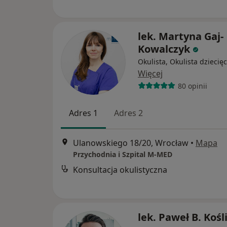
lek. Martyna Gaj-
Kowalczyk
Okulista, Okulista dziecię
Więcej
80 opinii
Adres 1
Adres 2
Ulanowskiego 18/20, Wrocław
•
Mapa
Przychodnia i Szpital M-MED
Konsultacja okulistyczna
lek. Paweł B. Kośl