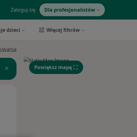
Zaloguj się
Dla profesjonalistów
je dzieci
Więcej filtrów
ukiwania
Powiększ mapę
Pon,
Wt,
Śr,
10 Sie
11 Sie
12 Sie