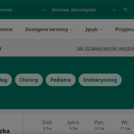
acja, badanie lub nazwisko
miasto lub dzielnica
zenie
Dostępne terminy
Język
Przyjmu
u
Jak działają wyniki wysz
log
Chirurg
Pediatra
Endokrynolog
Dziś
Jutro
Pon,
Wt,
8 Sie
9 Sie
10 Sie
11 Sie
szka