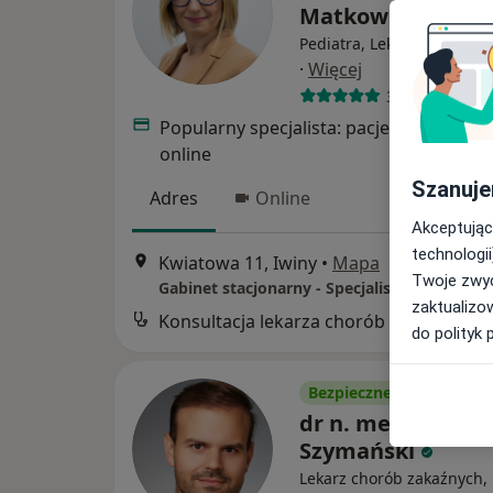
Matkowska-Kocja
Pediatra, Lekarz chorób z
·
Więcej
346 opinii
Popularny specjalista: pacjenci chętnie 
online
Szanuje
Adres
Online
Akceptując
technologii
Kwiatowa 11, Iwiny
•
Mapa
Twoje zwyc
zaktualizo
Konsultacja lekarza chorób zakaźnych
do polityk 
Bezpieczne płatności
dr n. med. Wojcie
Szymański
Lekarz chorób zakaźnych,