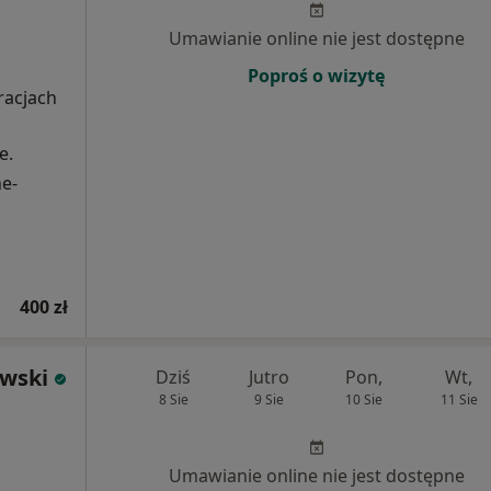
Umawianie online nie jest dostępne
Poproś o wizytę
racjach
e.
e-
400 zł
owski
Dziś
Jutro
Pon,
Wt,
8 Sie
9 Sie
10 Sie
11 Sie
Umawianie online nie jest dostępne