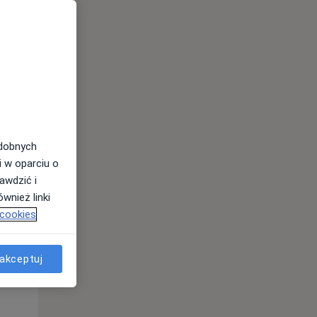
odobnych
i w oparciu o
awdzić i
wnież linki
 cookies
Śr,
Czw,
Pt,
akceptuj
12 Sie
13 Sie
14 Sie