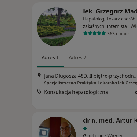
lek. Grzegorz Ma
Hepatolog, Lekarz chorób
·
Wi
zakaźnych, Internista
363 opinie
Adres 1
Adres 2
Jana Długosza 48D, II piętro-przychodn
Konsultacja hepatologiczna
dr n. med. Artur 
·
Więcej
Ginekolog