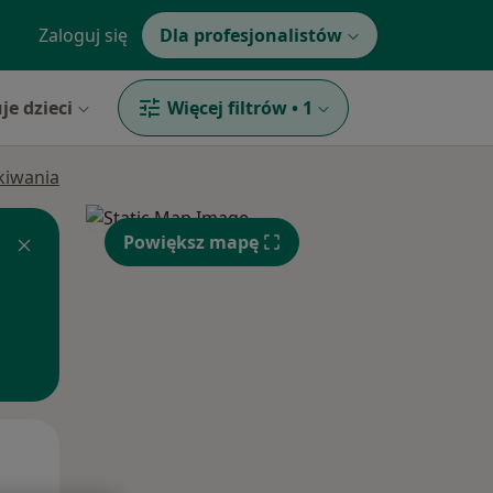
Zaloguj się
Dla profesjonalistów
je dzieci
Więcej filtrów
•
1
ukiwania
Powiększ mapę
Śr,
Czw,
Pt,
12 Sie
13 Sie
14 Sie