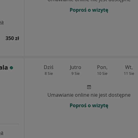
Poproś o wizytę
pa
350 zł
ala
Dziś
Jutro
Pon,
Wt,
8 Sie
9 Sie
10 Sie
11 Sie
Umawianie online nie jest dostępne
Poproś o wizytę
pa