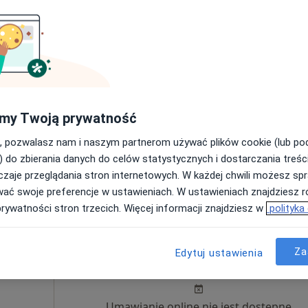
n
akaźnych
Umawianie online nie jest dostępne
Poproś o wizytę
płacą
my Twoją prywatność
, pozwalasz nam i naszym partnerom używać plików cookie (lub p
) do zbierania danych do celów statystycznych i dostarczania treśc
zaje przeglądania stron internetowych. W każdej chwili możesz spr
Gabinet stacjonarny - Specjalistyczna Praktyka Lekarska Agnieszka Matkowska-Kocjan
wać swoje preferencje w ustawieniach. W ustawieniach znajdziesz ró
260 zł
prywatności stron trzecich. Więcej informacji znajdziesz w
polityka
Dziś
Jutro
Pon,
Wt,
Za
Edytuj ustawienia
8 Sie
9 Sie
10 Sie
11 Sie
ch
Umawianie online nie jest dostępne