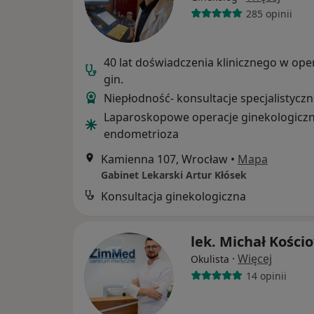
285 opinii
40 lat doświadczenia klinicznego w ope
gin.
Niepłodność- konsultacje specjalistyczn
Laparoskopowe operacje ginekologiczn
endometrioza
Kamienna 107, Wrocław
•
Mapa
Gabinet Lekarski Artur Kłósek
Konsultacja ginekologiczna
lek. Michał Kości
·
Więcej
Okulista
14 opinii