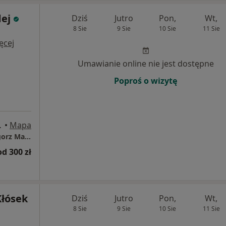
dej
Dziś
Jutro
Pon,
Wt,
8 Sie
9 Sie
10 Sie
11 Sie
ęcej
Umawianie online nie jest dostępne
Poproś o wizytę
ia., Wrocław
•
Mapa
Specjalistyczna Praktyka Lekarska lek.Grzegorz Madej
od 300 zł
Kłósek
Dziś
Jutro
Pon,
Wt,
8 Sie
9 Sie
10 Sie
11 Sie