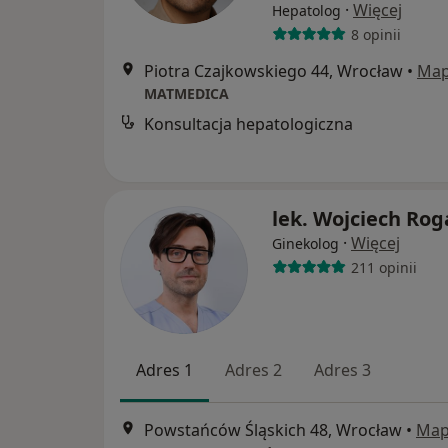
·
Więcej
Hepatolog
8 opinii
Piotra Czajkowskiego 44, Wrocław
•
Ma
MATMEDICA
Konsultacja hepatologiczna
lek. Wojciech Rog
·
Więcej
Ginekolog
211 opinii
Adres 1
Adres 2
Adres 3
Powstańców Śląskich 48, Wrocław
•
Ma