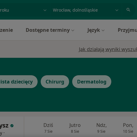
acja, badanie lub nazwisko
miasto lub dzielnica
zenie
Dostępne terminy
Język
Przyjmu
Jak działają wyniki wysz
ista dziecięcy
Chirurg
Dermatolog
ysz
Dziś
Jutro
Ndz,
Pon,
7 Sie
8 Sie
9 Sie
10 Sie
·
cy