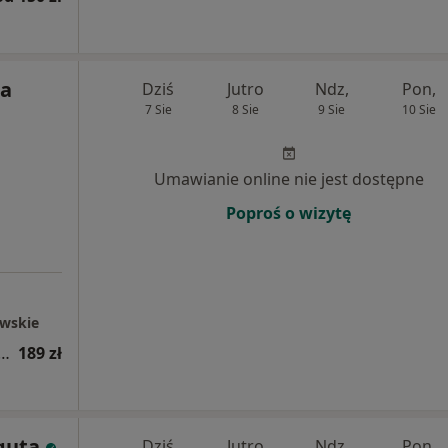
na
Dziś
Jutro
Ndz,
Pon,
7 Sie
8 Sie
9 Sie
10 Sie
Umawianie online nie jest dostępne
Poproś o wizytę
awskie
raz dobór soczewek kontaktowych
189 zł
guta
Dziś
Jutro
Ndz,
Pon,