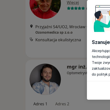
Więcej
675 opinii
Przyjaźni 54/UO2, Wrocław
•
Mapa
Ozonomedica sp z.o.o
Konsultacja okulistyczna
Szanuje
Akceptując
technologii
Twoje zwyc
mgr inż. Jędrzej 
zaktualizo
·
Więcej
Optometrysta
do polityk 
Adres 1
Adres 2