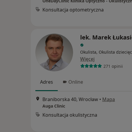
OneDayClinic Klinika Optyczno - Okulistycz
Konsultacja optometryczna
lek. Marek Łukas
Okulista, Okulista dziecię
Więcej
271 opinii
Adres
Online
Braniborska 40, Wrocław
•
Mapa
Auga Clinic
Konsultacja okulistyczna