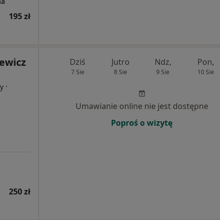
na
195 zł
iewicz
Dziś
Jutro
Ndz,
Pon,
7 Sie
8 Sie
9 Sie
10 Sie
·
cy
Umawianie online nie jest dostępne
Poproś o wizytę
250 zł