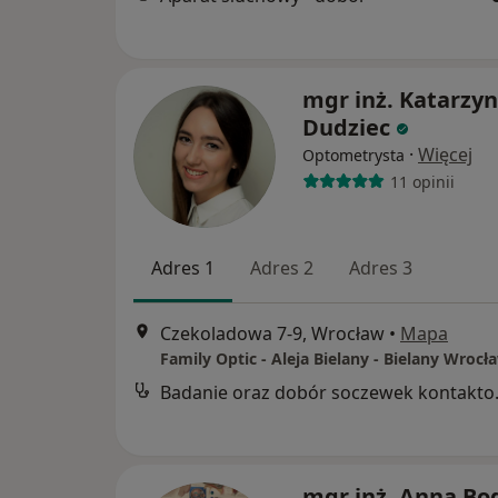
mgr inż. Katarzy
Dudziec
·
Więcej
Optometrysta
11 opinii
Adres 1
Adres 2
Adres 3
Czekoladowa 7-9, Wrocław
•
Mapa
Family Optic - Aleja Bielany - Bielany Wrocł
Badanie o
mgr inż. Anna Bo