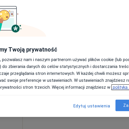
Umawianie online nie jest dostępne
Poproś o wizytę
od 260 zł
my Twoją prywatność
, pozwalasz nam i naszym partnerom używać plików cookie (lub p
) do zbierania danych do celów statystycznych i dostarczania treśc
zaje przeglądania stron internetowych. W każdej chwili możesz spr
Skok
Dziś
Jutro
Ndz,
Pon,
wać swoje preferencje w ustawieniach. W ustawieniach znajdziesz ró
7 Sie
8 Sie
9 Sie
10 Sie
prywatności stron trzecich. Więcej informacji znajdziesz w
polityka
Umawianie online nie jest dostępne
Za
Edytuj ustawienia
Poproś o wizytę