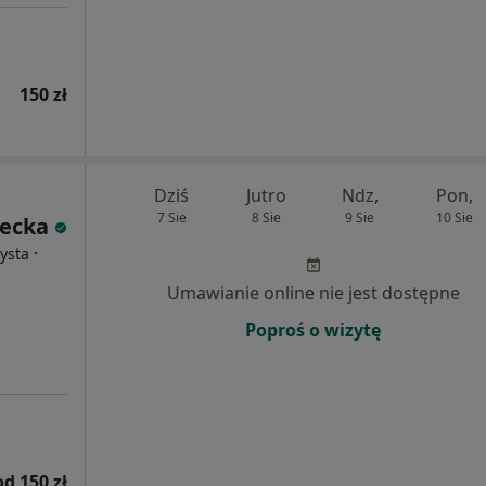
150 zł
Dziś
Jutro
Ndz,
Pon,
7 Sie
8 Sie
9 Sie
10 Sie
ecka
·
ysta
Umawianie online nie jest dostępne
Poproś o wizytę
od 150 zł