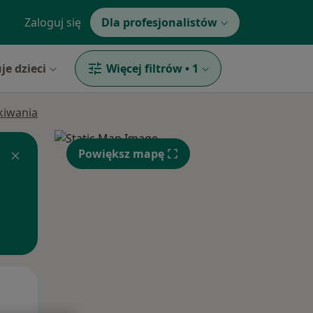
Zaloguj się
Dla profesjonalistów
je dzieci
Więcej filtrów
•
1
ukiwania
Powiększ mapę
Wt,
Śr,
Czw,
11 Sie
12 Sie
13 Sie