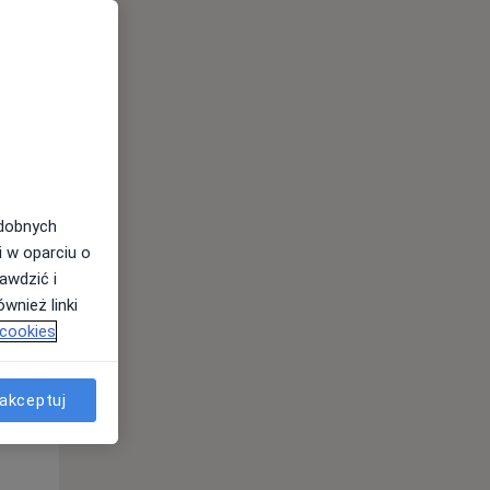
odobnych
i w oparciu o
awdzić i
Wt,
Śr,
Czw,
wnież linki
11 Sie
12 Sie
13 Sie
 cookies
akceptuj