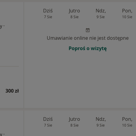
Dziś
Jutro
Ndz,
Pon,
7 Sie
8 Sie
9 Sie
10 Sie
·
cy
Umawianie online nie jest dostępne
Poproś o wizytę
300 zł
Dziś
Jutro
Ndz,
Pon,
7 Sie
8 Sie
9 Sie
10 Sie
·
cy