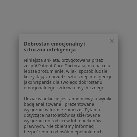
Serwis
Regulamin
Polityka prywatności pacjentów
Polityka prywatności profesjonalistów
Polityka prywatności dla profesjonalistów, których
Dobrostan emocjonalny i
dane pozyskaliśmy samodzielnie
sztuczna inteligencja
Polityka cookies
Niniejsza ankieta, przygotowana przez
Jak działają wyniki wyszukiwania
zespół Patient Care Doctoralia, ma na celu
Dostępność
lepsze zrozumienie, w jaki sposób ludzie
O nas
korzystają z narzędzi sztucznej inteligencji
jako wsparcia dla swojego dobrostanu
Praca
Rekrutujemy!
emocjonalnego i zdrowia psychicznego.
Partnerzy
Centrum prasowe
Udział w ankiecie jest anonimowy, a wyniki
będą analizowane i prezentowane
Kontakt
wyłącznie w formie zbiorczej. Pytania
dotyczące nastolatków są skierowane
Dla pacjentów
wyłącznie do rodziców lub opiekunów
prawnych. Nie zbieramy informacji
Lekarze
bezpośrednio od osób niepełnoletnich.
Placówki medyczne