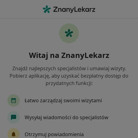
Me
Laryngolog • Katowice, śląskie
Filtry
Ubezpieczenie:
TU Zdrowie
20 polecanych laryngologów w Katowicach z
Witaj na ZnanyLekarz
TU Zdrowie
Jak działają wyniki wyszukiwania
Znajdź najlepszych specjalistów i umawiaj wizyty.
Pobierz aplikację, aby uzyskać bezpłatny dostęp do
przydatnych funkcji:
Łatwo zarządzaj swoimi wizytami
Wysyłaj wiadomości do specjalistów
lek. Katarzyna Kasperczyk
Otrzymuj powiadomienia
·
Więcej
Laryngolog, Audiolog, foniatra