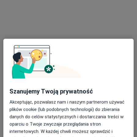
lek. Joanna Symela-Kaspera
·
Więcej
W trakcie specjalizacji (Laryngolog)
48 opinii
Małobądzka 143, Będzin
•
Mapa
LEXMEDICA Centrum Medyczne
Akceptuje TU Zdrowie
Konsultacja laryngologiczna
240 zł
Specjalista nie oferuje umawiania online pod tym adresem.
Poproś o wizytę
Szanujemy Twoją prywatność
Akceptując, pozwalasz nam i naszym partnerom używać
plików cookie (lub podobnych technologii) do zbierania
danych do celów statystycznych i dostarczania treści w
oparciu o Twoje zwyczaje przeglądania stron
internetowych. W każdej chwili możesz sprawdzić i