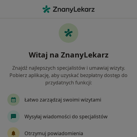
Me
Diabetolog • Katowice, śląskie
Filtry
Ubezpieczenie:
TU Zdrowie
20 polecanych diabetologów w Katowicach z
Witaj na ZnanyLekarz
TU Zdrowie
Jak działają wyniki wyszukiwania
Znajdź najlepszych specjalistów i umawiaj wizyty.
Pobierz aplikację, aby uzyskać bezpłatny dostęp do
przydatnych funkcji:
Łatwo zarządzaj swoimi wizytami
Wysyłaj wiadomości do specjalistów
dr n. med. Magdalena Bobrzyk
Otrzymuj powiadomienia
·
Więcej
Diabetolog