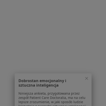
Serwis
Regulamin
Polityka prywatności pacjentów
Polityka prywatności profesjonalistów
Polityka prywatności dla profesjonalistów, których
dane pozyskaliśmy samodzielnie
Polityka cookies
Jak działają wyniki wyszukiwania
Dostępność
O nas
Dobrostan emocjonalny i
Praca
Rekrutujemy!
sztuczna inteligencja
Partnerzy
Centrum prasowe
Niniejsza ankieta, przygotowana przez
zespół Patient Care Doctoralia, ma na celu
Kontakt
lepsze zrozumienie, w jaki sposób ludzie