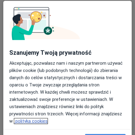
lek. Paulina Rączkowska
·
Więcej
Diabetolog
36 opinii
Świętego Huberta 6, Katowice
•
Mapa
Bluemed Clinic Katowice Brynów
Akceptuje TU Zdrowie
Konsultacja diabetologiczna
200 zł
Szanujemy Twoją prywatność
Specjalista nie oferuje umawiania online pod tym adresem.
Akceptując, pozwalasz nam i naszym partnerom używać
plików cookie (lub podobnych technologii) do zbierania
Poproś o wizytę
danych do celów statystycznych i dostarczania treści w
oparciu o Twoje zwyczaje przeglądania stron
internetowych. W każdej chwili możesz sprawdzić i
zaktualizować swoje preferencje w ustawieniach. W
ustawieniach znajdziesz również linki do polityk
prywatności stron trzecich. Więcej informacji znajdziesz
w
polityka cookies