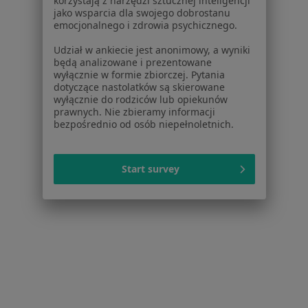
korzystają z narzędzi sztucznej inteligencji
Dla pacjentów
jako wsparcia dla swojego dobrostanu
emocjonalnego i zdrowia psychicznego.
Lekarze
Placówki medyczne
Udział w ankiecie jest anonimowy, a wyniki
będą analizowane i prezentowane
Pytania i odpowiedzi
wyłącznie w formie zbiorczej. Pytania
Usługi i zabiegi
dotyczące nastolatków są skierowane
Choroby
wyłącznie do rodziców lub opiekunów
prawnych. Nie zbieramy informacji
Pomoc
bezpośrednio od osób niepełnoletnich.
Aplikacje mobilne
Blog dla pacjentów
Start survey
Dla profesjonalistów
Cennik
Dla lekarzy
Dla placówek medycznych
Noa Notes
nowość
Baza wiedzy
Centrum Pomocy dla Specjalisty