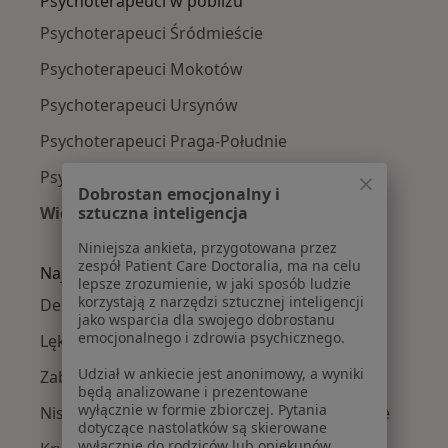
Psychoterapeuci w pobliżu
Psychoterapeuci Śródmieście
Psychoterapeuci Mokotów
Psychoterapeuci Ursynów
Psychoterapeuci Praga-Południe
Psychoterapeuci Wola
Dobrostan emocjonalny i
sztuczna inteligencja
Więcej (14)
Więcej w kategorii: Psychoterapeuci w pobliż
Niniejsza ankieta, przygotowana przez
zespół Patient Care Doctoralia, ma na celu
Najczęście leczone choroby
lepsze zrozumienie, w jaki sposób ludzie
korzystają z narzędzi sztucznej inteligencji
Depresja w Warszawie
jako wsparcia dla swojego dobrostanu
emocjonalnego i zdrowia psychicznego.
Lęki w Warszawie
Udział w ankiecie jest anonimowy, a wyniki
Zaburzenia lękowe w Warszawie
będą analizowane i prezentowane
wyłącznie w formie zbiorczej. Pytania
Niskie poczucie własnej wartości w Warszawie
dotyczące nastolatków są skierowane
wyłącznie do rodziców lub opiekunów