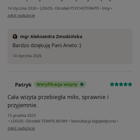
14 stycznia 2026
•
LOGOS- Ośrodek PSYCHOTERAPII
•
Inny
•
w opinii użytkownika Aneta
zgłoś nadużycie
mgr Aleksandra Zmudzińska
Bardzo dziękuję Pani Aneto :)
14 stycznia 2026
Patryk
Weryfikacja wizyty
P
Cała wizyta przebiegła miło, sprawnie i
przyjemnie.
15 grudnia 2025
•
LOGOS- Ośrodek TERAPII MOWY
•
konsultacja logopedyczna
•
w opinii użytkownika Patryk
zgłoś nadużycie