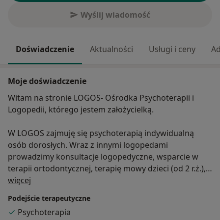
Wyślij wiadomość
Doświadczenie
Aktualności
Usługi i ceny
Ad
Moje doświadczenie
Witam na stronie LOGOS- Ośrodka Psychoterapii i
Logopedii, którego jestem założycielką.
W LOGOS zajmuję się psychoterapią indywidualną
osób dorosłych. Wraz z innymi logopedami
prowadzimy konsultacje logopedyczne, wsparcie w
terapii ortodontycznej, terapię mowy dzieci (od 2 r.ż.),
O mnie
młodzieży i dorosłych Z WYJĄTKIEM TERAPII
więcej
NIEPŁYNNOŚCI MOWY/JĄKANIA.
Podejście terapeutyczne
Psychoterapia
WAŻNE INFORMACJE: