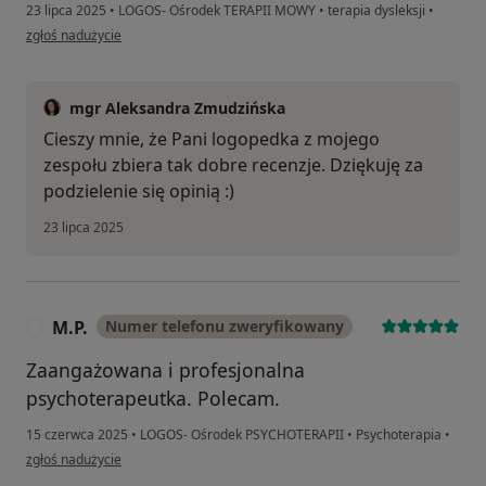
23 lipca 2025
•
LOGOS- Ośrodek TERAPII MOWY
•
terapia dysleksji
•
w opinii użytkownika Kamila
zgłoś nadużycie
mgr Aleksandra Zmudzińska
Cieszy mnie, że Pani logopedka z mojego
zespołu zbiera tak dobre recenzje. Dziękuję za
podzielenie się opinią :)
23 lipca 2025
M.P.
Numer telefonu zweryfikowany
M
Zaangażowana i profesjonalna
psychoterapeutka. Polecam.
15 czerwca 2025
•
LOGOS- Ośrodek PSYCHOTERAPII
•
Psychoterapia
•
w opinii użytkownika M.P.
zgłoś nadużycie