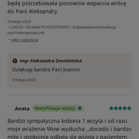
będę potrzebowała ponownie wsparcia wrócę
do Pani Aleksandry.
9 lutego 2026
•
LOGOS- Ośrodek PSYCHOTERAPII
•
Indywidualna konsultacja
psychoterapeutyczna
w opinii użytkownika Joanna
•
zgłoś nadużycie
mgr Aleksandra Zmudzińska
Dziękuję bardzo Pani Joanno
9 lutego 2026
Aneta
Weryfikacja wizyty
A
Bardzo sympatyczna kobieta 1 wizyta i od razu
moje wrażenie Wow wysłucha ,,doradzi i bardzo
miło i spokojnie odbyła się wizyta z pacjentem.