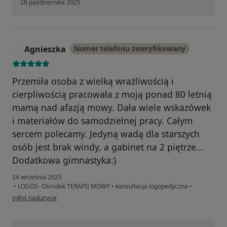
28 października 2025
Agnieszka
Numer telefonu zweryfikowany
A
Przemiła osoba z wielką wrażliwością i
cierpliwością pracowała z moją ponad 80 letnią
mamą nad afazją mowy. Dała wiele wskazówek
i materiałów do samodzielnej pracy. Całym
sercem polecamy. Jedyną wadą dla starszych
osób jest brak windy, a gabinet na 2 piętrze...
Dodatkowa gimnastyka:)
24 września 2025
•
LOGOS- Ośrodek TERAPII MOWY
•
konsultacja logopedyczna
•
w opinii użytkownika Agnieszka
zgłoś nadużycie