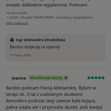
zostało dokładnie wyjaśnione. Polecam.
16 marca 2026
•
LOGOS- Ośrodek TERAPII MOWY
•
konsultacja logopedyczna
•
w opinii użytkownika Monika
zgłoś nadużycie
mgr Aleksandra Zmudzińska
Bardzo dziękuję za oponię!
17 marca 2026
Joanna
Weryfikacja wizyty
J
Bardzo polecam Panią Aleksandrę. Byłam w
terapi ok. 3 lat z cudownym skutkiem.
Atmosfera podczas sesji zawsze była kojąca,
pełna ciepła ale i przynosiła skutek. Jesli kiedyś