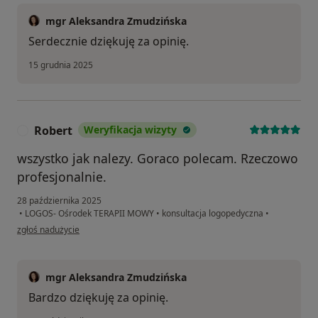
mgr Aleksandra Zmudzińska
Serdecznie dziękuję za opinię.
15 grudnia 2025
Robert
Weryfikacja wizyty
R
wszystko jak nalezy. Goraco polecam. Rzeczowo
profesjonalnie.
28 października 2025
•
LOGOS- Ośrodek TERAPII MOWY
•
konsultacja logopedyczna
•
w opinii użytkownika Robert
zgłoś nadużycie
mgr Aleksandra Zmudzińska
Bardzo dziękuję za opinię.