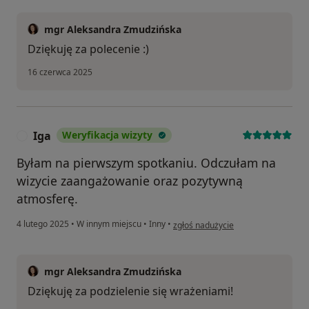
mgr Aleksandra Zmudzińska
Dziękuję za polecenie :)
16 czerwca 2025
Iga
Weryfikacja wizyty
I
Byłam na pierwszym spotkaniu. Odczułam na
wizycie zaangażowanie oraz pozytywną
atmosferę.
w opinii użytkownika Iga
4 lutego 2025
•
W innym miejscu
•
Inny
•
zgłoś nadużycie
mgr Aleksandra Zmudzińska
Dziękuję za podzielenie się wrażeniami!