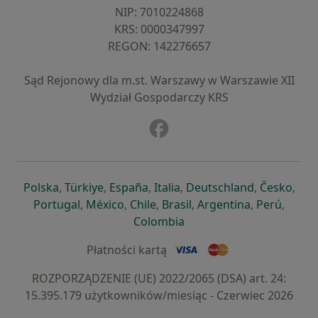
NIP: ⁠7010224868
KRS: ⁠0000347997
REGON: ⁠142276657
Sąd Rejonowy dla m.st. Warszawy w Warszawie XII
Wydział Gospodarczy KRS
Facebook
otwiera się w nowej karcie
otwiera się w nowej karcie
otwiera się w nowej karcie
otwiera się w nowej karcie
otwiera się w nowej karci
otwiera się
otwi
Polska
,
Türkiye
,
España
,
Italia
,
Deutschland
,
Česko
,
otwiera się w nowej karcie
otwiera się w nowej karcie
otwiera się w nowej karcie
otwiera się w nowej kar
otwiera się 
otwier
Portugal
,
México
,
Chile
,
Brasil
,
Argentina
,
Perú
,
otwiera się w nowej karc
Colombia
Płatności kartą
ROZPORZĄDZENIE (UE) 2022/2065 (DSA) art. 24:
15.395.179 użytkowników/miesiąc - Czerwiec 2026