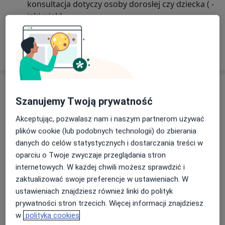
konsultacja dotyczy osoby dorosłej czy dziecka ( -
jaki wiek)
Dzieci między 1 a 2 r.ż. przyjmowane są wyłącznie
we wtorki, srody i czwartki.
Dowiedz się więcej
07/03/2025
Usługi i ceny
Szanujemy Twoją prywatność
Konsultacja logopedyczna
Umów wizytę
Akceptując, pozwalasz nam i naszym partnerom używać
120 zł
Szczegóły
plików cookie (lub podobnych technologii) do zbierania
danych do celów statystycznych i dostarczania treści w
Psychoterapia zaburzeń
oparciu o Twoje zwyczaje przeglądania stron
osobowości
Umów wizytę
internetowych. W każdej chwili możesz sprawdzić i
220 zł
Szczegóły
zaktualizować swoje preferencje w ustawieniach. W
ustawieniach znajdziesz również linki do polityk
Psychoterapia depresji online
prywatności stron trzecich. Więcej informacji znajdziesz
Umów wizytę
220 zł
Szczegóły
w
polityka cookies