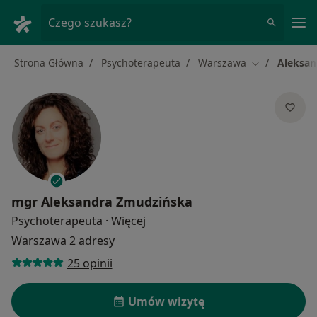
Me
Czego szukasz?
Strona Główna
Psychoterapeuta
Warszawa
Aleksan
Zmień miasto
mgr
Aleksandra Zmudzińska
O specjalizacjach
Psychoterapeuta
·
Więcej
Warszawa
2 adresy
25 opinii
Umów wizytę