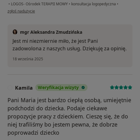
•
LOGOS- Ośrodek TERAPII MOWY
•
konsultacja logopedyczna
•
w opinii użytkownika Dominika
zgłoś nadużycie
mgr Aleksandra Zmudzińska
Jest mi niezmiernie miło, że jest Pani
zadowolona z naszych usług. Dziękuję za opinię.
18 września 2025
Kamila
Weryfikacja wizyty
K
Pani Maria jest bardzo ciepłą osobą, umiejętnie
podchodzi do dziecka. Podaje ciekawe
propozycje pracy z dzieckiem. Cieszę się, że do
niej trafiliśmy bo jestem pewna, że dobrze
poprowadzi dziecko