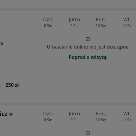
Dziś
Jutro
Pon,
Wt,
8 Sie
9 Sie
10 Sie
11 Sie
ta
Umawianie online nie jest dostępne
Poproś o wizytę
wsza wizyta)
250 zł
icz
Dziś
Jutro
Pon,
Wt,
8 Sie
9 Sie
10 Sie
11 Sie