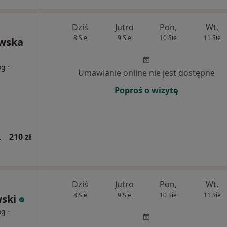
Dziś
Jutro
Pon,
Wt,
8 Sie
9 Sie
10 Sie
11 Sie
wska
·
og
Umawianie online nie jest dostępne
Poproś o wizytę
wsza wizyta)
210 zł
Dziś
Jutro
Pon,
Wt,
8 Sie
9 Sie
10 Sie
11 Sie
ski
·
og