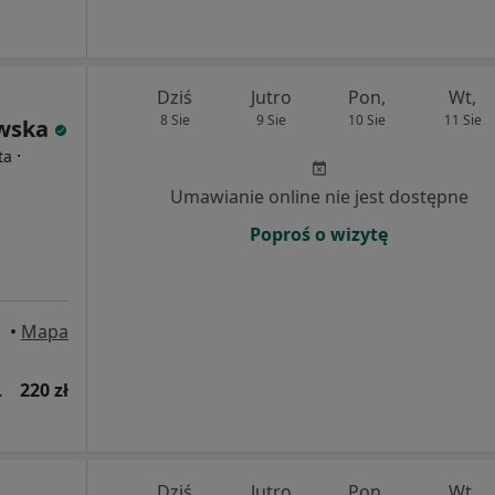
Dziś
Jutro
Pon,
Wt,
8 Sie
9 Sie
10 Sie
11 Sie
wska
·
ta
Umawianie online nie jest dostępne
Poproś o wizytę
•
Mapa
wsza wizyta)
220 zł
Dziś
Jutro
Pon,
Wt,