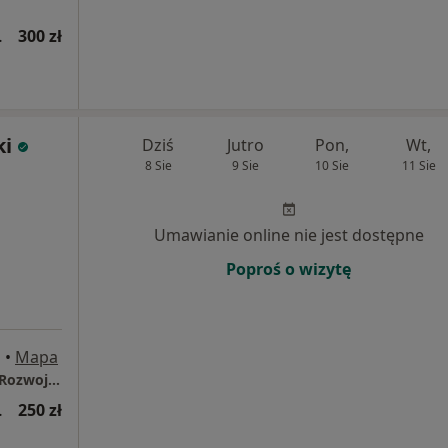
wsza wizyta)
300 zł
ki
Dziś
Jutro
Pon,
Wt,
8 Sie
9 Sie
10 Sie
11 Sie
Umawianie online nie jest dostępne
Poproś o wizytę
a
•
Mapa
Przestrzeń Sensu - Centrum Psychoterapii i Rozwoju Osobistego
wsza wizyta)
250 zł