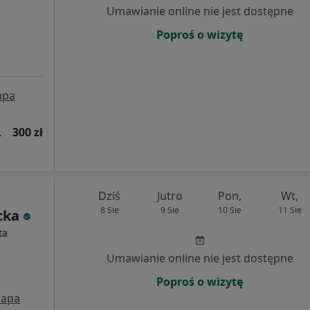
Umawianie online nie jest dostępne
Poproś o wizytę
apa
wsza wizyta)
300 zł
Dziś
Jutro
Pon,
Wt,
8 Sie
9 Sie
10 Sie
11 Sie
cka
ta
Umawianie online nie jest dostępne
Poproś o wizytę
apa