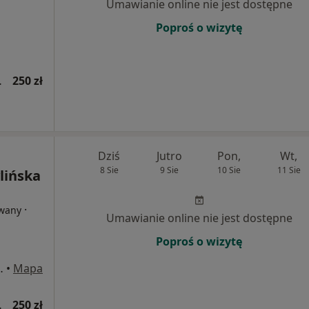
Umawianie online nie jest dostępne
Poproś o wizytę
wsza wizyta)
250 zł
Dziś
Jutro
Pon,
Wt,
8 Sie
9 Sie
10 Sie
11 Sie
lińska
·
owany
Umawianie online nie jest dostępne
Poproś o wizytę
ej 26/107, Warszawa
•
Mapa
wsza wizyta)
250 zł