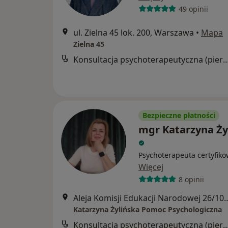
49 opinii
ul. Zielna 45 lok. 200, Warszawa
•
Mapa
Zielna 45
Konsultacja psychoterapeutyczna (pier
Bezpieczne płatności
mgr Katarzyna Ży
Psychoterapeuta certyfik
Więcej
8 opinii
Aleja Komisji Edukacji Narodow
Katarzyna Żylińska Pomoc Psychologiczna
Konsultacja psychoterapeutyczna (pier