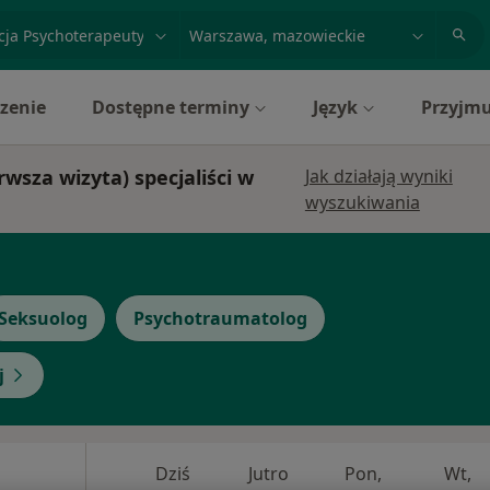
acja, badanie lub nazwisko
miasto lub dzielnica
zenie
Dostępne terminy
Język
Przyjmu
wsza wizyta) specjaliści w
Jak działają wyniki
wyszukiwania
Seksuolog
Psychotraumatolog
j
Dziś
Jutro
Pon,
Wt,