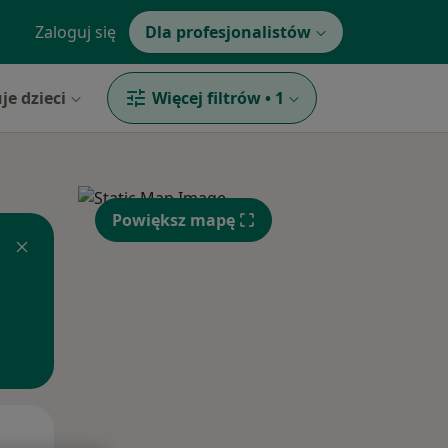
Zaloguj się
Dla profesjonalistów
je dzieci
Więcej filtrów
•
1
Powiększ mapę
Śr,
Czw,
Pt,