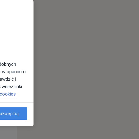
12 Sie
13 Sie
14 Sie
odobnych
i w oparciu o
awdzić i
wnież linki
 cookies
akceptuj