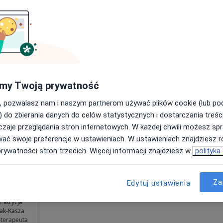
8 Sie
9 Sie
10 Sie
11 Sie
entrum
Pomocy
Umawianie online nie jest dostępne
Pokaż profil
a,
my Twoją prywatność
 4
, pozwalasz nam i naszym partnerom używać plików cookie (lub p
) do zbierania danych do celów statystycznych i dostarczania treśc
zaje przeglądania stron internetowych. W każdej chwili możesz spr
wać swoje preferencje w ustawieniach. W ustawieniach znajdziesz ró
od 190 zł
prywatności stron trzecich. Więcej informacji znajdziesz w
polityka
Za
Edytuj ustawienia
Patrycja
ak-Kasza
terapeuta