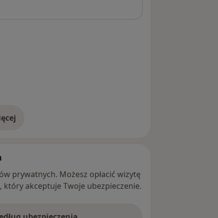
ęcej
adresie
h
ntów prywatnych. Możesz opłacić wizytę
ę, który akceptuje Twoje ubezpieczenie.
według ubezpieczenia