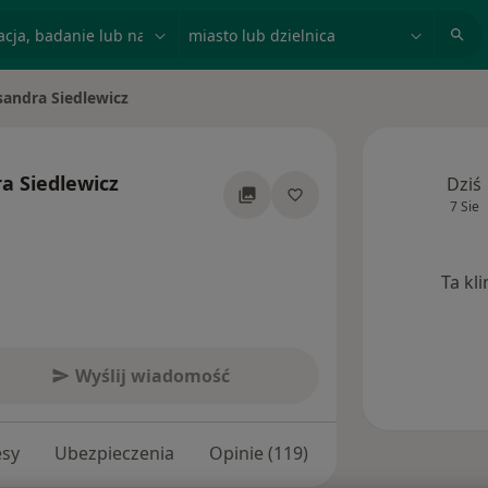
acja, badanie lub nazwisko
miasto lub dzielnica
sandra Siedlewicz
sto
a Siedlewicz
Dziś
7 Sie
ecjalizacjach
Ta kl
Wyślij wiadomość
esy
Ubezpieczenia
Opinie (119)