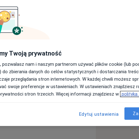
my Twoją prywatność
 zakresie porad dermatologicznych i
, pozwalasz nam i naszym partnerom używać plików cookie (lub p
) do zbierania danych do celów statystycznych i dostarczania treśc
iem klinicznym w tych dziedzinach.
zaje przeglądania stron internetowych. W każdej chwili możesz spr
wać swoje preferencje w ustawieniach. W ustawieniach znajdziesz ró
prywatności stron trzecich. Więcej informacji znajdziesz w
polityka
iem klinicznym. Posiadając
gologii jestem w stanie szybko postawić
Za
Edytuj ustawienia