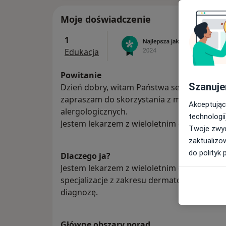
Moje doświadczenie
1
Edukacja
Powitanie
Szanuje
Dzień dobry, witam Państwa serdecznie ,
zapraszam do skorzystania z moich usług w
Akceptując
alergologicznych.
technologii
Jestem lekarzem z wieloletnim doświadczen
Twoje zwyc
zaktualizo
do polityk 
Dlaczego ja?
Jestem lekarzem z wieloletnim doświadczen
specjalizacje z zakresu dermatologii i aler
diagnozę.
Główne obszary porad