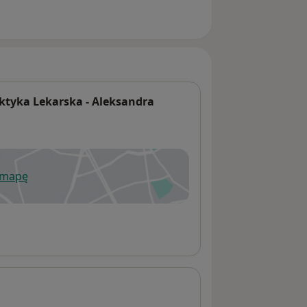
ktyka Lekarska - Aleksandra
 mapę
wiera się w nowej karcie