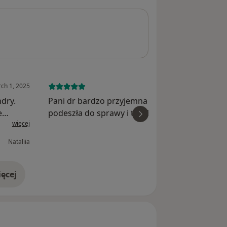
ch 1, 2025
May 23, 
ndry.
Pani dr bardzo przyjemna i kontaktowa.Fachowo
e
podeszła do sprawy i trafiła z diagnozą. Po kilku
więcej
wi
doktor
dniach nastąpiła znaczna
anie
poprawa.Wiedza,doświadczenie i podejście na
Nataliia
Prze
najwyższym poziomie. Zdecydowani...
ęcej
doświadczeniu