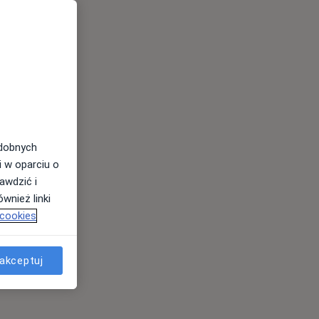
odobnych
i w oparciu o
awdzić i
wnież linki
 cookies
akceptuj