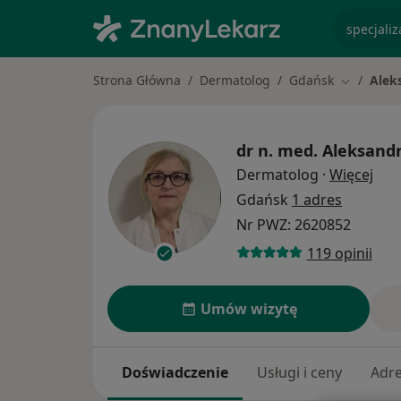
specjaliz
Strona Główna
Dermatolog
Gdańsk
Alek
Zmień mia
dr n. med.
Aleksandr
O sp
Dermatolog
·
Więcej
Gdańsk
1 adres
Nr PWZ: 2620852
119 opinii
Umów wizytę
Doświadczenie
Usługi i ceny
Adr