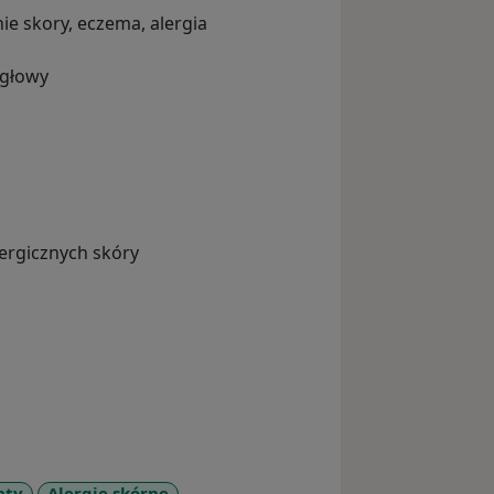
ie skory, eczema, alergia
 głowy
ergicznych skóry
aty
Alergie skórne