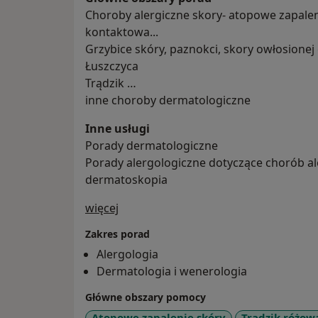
Choroby alergiczne skory- atopowe zapalen
kontaktowa...
Grzybice skóry, paznokci, skory owłosionej
Łuszczyca
Trądzik
inne choroby dermatologiczne
Inne usługi
Porady dermatologiczne
Porady alergologiczne dotyczące chorób al
dermatoskopia
O mnie
więcej
Zakres porad
Alergologia
Dermatologia i wenerologia
Główne obszary pomocy
Atopowe zapalenie skóry
Trądzik różow