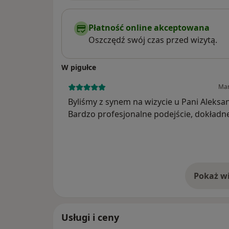
Płatność online akceptowana
Oszczędź swój czas przed wizytą.
W pigułce
Mar
Byliśmy z synem na wizycie u Pani Aleksa
Bardzo profesjonalne podejście, dokładn
badanie i szczegółowe wyjaśnienia. Pani 
kompetentna i zaangażowana. Zdecydow
polecam!
Pokaż wi
o 
Usługi i ceny