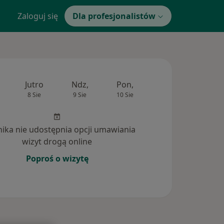
Zaloguj się
Dla profesjonalistów
Jutro
Ndz,
Pon,
Wt,
Śr,
8 Sie
9 Sie
10 Sie
11 Sie
12 Si
inika nie udostępnia opcji umawiania
wizyt drogą online
Poproś o wizytę