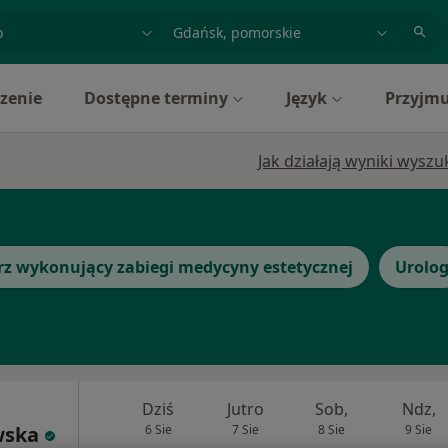
acja, badanie lub nazwisko
miasto lub dzielnica
zenie
Dostępne terminy
Język
Przyjmu
Jak działają wyniki wysz
rz wykonujący zabiegi medycyny estetycznej
Urolo
Dziś
Jutro
Sob,
Ndz,
wska
6 Sie
7 Sie
8 Sie
9 Sie