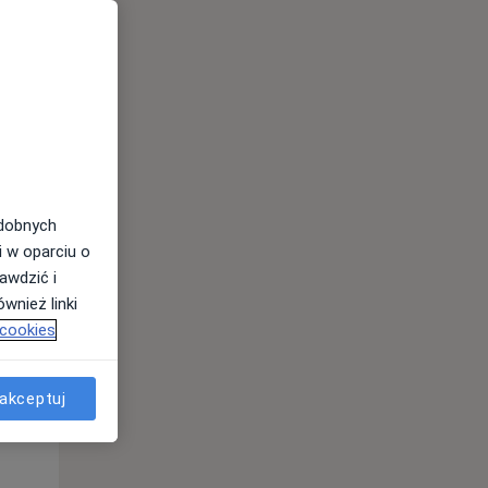
odobnych
i w oparciu o
awdzić i
wnież linki
 cookies
Pon,
Wt,
Śr,
10 Sie
11 Sie
12 Sie
akceptuj