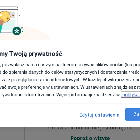
ujący
nej,
Umawianie online nie jest dostępne
Poproś o wizytę
 4
Online
my Twoją prywatność
•
Mapa
Centrum Medyczne dr n. med. Alicja Rustowska-Rogowska i Partnerzy
, pozwalasz nam i naszym partnerom używać plików cookie (lub p
) do zbierania danych do celów statystycznych i dostarczania treśc
od 250 zł
zaje przeglądania stron internetowych. W każdej chwili możesz spr
wać swoje preferencje w ustawieniach. W ustawieniach znajdziesz ró
prywatności stron trzecich. Więcej informacji znajdziesz w
polityka
ezińska
Dziś
Jutro
Sob,
Ndz,
6 Sie
7 Sie
8 Sie
9 Sie
Za
Więcej
Edytuj ustawienia
Umawianie online nie jest dostępne
Poproś o wizytę