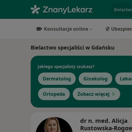
specjaliz
Konsultacje online
Ubezpiec
Bielactwo specjaliści w Gdańsku
Jakiego specjalisty szukasz?
Dermatolog
Ginekolog
Leka
Ortopeda
Zobacz więcej
dr n. med. Alicja
Rustowska-Rogo