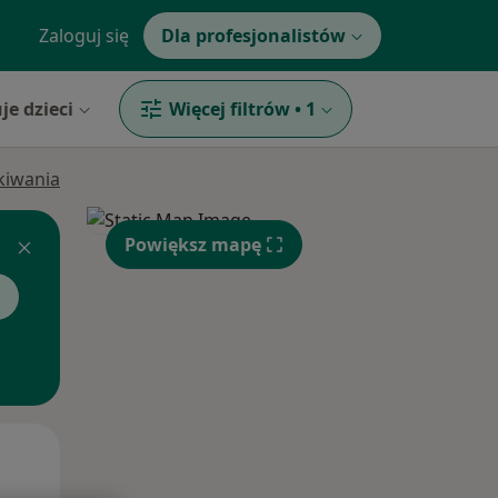
Zaloguj się
Dla profesjonalistów
je dzieci
Więcej filtrów
•
1
ukiwania
Powiększ mapę
g
Pon,
Wt,
Śr,
10 Sie
11 Sie
12 Sie