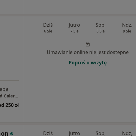
Dziś
Jutro
Sob,
Ndz,
6 Sie
7 Sie
8 Sie
9 Sie
Umawianie online nie jest dostępne
Poproś o wizytę
apa
Gabinet Lekarski - Browar Gdański, 100 m od Galerii Metropolia
od 250 zł
mon
Dziś
Jutro
Sob,
Ndz,