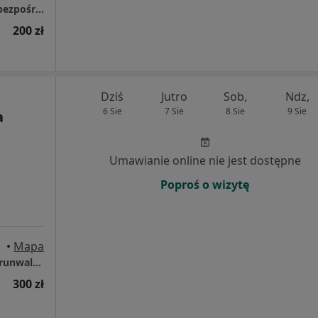
Gabinet Lekarski (wejście od tyłu budynku bezpośrednie)
200 zł
Dziś
Jutro
Sob,
Ndz,
6 Sie
7 Sie
8 Sie
9 Sie
a
Umawianie online nie jest dostępne
Poproś o wizytę
ańsk
•
Mapa
Centrum Medyczne POLMED – Gdańsk, al. Grunwaldzka 82
300 zł