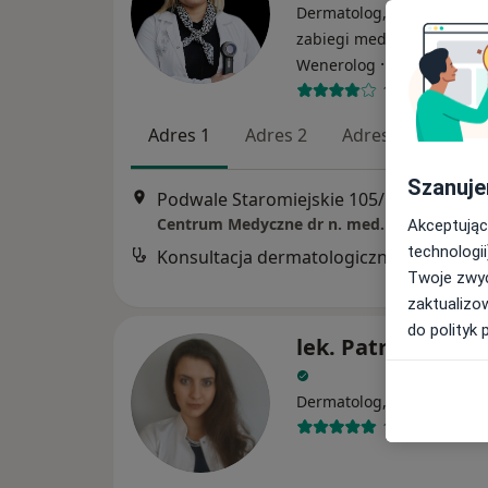
Dermatolog, Lekarz wykon
zabiegi medycyny estetycz
·
Więcej
Wenerolog
1072 opinie
Adres 1
Adres 2
Adres 3
Adres
Szanuje
Podwale Staromiejskie 105/106/1, Gdańsk
Akceptując
technologii
Konsultacja dermatologiczna
Twoje zwyc
zaktualizo
do polityk 
lek. Patrycja Brz
·
Dermatolog, Wenerolog
13 opinii