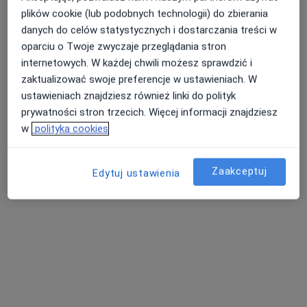
Dermedica
plików cookie (lub podobnych technologii) do zbierania
Konsultacja dermatologiczna
300 zł
danych do celów statystycznych i dostarczania treści w
Specjalista nie oferuje umawiania online pod tym adresem.
oparciu o Twoje zwyczaje przeglądania stron
internetowych. W każdej chwili możesz sprawdzić i
Poproś o wizytę
zaktualizować swoje preferencje w ustawieniach. W
ustawieniach znajdziesz również linki do polityk
prywatności stron trzecich. Więcej informacji znajdziesz
w
polityka cookies
Zaakceptuj
Edytuj ustawienia
Aneta Drożdżewska
·
Więcej
Dermatolog, Dermatolog dziecięcy, Wenerolog
541 opinii
Adres 1
Adres 2