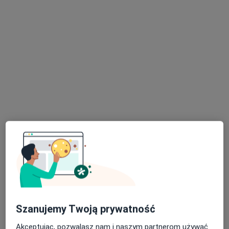
dermatolog
dermatolog
Brak dostępnych specjalistów z wolnymi terminami w tym centrum medycznym.
Pokaż profil
dr n. med. Mikołaj Cichoń
W trakcie specjalizacji (Dermatolog), W trakcie specjalizacji
·
Więcej
(Wenerolog)
22 opinie
Szanujemy Twoją prywatność
Aleja Zwycięstwa 34/1, Gdańsk
•
Mapa
Akceptując, pozwalasz nam i naszym partnerom używać