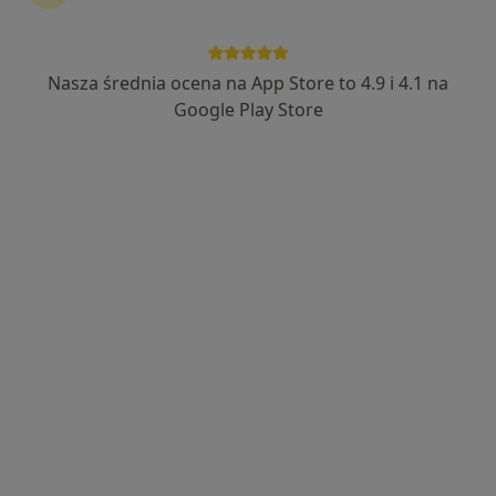
Nasza średnia ocena na App Store to 4.9 i 4.1 na
lek. Damian Kadylak
Google Play Store
·
Więcej
Dermatolog, Wenerolog
116 opinii
Adres
Online
Aleja Zwycięstwa 34/1, Gdańsk
•
Mapa
Dermedica
Konsultacja dermatologiczna
300 zł
Specjalista nie oferuje umawiania online pod tym adresem.
Poproś o wizytę