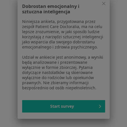
Dobrostan emocjonalny i
sztuczna inteligencja
Niniejsza ankieta, przygotowana przez
Lifemedica
zespół Patient Care Doctoralia, ma na celu
lepsze zrozumienie, w jaki sposób ludzie
·
Więcej
Dermatologia, Interna, Chirurgia
korzystają z narzędzi sztucznej inteligencji
491 opinii
jako wsparcia dla swojego dobrostanu
emocjonalnego i zdrowia psychicznego.
Marii Skłodowskiej-Curie 3, Gdańsk
•
Mapa
Udział w ankiecie jest anonimowy, a wyniki
Konsultacja dermatologiczna
od 320 zł
będą analizowane i prezentowane
wyłącznie w formie zbiorczej. Pytania
Brak dostępnych specjalistów z wolnymi terminami w tym centrum medycznym.
dotyczące nastolatków są skierowane
wyłącznie do rodziców lub opiekunów
Pokaż profil
prawnych. Nie zbieramy informacji
bezpośrednio od osób niepełnoletnich.
1
2
Start survey
Powiązane wyszukiwania