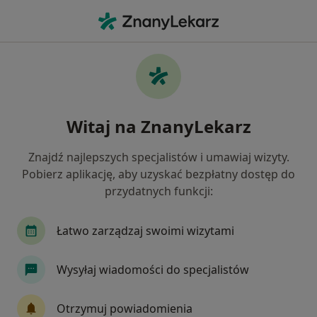
Me
Dermatolog • Młyniska, Gdańsk, pomorskie
Filtry
Ubezpieczenie
Mapa
Dermatolodzy Gdańsk Młyniska
Witaj na ZnanyLekarz
Jak działają wyniki wyszukiwania
Znajdź najlepszych specjalistów i umawiaj wizyty.
Pobierz aplikację, aby uzyskać bezpłatny dostęp do
Wybierz swoje ubezpieczenie
przydatnych funkcji:
SKOK Asekuracja
Łatwo zarządzaj swoimi wizytami
Wysyłaj wiadomości do specjalistów
Otrzymuj powiadomienia