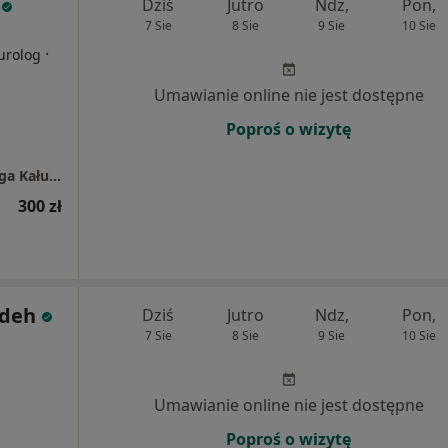
Dziś
Jutro
Ndz,
Pon,
7 Sie
8 Sie
9 Sie
10 Sie
i
·
urolog
Umawianie online nie jest dostępne
Poproś o wizytę
Aestheticslab Medycyna Estetyczna - lek. Olga Kałużna
300 zł
adeh
Dziś
Jutro
Ndz,
Pon,
7 Sie
8 Sie
9 Sie
10 Sie
Umawianie online nie jest dostępne
Poproś o wizytę