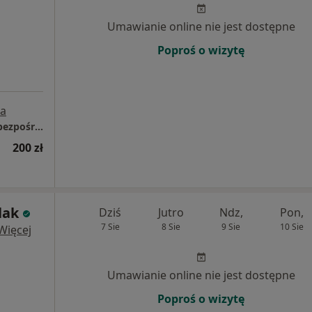
Umawianie online nie jest dostępne
Poproś o wizytę
a
Gabinet Lekarski (wejście od tyłu budynku bezpośrednie)
200 zł
lak
Dziś
Jutro
Ndz,
Pon,
7 Sie
8 Sie
9 Sie
10 Sie
Więcej
Umawianie online nie jest dostępne
Poproś o wizytę