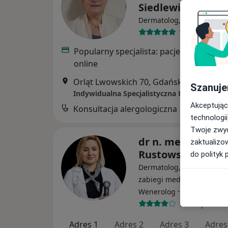
Siedlewicz
·
W
Dermatolog, Alergolog
119 opinii
Popularny specjalista: pacjenci chętnie 
online
Orląt Lwowskich 70, Gdańsk
•
Mapa
Szanuje
Akceptując
Konsultacja alergologiczna
technologii
Twoje zwyc
dr n. med. Alicja
zaktualizo
Rustowska-Rogo
do polityk 
Dermatolog, Lekarz wykon
zabiegi medycyny estetycz
·
Więcej
Wenerolog
1072 opinie
Adres 1
Adres 2
Adres 3
Adres