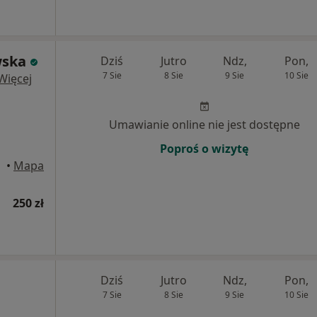
wska
Dziś
Jutro
Ndz,
Pon,
7 Sie
8 Sie
9 Sie
10 Sie
Więcej
Umawianie online nie jest dostępne
Poproś o wizytę
•
Mapa
250 zł
Dziś
Jutro
Ndz,
Pon,
7 Sie
8 Sie
9 Sie
10 Sie