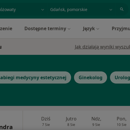
acja, badanie lub nazwisko
miasto lub dzielnica
zenie
Dostępne terminy
Język
Przyjmu
u
Jak działają wyniki wysz
abiegi medycyny estetycznej
Ginekolog
Urolo
Dziś
Jutro
Ndz,
Pon,
7 Sie
8 Sie
9 Sie
10 Sie
andra