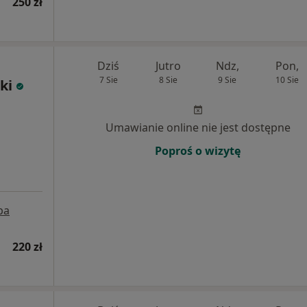
250 zł
Dziś
Jutro
Ndz,
Pon,
7 Sie
8 Sie
9 Sie
10 Sie
ki
Umawianie online nie jest dostępne
Poproś o wizytę
pa
220 zł