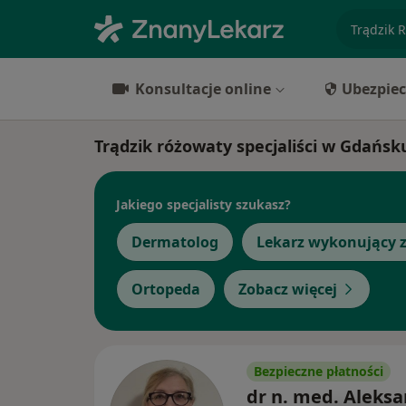
specjaliz
Konsultacje online
Ubezpiec
Trądzik różowaty specjaliści w Gdańsk
Jakiego specjalisty szukasz?
Dermatolog
Lekarz wykonujący z
Ortopeda
Zobacz więcej
Bezpieczne płatności
dr n. med. Aleks