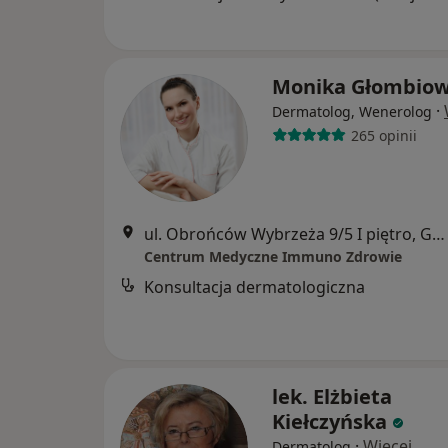
Monika Głombio
·
Dermatolog, Wenerolog
265 opinii
ul. Obrońców Wybrzeża 9/5 I piętro, Gdańsk
Centrum Medyczne Immuno Zdrowie
Konsultacja dermatologiczna
lek. Elżbieta
Kiełczyńska
·
Więcej
Dermatolog