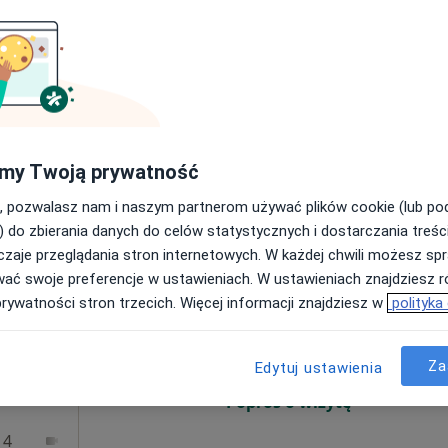
ięcej
Umawianie online nie jest dostępne
Poproś o wizytę
płacą
my Twoją prywatność
Indywidualna Specjalistyczna Praktyka Lekarska - Aleksandra Siedlewicz
, pozwalasz nam i naszym partnerom używać plików cookie (lub p
200 zł
) do zbierania danych do celów statystycznych i dostarczania treśc
zaje przeglądania stron internetowych. W każdej chwili możesz spr
Dziś
Jutro
Ndz,
Pon,
wać swoje preferencje w ustawieniach. W ustawieniach znajdziesz ró
wska
7 Sie
8 Sie
9 Sie
10 Sie
prywatności stron trzecich. Więcej informacji znajdziesz w
polityka
ujący
nej,
Za
Umawianie online nie jest dostępne
Edytuj ustawienia
Poproś o wizytę
 4
Online