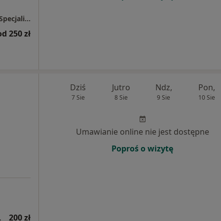
Wielospecjalistyczna Przychodnia - Lekarze Specjaliści
od 250 zł
Dziś
Jutro
Ndz,
Pon,
7 Sie
8 Sie
9 Sie
10 Sie
Umawianie online nie jest dostępne
Poproś o wizytę
jna wizyta)
200 zł