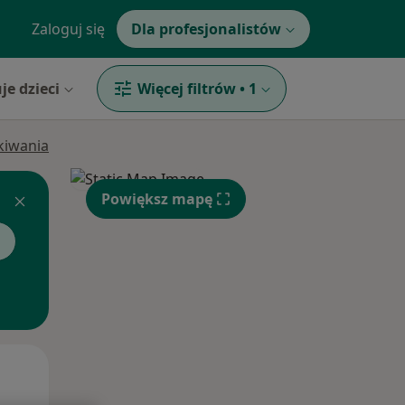
Zaloguj się
Dla profesjonalistów
je dzieci
Więcej filtrów
•
1
ukiwania
Powiększ mapę
g
Wt,
Śr,
Czw,
11 Sie
12 Sie
13 Sie