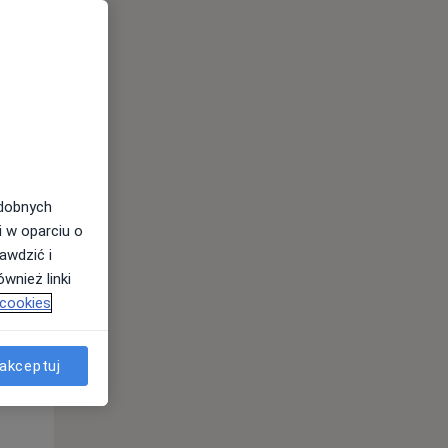
odobnych
i w oparciu o
awdzić i
Wt,
Śr,
Czw,
wnież linki
11 Sie
12 Sie
13 Sie
 cookies
akceptuj