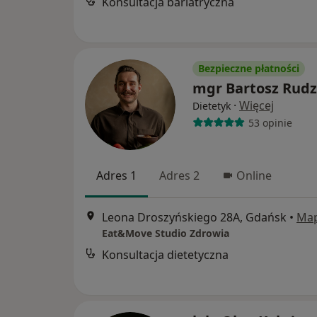
Konsultacja bariatryczna
Bezpieczne płatności
mgr Bartosz Rudz
·
Więcej
Dietetyk
53 opinie
Adres 1
Adres 2
Online
Leona Droszyńskiego 28A, Gdańsk
•
Ma
Eat&Move Studio Zdrowia
Konsultacja dietetyczna