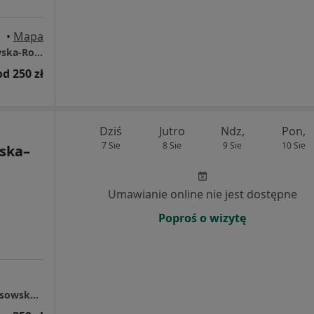
•
Mapa
Centrum Medyczne dr n. med. Alicja Rustowska-Rogowska i Partnerzy
od 250 zł
Dziś
Jutro
Ndz,
Pon,
7 Sie
8 Sie
9 Sie
10 Sie
ska–
Umawianie online nie jest dostępne
Poproś o wizytę
Dietetyk Kliniczny, Psychodietetyk Beata Ossowska-Dorosz