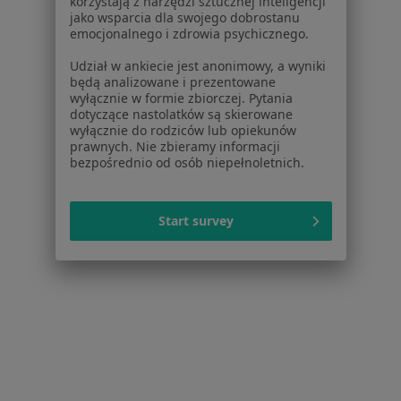
korzystają z narzędzi sztucznej inteligencji
Poproś o wizytę
jako wsparcia dla swojego dobrostanu
emocjonalnego i zdrowia psychicznego.
Udział w ankiecie jest anonimowy, a wyniki
będą analizowane i prezentowane
wyłącznie w formie zbiorczej. Pytania
dotyczące nastolatków są skierowane
wyłącznie do rodziców lub opiekunów
prawnych. Nie zbieramy informacji
bezpośrednio od osób niepełnoletnich.
Start survey
Bezpieczne płatności
lek. Magdalena Łyko
W trakcie specjalizacji (Dermatolog), W trakcie specjalizacji
·
Więcej
(Wenerolog)
71 opinii
Konsultacja online
250 zł
Specjalista nie oferuje umawiania online pod tym adresem.