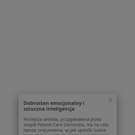
Poproś o wizytę
Bezpieczne płatności
lek. Sara Strugała
W trakcie specjalizacji (Dermatolog), Lekarz wykonujący
·
Więcej
zabiegi medycyny estetycznej
Dobrostan emocjonalny i
157 opinii
sztuczna inteligencja
Konsultacja dermatologa dziecięcego - telemedycyna
270 zł
Niniejsza ankieta, przygotowana przez
zespół Patient Care Doctoralia, ma na celu
Specjalista nie oferuje umawiania online pod tym adresem.
lepsze zrozumienie, w jaki sposób ludzie