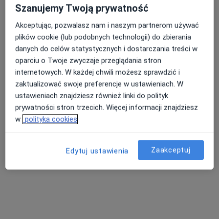
dermatolog
Szanujemy Twoją prywatność
Brak dostępnych specjalistów z wolnymi terminami w tym centrum medycznym.
Akceptując, pozwalasz nam i naszym partnerom używać
plików cookie (lub podobnych technologii) do zbierania
Pokaż profil
danych do celów statystycznych i dostarczania treści w
oparciu o Twoje zwyczaje przeglądania stron
internetowych. W każdej chwili możesz sprawdzić i
zaktualizować swoje preferencje w ustawieniach. W
ustawieniach znajdziesz również linki do polityk
prywatności stron trzecich. Więcej informacji znajdziesz
w
polityka cookies
Zaakceptuj
Edytuj ustawienia
dr n. med. Ewa Musiałkowska
·
Więcej
Dermatolog
145 opinii
Osadnicza 3/LU 3, Reda
•
Mapa
Indywidualna Specjalistyczna Praktyka Lekarska Ewa Musiałkowska