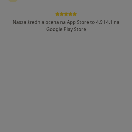
Nasza średnia ocena na App Store to 4.9 i 4.1 na
lek. Dominika Perron-Płusa
Google Play Store
Dermatolog, Wenerolog, Lekarz wykonujący zabiegi medycyny
·
Więcej
estetycznej
166 opinii
Adres 1
Adres 2
Spółdzielcza 1, Reda
•
Mapa
Centrum Medyczne JKmed Reda
Konsultacja dermatologiczna
Brak ceny
Specjalista nie oferuje umawiania online pod tym adresem.
Poproś o wizytę