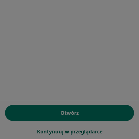
Atopowe zapalenie skóry Reda
Choroby skóry Reda
Grzybica Reda
łuszczyca Reda
Więcej (15)
Więcej w kategorii: Najczęstsze schorzenia
Strona Główna
Dermatolog
Reda
Zmień miasto
Serwis
Otwórz
Regulamin
Polityka prywatności pacjentów
Kontynuuj w przeglądarce
Polityka prywatności profesjonalistów