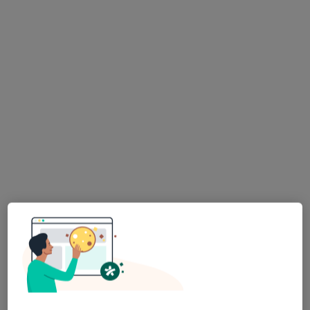
Alerga, Maria Barzowska Bielska i
Elżbieta Skóra s.c.
·
Więcej
Dermatologia, Alergologia, Pediatria
531 opinii
I Brygady Pancernej Wojska Polskiego 10, Wejherowo
•
Mapa
Konsultacja dermatologiczna
250 zł
lek. Andżelika
Schwann-Majewska