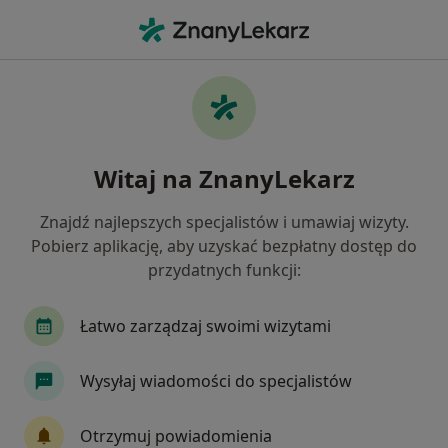
Me
Dermatolog • Reda, pomorskie
Filtry
Ubezpieczenie
Mapa
Polecani dermatolodzy w Redzie
Witaj na ZnanyLekarz
Jak działają wyniki wyszukiwania
Znajdź najlepszych specjalistów i umawiaj wizyty.
Pobierz aplikację, aby uzyskać bezpłatny dostęp do
Wybierz swoje ubezpieczenie
przydatnych funkcji:
Allianz
Enel-med
Świat Zdrowia
Łatwo zarządzaj swoimi wizytami
Wysyłaj wiadomości do specjalistów
Otrzymuj powiadomienia