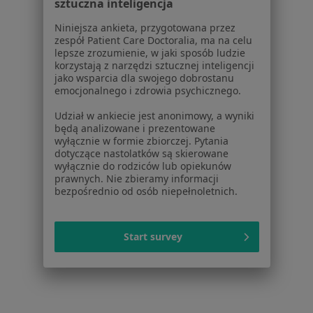
Cennik
sztuczna inteligencja
Dla lekarzy
Niniejsza ankieta, przygotowana przez
Dla placówek medycznych
zespół Patient Care Doctoralia, ma na celu
Noa Notes
nowość
lepsze zrozumienie, w jaki sposób ludzie
korzystają z narzędzi sztucznej inteligencji
Baza wiedzy
jako wsparcia dla swojego dobrostanu
Centrum Pomocy dla Specjalisty
emocjonalnego i zdrowia psychicznego.
Kontakt
Udział w ankiecie jest anonimowy, a wyniki
ZnanyLekarz - Strona główna
będą analizowane i prezentowane
wyłącznie w formie zbiorczej. Pytania
ZnanyLekarz Sp. z o.o.
dotyczące nastolatków są skierowane
ul. Kolejowa 5/7
wyłącznie do rodziców lub opiekunów
prawnych. Nie zbieramy informacji
01-217 Warszawa, Polska
bezpośrednio od osób niepełnoletnich.
NIP: ⁠7010224868
KRS: ⁠0000347997
Start survey
REGON: ⁠142276657
Sąd Rejonowy dla m.st. Warszawy w Warszawie XII
Wydział Gospodarczy KRS