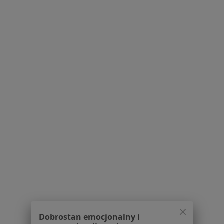
Dostępność
O nas
Praca
Rekrutujemy!
Partnerzy
Centrum prasowe
Kontakt
Dla pacjentów
Lekarze
Placówki medyczne
Pytania i odpowiedzi
Usługi i zabiegi
Choroby
Pomoc
Aplikacje mobilne
Blog dla pacjentów
Dla profesjonalistów
Dobrostan emocjonalny i