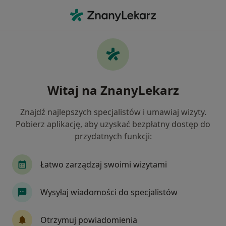
Me
Dermatolog • Gdańsk, pomorskie
Filtry
Ubezpieczenie:
JP MEDICA
20 polecanych dermatologów w Gdańsku z
Witaj na ZnanyLekarz
JP MEDICA
Jak działają wyniki wyszukiwania
Znajdź najlepszych specjalistów i umawiaj wizyty.
Pobierz aplikację, aby uzyskać bezpłatny dostęp do
przydatnych funkcji:
Łatwo zarządzaj swoimi wizytami
Wysyłaj wiadomości do specjalistów
lek. Joanna Kaczyńska
Otrzymuj powiadomienia
·
Więcej
Dermatolog