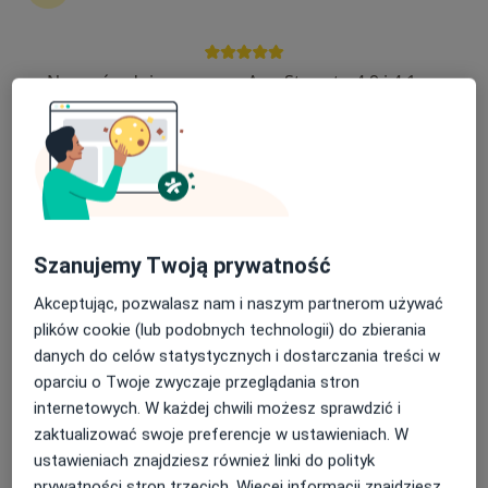
18 opinii
Karola Szymanowskiego 2, Gdańsk
•
Mapa
Nasza średnia ocena na App Store to 4.9 i 4.1 na
Mediss Medical Clinic
Google Play Store
Akceptuje JP MEDICA
Konsultacja dermatologiczna
280 zł
Specjalista nie oferuje umawiania online pod tym adresem.
Poproś o wizytę
Szanujemy Twoją prywatność
Akceptując, pozwalasz nam i naszym partnerom używać
plików cookie (lub podobnych technologii) do zbierania
danych do celów statystycznych i dostarczania treści w
oparciu o Twoje zwyczaje przeglądania stron
internetowych. W każdej chwili możesz sprawdzić i
zaktualizować swoje preferencje w ustawieniach. W
ustawieniach znajdziesz również linki do polityk
prywatności stron trzecich. Więcej informacji znajdziesz