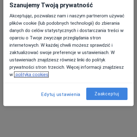
Szanujemy Twoją prywatność
Akceptując, pozwalasz nam i naszym partnerom używać
plików cookie (lub podobnych technologii) do zbierania
danych do celów statystycznych i dostarczania treści w
oparciu o Twoje zwyczaje przeglądania stron
internetowych. W każdej chwili możesz sprawdzić i
lek. Karolina Mohr
zaktualizować swoje preferencje w ustawieniach. W
Dermatolog, Lekarz wykonujący zabiegi medycyny
ustawieniach znajdziesz również linki do polityk
·
Więcej
estetycznej, Dermatolog dziecięcy
prywatności stron trzecich. Więcej informacji znajdziesz
137 opinii
w
polityka cookies
Adres
Online
Zaakceptuj
Edytuj ustawienia
Długa 2 Borowo, Kartuzy
•
Mapa
Oktamed Clinic
Konsultacja dermatologiczna
250 zł
Specjalista nie oferuje umawiania online pod tym adresem.