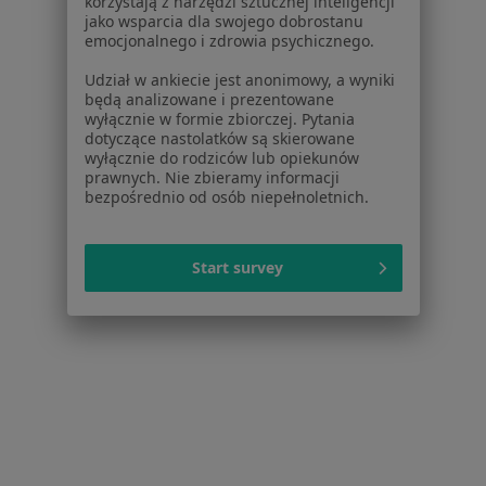
korzystają z narzędzi sztucznej inteligencji
jako wsparcia dla swojego dobrostanu
emocjonalnego i zdrowia psychicznego.
Udział w ankiecie jest anonimowy, a wyniki
będą analizowane i prezentowane
wyłącznie w formie zbiorczej. Pytania
dotyczące nastolatków są skierowane
Bezpieczne płatności
wyłącznie do rodziców lub opiekunów
lek. Ewa Marzec
prawnych. Nie zbieramy informacji
bezpośrednio od osób niepełnoletnich.
·
Więcej
Dermatolog
639 opinii
Konsultacja online
280 zł
Start survey
Specjalista nie oferuje umawiania online pod tym adresem.
Poproś o wizytę