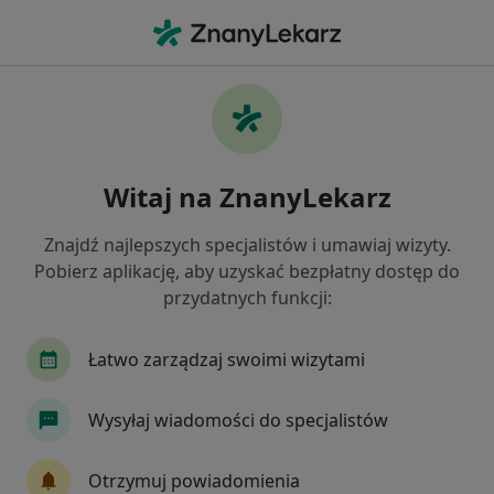
Me
Dermatolog • Żukowo, pomorskie
Filtry
Ubezpieczenie
Mapa
Polecani dermatolodzy w Żukowie
Witaj na ZnanyLekarz
Jak działają wyniki wyszukiwania
Znajdź najlepszych specjalistów i umawiaj wizyty.
Pobierz aplikację, aby uzyskać bezpłatny dostęp do
Wybierz swoje ubezpieczenie
przydatnych funkcji:
JP MEDICA
Łatwo zarządzaj swoimi wizytami
Wysyłaj wiadomości do specjalistów
Otrzymuj powiadomienia