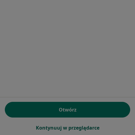
Bezpieczne płatności
lek. Ewa Ring
Dermatolog, Lekarz wykonujący zabiegi medycyny estetycznej
·
Więcej
583 opinie
Konsultacja dermatologiczna
150 zł
Specjalista nie oferuje umawiania online pod tym adresem.
Poproś o wizytę
Otwórz
Kontynuuj w przeglądarce