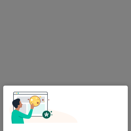
MB Medic
·
Więcej
Dermatologia, Ortopedia, Neurologia
764 opinie
Lotnicza 86, Banino
•
Mapa
Konsultacja dermatologiczna
250 zł
Pokaż więcej usług
dr n. med. Agata
Maciejewska-
Radomska
dermatolog
Brak dostępnych specjalistów z wolnymi terminami w tym centrum medycznym.
Pokaż profil