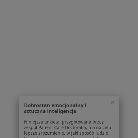
Bezpieczne płatności
lek. Agnieszka Nowakowska
Dermatolog, Lekarz wykonujący zabiegi medycyny
·
Więcej
estetycznej, Dermatolog dziecięcy
332 opinie
Konsultacja dermatologiczna dzieci
250 zł
Specjalista nie oferuje umawiania online pod tym adresem.
Dobrostan emocjonalny i
Poproś o wizytę
sztuczna inteligencja
Niniejsza ankieta, przygotowana przez
zespół Patient Care Doctoralia, ma na celu
lepsze zrozumienie, w jaki sposób ludzie