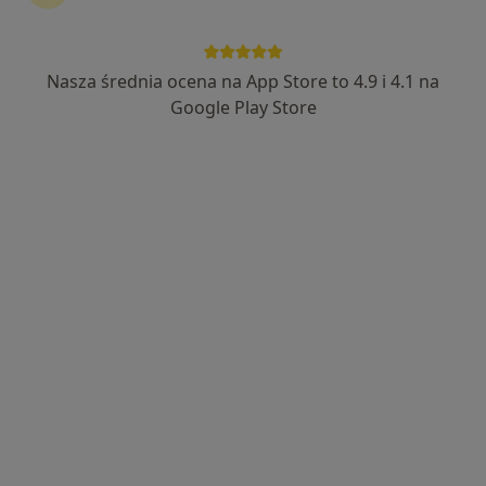
Nasza średnia ocena na App Store to 4.9 i 4.1 na
dr n. med. Agata Maciejewska-Radomska
Google Play Store
·
Więcej
Dermatolog, Wenerolog, Dermatolog dziecięcy
729 opinii
Lotnicza 86, Banino
•
Mapa
MB Medic
Konsultacja dermatologiczna
250 zł
Specjalista nie oferuje umawiania online pod tym adresem.
Poproś o wizytę