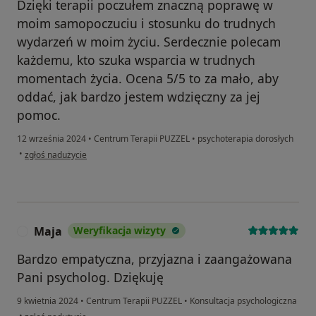
Dzięki terapii poczułem znaczną poprawę w
moim samopoczuciu i stosunku do trudnych
wydarzeń w moim życiu. Serdecznie polecam
każdemu, kto szuka wsparcia w trudnych
momentach życia. Ocena 5/5 to za mało, aby
oddać, jak bardzo jestem wdzięczny za jej
pomoc.
12 września 2024
•
Centrum Terapii PUZZEL
•
psychoterapia dorosłych
w opinii użytkownika Paweł
•
zgłoś nadużycie
Maja
Weryfikacja wizyty
M
Bardzo empatyczna, przyjazna i zaangażowana
Pani psycholog. Dziękuję
9 kwietnia 2024
•
Centrum Terapii PUZZEL
•
Konsultacja psychologiczna
w opinii użytkownika Maja
•