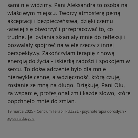
sami nie widzimy. Pani Aleksandra to osoba na
właściwym miejscu. Tworzy atmosferę pełną
akceptacji i bezpieczeństwa, dzięki czemu
łatwiej się otworzyć i przepracować to, co
trudne. Jej pytania skłaniały mnie do refleksji i
pozwalały spojrzeć na wiele rzeczy z innej
perspektywy. Zakończyłam terapię z nową
energią do życia – iskierką radości i spokojem w
sercu. To doświadczenie było dla mnie
niezwykle cenne, a wdzięczność, którą czuję,
zostanie ze mną na długo. Dziękuję, Pani Olu,
za wsparcie, profesjonalizm i każde słowo, które
popchnęło mnie do zmian.
19 marca 2025
•
Centrum Terapii PUZZEL
•
psychoterapia dorosłych
•
w opinii użytkownika Kamila
zgłoś nadużycie