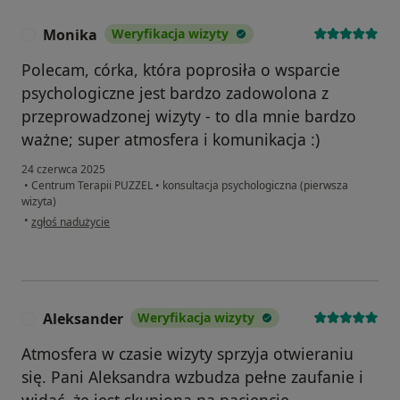
Monika
Weryfikacja wizyty
M
Polecam, córka, która poprosiła o wsparcie
psychologiczne jest bardzo zadowolona z
przeprowadzonej wizyty - to dla mnie bardzo
ważne; super atmosfera i komunikacja :)
24 czerwca 2025
•
Centrum Terapii PUZZEL
•
konsultacja psychologiczna (pierwsza
wizyta)
w opinii użytkownika Monika
•
zgłoś nadużycie
Aleksander
Weryfikacja wizyty
A
Atmosfera w czasie wizyty sprzyja otwieraniu
się. Pani Aleksandra wzbudza pełne zaufanie i
widać, że jest skupiona na pacjencie