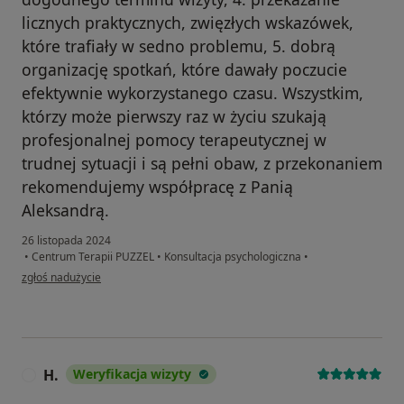
licznych praktycznych, zwięzłych wskazówek,
które trafiały w sedno problemu, 5. dobrą
organizację spotkań, które dawały poczucie
efektywnie wykorzystanego czasu. Wszystkim,
którzy może pierwszy raz w życiu szukają
profesjonalnej pomocy terapeutycznej w
trudnej sytuacji i są pełni obaw, z przekonaniem
rekomendujemy współpracę z Panią
Aleksandrą.
26 listopada 2024
•
Centrum Terapii PUZZEL
•
Konsultacja psychologiczna
•
w opinii użytkownika R.
zgłoś nadużycie
H.
Weryfikacja wizyty
H