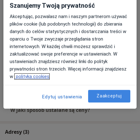
240 zł
Szczegóły
Szanujemy Twoją prywatność
Akceptując, pozwalasz nam i naszym partnerom używać
Psychoterapia indywidualna
plików cookie (lub podobnych technologii) do zbierania
240 zł
Szczegóły
danych do celów statystycznych i dostarczania treści w
oparciu o Twoje zwyczaje przeglądania stron
Konsultacja online
internetowych. W każdej chwili możesz sprawdzić i
240 zł
Szczegóły
zaktualizować swoje preferencje w ustawieniach. W
ustawieniach znajdziesz również linki do polityk
Konsultacja online (pierwsza)
prywatności stron trzecich. Więcej informacji znajdziesz
240 zł
Szczegóły
w
polityka cookies
+ 2 usługi
Zaakceptuj
Edytuj ustawienia
W jaki sposób ustalane są ceny?
Adresy (3)