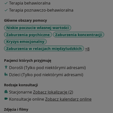
Terapia behawioralna
chwilę na czytanie książek.
Pracę terapeutyczną poddaję regularnej superwizji.
Terapia poznawczo-behawioralna
Główne obszary pomocy
W swojej pracy skupiam się na relacji terapeutycznej,
Niskie poczucie własnej wartości
zależy mi przede wszystkim na tym, aby dwie strony
czuły się bezpiecznie, komfortowo i swobodnie.
Zaburzenia psychiczne
Zaburzenia koncentracji
Najważniejszym celem mojej pracy jest pomoc w
Kryzys emocjonalny
poprawie jakości życia. Każdy taki moment jest dla
a11y_sr_mor
Zaburzenia w relacjach międzyludzkich
+8
mnie motorem do dalszej pracy.
Pacjenci których przyjmuję
Dziękuję za zaufanie i chęć umówienia wizyty właśnie u
Dorośli (Tylko pod niektórymi adresami)
mnie.
Dzieci (Tylko pod niektórymi adresami)
Rodzaje konsultacji
Stacjonarne
Zobacz lokalizacje (2)
Konsultacje online
Zobacz kalendarz online
Zdjęcia i filmy