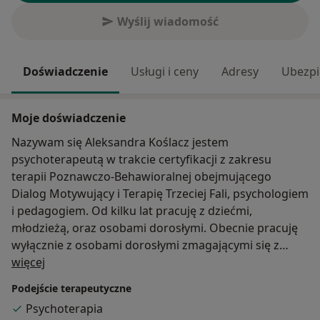
Wyślij wiadomość
Doświadczenie
Usługi i ceny
Adresy
Ubezpi
Moje doświadczenie
Nazywam się Aleksandra Koślacz jestem
psychoterapeutą w trakcie certyfikacji z zakresu
terapii Poznawczo-Behawioralnej obejmującego
Dialog Motywujący i Terapię Trzeciej Fali, psychologiem
i pedagogiem. Od kilku lat pracuję z dziećmi,
młodzieżą, oraz osobami dorosłymi. Obecnie pracuję
wyłącznie z osobami dorosłymi zmagającymi się z
O mnie
lękiem, depresją, ze stresem, będących w kryzysie
więcej
emocjonalnym, bądź w trudnej sytuacji życiowej.
Podejście terapeutyczne
Swoją wiedzę nieustannie pogłębiam biorąc udział w
Psychoterapia
licznych szkoleniach a także poświęcając każdą wolną