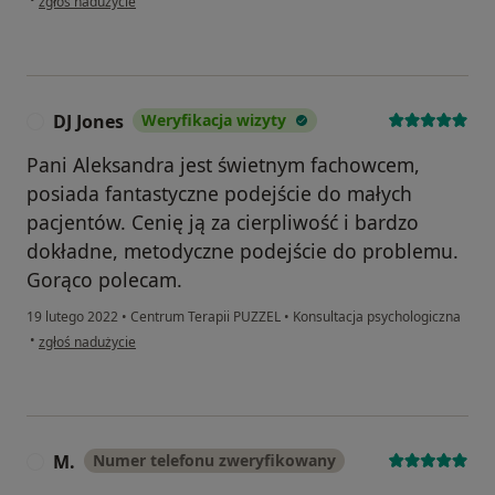
zgłoś nadużycie
DJ Jones
Weryfikacja wizyty
D
Pani Aleksandra jest świetnym fachowcem,
posiada fantastyczne podejście do małych
pacjentów. Cenię ją za cierpliwość i bardzo
dokładne, metodyczne podejście do problemu.
Gorąco polecam.
19 lutego 2022
•
Centrum Terapii PUZZEL
•
Konsultacja psychologiczna
w opinii użytkownika DJ Jones
•
zgłoś nadużycie
M.
Numer telefonu zweryfikowany
M