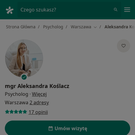
Me
Czego szukasz?
Strona Główna
Psycholog
Warszawa
Aleksandra Ko
Zmień miasto
mgr
Aleksandra Koślacz
O specjalizacjach
Psycholog
·
Więcej
Warszawa
2 adresy
17 opinii
Umów wizytę