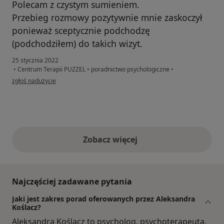
Polecam z czystym sumieniem.
Przebieg rozmowy pozytywnie mnie zaskoczył
ponieważ sceptycznie podchodzę
(podchodziłem) do takich wizyt.
25 stycznia 2022
•
Centrum Terapii PUZZEL
•
poradnictwo psychologiczne
•
w opinii użytkownika M.
zgłoś nadużycie
Zobacz więcej
opinie powyżej
Najczęściej zadawane pytania
Jaki jest zakres porad oferowanych przez Aleksandra
Koślacz?
Aleksandra Koślacz to psycholog, psychoterapeuta.