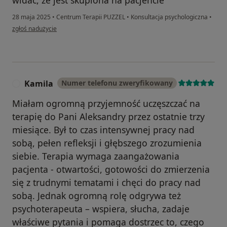
28 maja 2025
•
Centrum Terapii PUZZEL
•
Konsultacja psychologiczna
•
w opinii użytkownika Aleksander
zgłoś nadużycie
Kamila
Numer telefonu zweryfikowany
K
Miałam ogromną przyjemność uczęszczać na
terapię do Pani Aleksandry przez ostatnie trzy
miesiące. Był to czas intensywnej pracy nad
sobą, pełen refleksji i głębszego zrozumienia
siebie. Terapia wymaga zaangażowania
pacjenta - otwartości, gotowości do zmierzenia
się z trudnymi tematami i chęci do pracy nad
sobą. Jednak ogromną rolę odgrywa też
psychoterapeuta – wspiera, słucha, zadaje
właściwe pytania i pomaga dostrzec to, czego