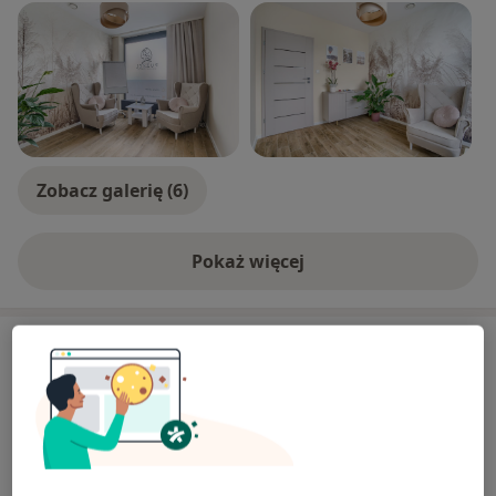
Zobacz galerię (6)
Pokaż więcej
o doświadczeniu
Usługi i ceny
Konsultacja psychologiczna
240 zł
Szczegóły
Konsultacja psychologiczna (pierwsza wizyta)