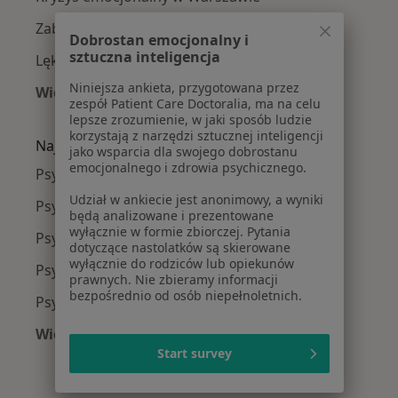
Zaburzenia nastroju w Warszawie
Dobrostan emocjonalny i
sztuczna inteligencja
Lęki w Warszawie
Niniejsza ankieta, przygotowana przez
Więcej (15)
zespół Patient Care Doctoralia, ma na celu
Więcej w kategorii: Najczęście leczone chorob
lepsze zrozumienie, w jaki sposób ludzie
korzystają z narzędzi sztucznej inteligencji
Najpopularniejsze ubezpieczenia
jako wsparcia dla swojego dobrostanu
emocjonalnego i zdrowia psychicznego.
Psycholodzy z Medicover w Warszawie
Udział w ankiecie jest anonimowy, a wyniki
Psycholodzy z Allianz w Warszawie
będą analizowane i prezentowane
wyłącznie w formie zbiorczej. Pytania
Psycholodzy z INTER Polska w Warszawie
dotyczące nastolatków są skierowane
wyłącznie do rodziców lub opiekunów
Psycholodzy z Signal Iduna w Warszawie
prawnych. Nie zbieramy informacji
bezpośrednio od osób niepełnoletnich.
Psycholodzy z Compensa w Warszawie
Więcej (11)
Start survey
Więcej w kategorii: Najpopularniejsze ubezpi