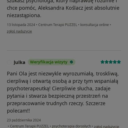
szukasz psychologa, który naprawdę rozumie i
chce pomóc, Aleksandra Koślacz jest absolutnie
niezastąpiona.
13 listopada 2024
•
Centrum Terapii PUZZEL
•
konsultacja online
•
w opinii użytkownika H.
zgłoś nadużycie
Julka
Weryfikacja wizyty
J
Pani Ola jest niezwykle wyrozumiałą, troskliwą,
cierpliwą i otwartą osobą a przy tym wspaniałą
psychoterapeutką! Cierpliwie słucha, zadaje
pytania i stwarza bezpieczną przestrzeń na
przepracowanie trudnych rzeczy. Szczerze
polecam!!
23 października 2024
w opinii użytkownika 
•
Centrum Terapii PUZZEL
•
psychoterapia dorosłych
•
zgłoś nadużycie