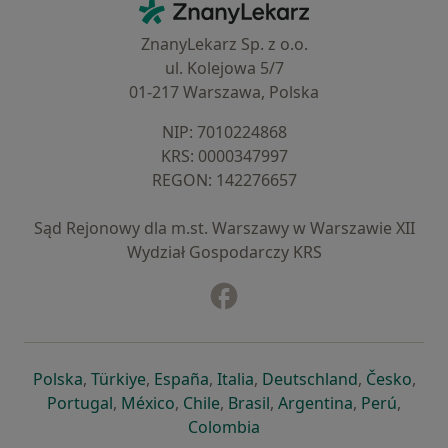
ZnanyLekarz - Strona główna
ZnanyLekarz Sp. z o.o.
ul. Kolejowa 5/7
01-217 Warszawa, Polska
NIP: ⁠7010224868
KRS: ⁠0000347997
REGON: ⁠142276657
Sąd Rejonowy dla m.st. Warszawy w Warszawie XII
Wydział Gospodarczy KRS
Facebook
otwiera się w nowej karcie
otwiera się w nowej karcie
otwiera się w nowej karcie
otwiera się w nowej karcie
otwiera się w nowej karci
otwiera się
otwi
Polska
,
Türkiye
,
España
,
Italia
,
Deutschland
,
Česko
,
otwiera się w nowej karcie
otwiera się w nowej karcie
otwiera się w nowej karcie
otwiera się w nowej kar
otwiera się 
otwier
Portugal
,
México
,
Chile
,
Brasil
,
Argentina
,
Perú
,
otwiera się w nowej karc
Colombia