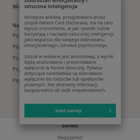
Dobrostan emocjonalny i
sztuczna inteligencja
Więcej (15)
Więcej w kategorii: Najczęście leczone chorob
Niniejsza ankieta, przygotowana przez
zespół Patient Care Doctoralia, ma na celu
Najpopularniejsze ubezpieczenia
lepsze zrozumienie, w jaki sposób ludzie
korzystają z narzędzi sztucznej inteligencji
Psycholodzy z Medicover w Gdańsku
jako wsparcia dla swojego dobrostanu
emocjonalnego i zdrowia psychicznego.
Psycholodzy z POLMED w Gdańsku
Udział w ankiecie jest anonimowy, a wyniki
Psycholodzy z Signal Iduna w Gdańsku
będą analizowane i prezentowane
wyłącznie w formie zbiorczej. Pytania
Psycholodzy z JP MEDICA w Gdańsku
dotyczące nastolatków są skierowane
wyłącznie do rodziców lub opiekunów
Psycholodzy z Enel-med w Gdańsku
prawnych. Nie zbieramy informacji
bezpośrednio od osób niepełnoletnich.
Start survey
Serwis
Regulamin