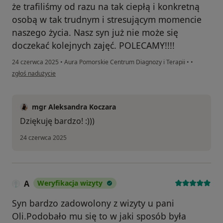
że trafiliśmy od razu na tak ciepłą i konkretną
osobą w tak trudnym i stresującym momencie
naszego życia. Nasz syn już nie może się
doczekać kolejnych zajęć. POLECAMY!!!!
24 czerwca 2025
•
Aura Pomorskie Centrum Diagnozy i Terapii
•
•
w opinii użytkownika Tomek
zgłoś nadużycie
mgr Aleksandra Koczara
Dziękuję bardzo! :)))
24 czerwca 2025
A
Weryfikacja wizyty
Syn bardzo zadowolony z wizyty u pani
Oli.Podobało mu się to w jaki sposób była