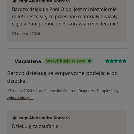
mgr Aleksandra Koczara
Bardzo dziękuję Pani Olgo, jest mi niezmiernie
miło! Cieszę się, że przesłane materiały okazały
się dla Pani pomocne. Pozdrawiam serdecznie!
23 czerwca 2026
Magdalena
Weryfikacja wizyty
M
Bardzo dziękuję za empatyczne podejście do
dziecka.
17 lutego 2026
•
Aura Pomorskie Centrum Diagnozy i Terapii
•
Inny
•
w opinii użytkownika Magdalena
zgłoś nadużycie
mgr Aleksandra Koczara
Dziękuję za zaufanie!