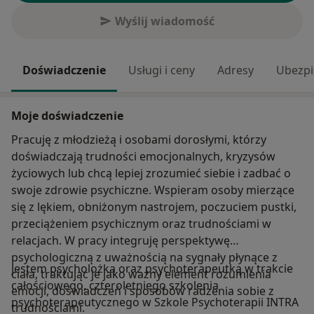
Wyślij wiadomość
Doświadczenie
Usługi i ceny
Adresy
Ubezpi
Moje doświadczenie
Pracuję z młodzieżą i osobami dorosłymi, którzy
doświadczają trudności emocjonalnych, kryzysów
życiowych lub chcą lepiej zrozumieć siebie i zadbać o
swoje zdrowie psychiczne. Wspieram osoby mierzące
się z lękiem, obniżonym nastrojem, poczuciem pustki,
przeciążeniem psychicznym oraz trudnościami w
relacjach. W pracy integruję perspektywę
psychologiczną z uważnością na sygnały płynące z
Jestem psycholożką oraz psychoterapeutką w trakcie
ciała, traktując je jako ważny element rozumienia
całościowego, czteroletniego szkolenia
emocji, doświadczeń i sposobów radzenia sobie z
psychoterapeutycznego w Szkole Psychoterapii INTRA
trudnościami.