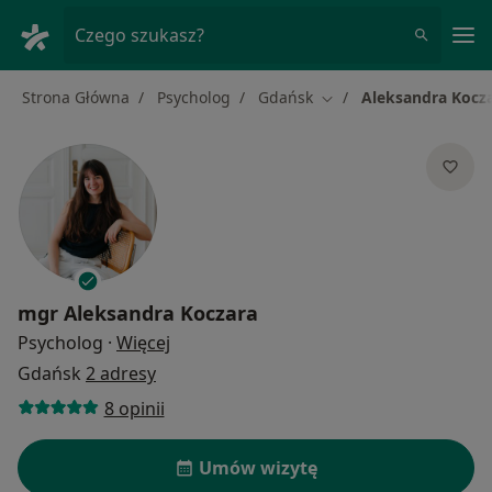
Me
Czego szukasz?
Strona Główna
Psycholog
Gdańsk
Aleksandra Kocz
Zmień miasto
mgr
Aleksandra Koczara
O specjalizacjach
Psycholog
·
Więcej
Gdańsk
2 adresy
8 opinii
Umów wizytę