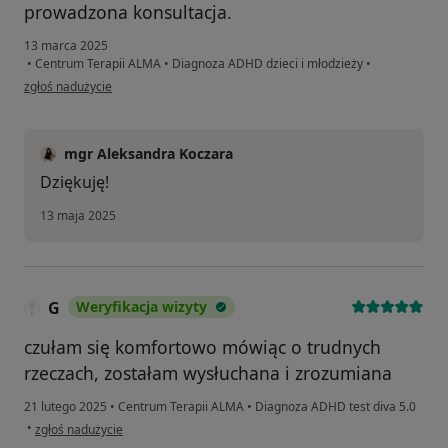
prowadzona konsultacja.
13 marca 2025
•
Centrum Terapii ALMA
•
Diagnoza ADHD dzieci i młodzieży
•
w opinii użytkownika A
zgłoś nadużycie
mgr Aleksandra Koczara
Dziękuję!
13 maja 2025
G
Weryfikacja wizyty
czułam się komfortowo mówiąc o trudnych
rzeczach, zostałam wysłuchana i zrozumiana
21 lutego 2025
•
Centrum Terapii ALMA
•
Diagnoza ADHD test diva 5.0
w opinii użytkownika G
•
zgłoś nadużycie