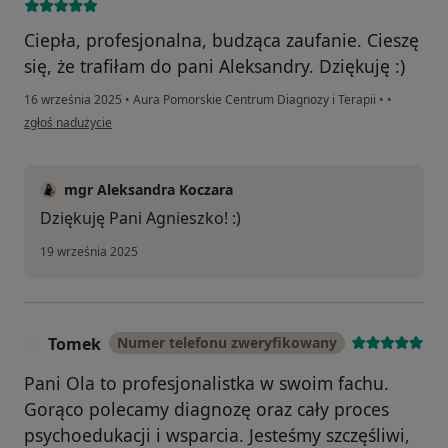
Ciepła, profesjonalna, budząca zaufanie. Cieszę
się, że trafiłam do pani Aleksandry. Dziękuję :)
16 września 2025
•
Aura Pomorskie Centrum Diagnozy i Terapii
•
•
w opinii użytkownika Agnieszka
zgłoś nadużycie
mgr Aleksandra Koczara
Dziękuję Pani Agnieszko! :)
19 września 2025
Tomek
Numer telefonu zweryfikowany
T
Pani Ola to profesjonalistka w swoim fachu.
Gorąco polecamy diagnozę oraz cały proces
psychoedukacji i wsparcia. Jesteśmy szczęśliwi,