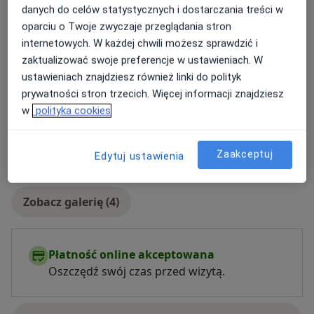
Rodzaje konsultacji
danych do celów statystycznych i dostarczania treści w
Stacjonarne
Zobacz lokalizacje (2)
oparciu o Twoje zwyczaje przeglądania stron
Konsultacje online
Zobacz kalendarz online
internetowych. W każdej chwili możesz sprawdzić i
zaktualizować swoje preferencje w ustawieniach. W
Zdjęcia i filmy
ustawieniach znajdziesz również linki do polityk
prywatności stron trzecich. Więcej informacji znajdziesz
w
polityka cookies
Zaakceptuj
Edytuj ustawienia
Zobacz galerię (4)
Płatność online akceptowana
Oszczędź swój czas przed wizytą.