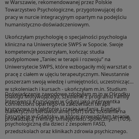
w Warszawie, rekomendowanej przez Polskie
Towarzystwo Psychologiczne, przygotowującej do
pracy w nurcie integracyjnym opartym na podejściu
humanistyczno-doświadczeniowym.
Ukończyłam psychologię o specjalności psychologia
kliniczna na Uniwersytecie SWPS w Sopocie. Swoje
kompetencje poszerzyłam, kończąc studia
podyplomowe „Taniec w terapii i rozwoju” na
Uniwersytecie SWPS, które wzbogaciły mój warsztat o
pracę z ciałem w ujęciu terapeutycznym. Nieustannie
poszerzam swoją wiedzę i umiejętności, uczestnicząc
w szkoleniach i kursach - ukończyłam m.in. Studium
Doświadczenie zawodowe zdobyłam m.in w Ośrodku
Dialogu Motywującego, szkolenie z programu Family
Interwencji Kryzysowej w Gdyni jako interwentka
Connections opartego na założeniach terapii
kryzysowa na telefonie i czacie zaufania, Fundacji
dialektyczno-behawioralnej (DBT) oraz szkolenie na
Fascynacje w Gdańsku, w której prowadziłam terapię
prowadzącą Treningi Umiejętności Społecznych (TUS).
psychologiczną dla dzieci z zespołem FASD,
przedszkolach oraz klinikach zdrowia psychicznego.