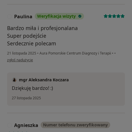
Paulina
Weryfikacja wizyty
P
Bardzo miła i profesjonalana
Super podejście
Serdecznie polecam
21 listopada 2025
•
Aura Pomorskie Centrum Diagnozy i Terapii
•
•
w opinii użytkownika Paulina
zgłoś nadużycie
mgr Aleksandra Koczara
Dziękuję bardzo! :)
27 listopada 2025
Agnieszka
Numer telefonu zweryfikowany
A