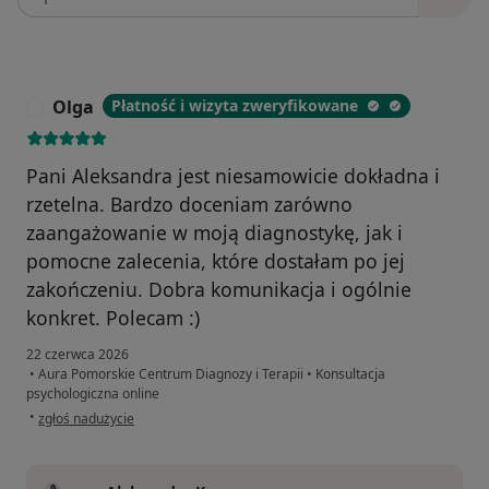
Olga
Płatność i wizyta zweryfikowane
O
Pani Aleksandra jest niesamowicie dokładna i
rzetelna. Bardzo doceniam zarówno
zaangażowanie w moją diagnostykę, jak i
pomocne zalecenia, które dostałam po jej
zakończeniu. Dobra komunikacja i ogólnie
konkret. Polecam :)
22 czerwca 2026
•
Aura Pomorskie Centrum Diagnozy i Terapii
•
Konsultacja
psychologiczna online
w opinii użytkownika Olga
•
zgłoś nadużycie