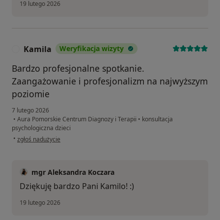
19 lutego 2026
Kamila
Weryfikacja wizyty
K
Bardzo profesjonalne spotkanie.
Zaangażowanie i profesjonalizm na najwyższym
poziomie
7 lutego 2026
•
Aura Pomorskie Centrum Diagnozy i Terapii
•
konsultacja
psychologiczna dzieci
w opinii użytkownika Kamila
•
zgłoś nadużycie
mgr Aleksandra Koczara
Dziękuję bardzo Pani Kamilo! :)
19 lutego 2026