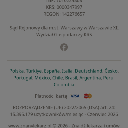
NIP: ⁠7010224868
KRS: ⁠0000347997
REGON: ⁠142276657
Sąd Rejonowy dla m.st. Warszawy w Warszawie XII
Wydział Gospodarczy KRS
Facebook
otwiera się w nowej karcie
otwiera się w nowej karcie
otwiera się w nowej karcie
otwiera się w nowej karcie
otwiera się w nowej karci
otwiera się
otwi
Polska
,
Türkiye
,
España
,
Italia
,
Deutschland
,
Česko
,
otwiera się w nowej karcie
otwiera się w nowej karcie
otwiera się w nowej karcie
otwiera się w nowej kar
otwiera się 
otwier
Portugal
,
México
,
Chile
,
Brasil
,
Argentina
,
Perú
,
otwiera się w nowej karc
Colombia
Płatności kartą
ROZPORZĄDZENIE (UE) 2022/2065 (DSA) art. 24:
15.395.179 użytkowników/miesiąc - Czerwiec 2026
www.znanylekarz.pl © 2026 - Znajdź lekarza i umów