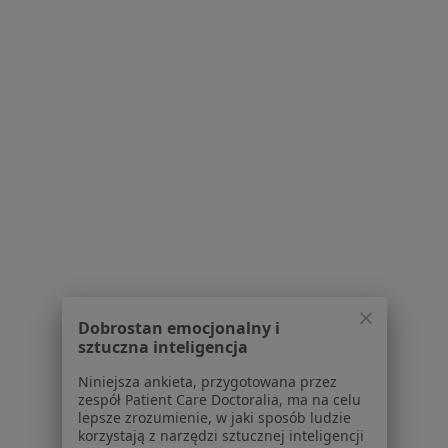
Konsultacja psychologiczna dzieci
200 zł
Specjalista nie oferuje umawiania online pod tym adresem.
Poproś o wizytę
1
2
3
4
5
Powiązane wyszukiwania
Usługi w Gdańsku
Konsultacja psychologiczna w Gdańsku
Dobrostan emocjonalny i
Psychoterapia indywidualna w Gdańsku
sztuczna inteligencja
Psychoterapia w Gdańsku
Niniejsza ankieta, przygotowana przez
zespół Patient Care Doctoralia, ma na celu
Konsultacja psychoterapeutyczna w Gdańsku
lepsze zrozumienie, w jaki sposób ludzie
korzystają z narzędzi sztucznej inteligencji
Konsultacja psychologiczna (pierwsza wizyta) w