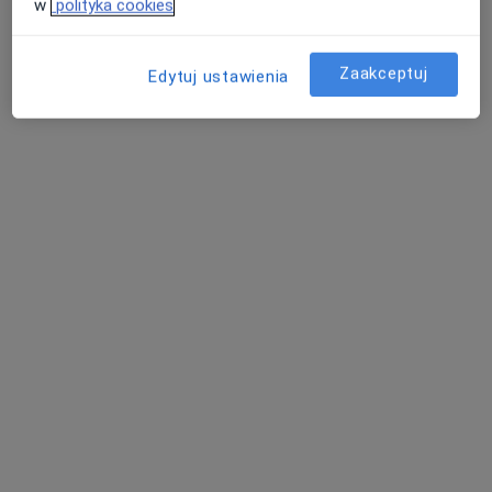
w
polityka cookies
Specjalista nie oferuje umawiania online pod tym adresem.
Poproś o wizytę
Zaakceptuj
Edytuj ustawienia
Bezpieczne płatności
mgr Aleksandra Koczara
·
Więcej
Psycholog
8 opinii
Adres
Online