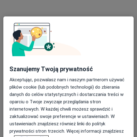
Bezpieczne płatności
Szanujemy Twoją prywatność
mgr Tatiana Chmielewska
·
Więcej
Psycholog, Psycholog dziecięcy
Akceptując, pozwalasz nam i naszym partnerom używać
21 opinii
plików cookie (lub podobnych technologii) do zbierania
danych do celów statystycznych i dostarczania treści w
Adres 1
Adres 2
Online
oparciu o Twoje zwyczaje przeglądania stron
internetowych. W każdej chwili możesz sprawdzić i
Konstantego Bergiela 4/10, Gdańsk
•
Mapa
zaktualizować swoje preferencje w ustawieniach. W
Centrum Psychologiczne Sztuka Harmonii
ustawieniach znajdziesz również linki do polityk
prywatności stron trzecich. Więcej informacji znajdziesz
Konsultacja psychologiczna dzieci
190 zł