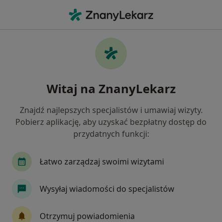
Me
Konsultacja Psychologiczna Dzieci • Gdańsk, pomorskie
Filtry
• 1
Ubezpieczenie
Map
Konsultacja psychologiczna dzieci specjaliści
Witaj na ZnanyLekarz
w Gdańsku
Jak działają wyniki wyszukiwania
Znajdź najlepszych specjalistów i umawiaj wizyty.
Pobierz aplikację, aby uzyskać bezpłatny dostęp do
przydatnych funkcji:
Jakiego specjalisty szukasz?
Psycholog
Psycholog dziecięcy
Psychoter
Łatwo zarządzaj swoimi wizytami
Wysyłaj wiadomości do specjalistów
Otrzymuj powiadomienia