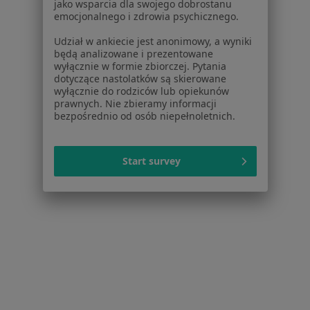
jako wsparcia dla swojego dobrostanu
Gdańsku
emocjonalnego i zdrowia psychicznego.
Więcej (15)
Udział w ankiecie jest anonimowy, a wyniki
Więcej w kategorii: Usługi w Gdańsku
będą analizowane i prezentowane
wyłącznie w formie zbiorczej. Pytania
Popularne specjalizacje
dotyczące nastolatków są skierowane
wyłącznie do rodziców lub opiekunów
Psycholodzy w Gdańsku
prawnych. Nie zbieramy informacji
bezpośrednio od osób niepełnoletnich.
Stomatolodzy w Gdańsku
Interniści w Gdańsku
Start survey
Psychoterapeuci w Gdańsku
Fizjoterapeuci w Gdańsku
Więcej (15)
Więcej w kategorii: Popularne specjalizacje
Strona Główna
Usługi I Zabiegi
Konsultacja Psychologiczna Dzieci
Gdańsk
Zmień miasto
Zmień mias