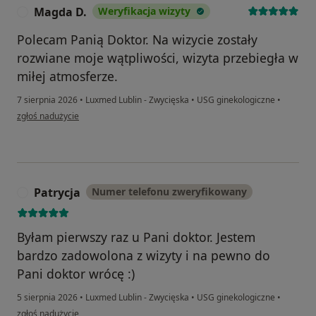
Magda D.
Weryfikacja wizyty
M
Polecam Panią Doktor. Na wizycie zostały
rozwiane moje wątpliwości, wizyta przebiegła w
miłej atmosferze.
7 sierpnia 2026
•
Luxmed Lublin - Zwycięska
•
USG ginekologiczne
•
w opinii użytkownika Magda D.
zgłoś nadużycie
Patrycja
Numer telefonu zweryfikowany
P
Byłam pierwszy raz u Pani doktor. Jestem
bardzo zadowolona z wizyty i na pewno do
Pani doktor wrócę :)
5 sierpnia 2026
•
Luxmed Lublin - Zwycięska
•
USG ginekologiczne
•
w opinii użytkownika Patrycja
zgłoś nadużycie