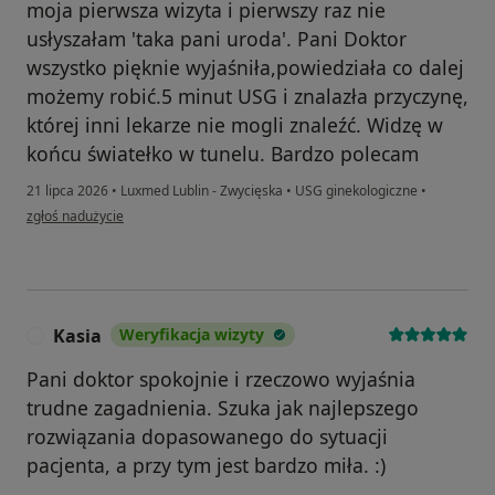
moja pierwsza wizyta i pierwszy raz nie
usłyszałam 'taka pani uroda'. Pani Doktor
wszystko pięknie wyjaśniła,powiedziała co dalej
możemy robić.5 minut USG i znalazła przyczynę,
której inni lekarze nie mogli znaleźć. Widzę w
końcu światełko w tunelu. Bardzo polecam
21 lipca 2026
•
Luxmed Lublin - Zwycięska
•
USG ginekologiczne
•
w opinii użytkownika DS
zgłoś nadużycie
Kasia
Weryfikacja wizyty
K
Pani doktor spokojnie i rzeczowo wyjaśnia
trudne zagadnienia. Szuka jak najlepszego
rozwiązania dopasowanego do sytuacji
pacjenta, a przy tym jest bardzo miła. :)