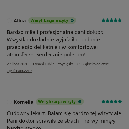
Alina
Weryfikacja wizyty
A
Bardzo miła i profesjonalna pani doktor.
Wszystko dokładnie wyjaśniła, badanie
przebiegło delikatnie i w komfortowej
atmosferze. Serdecznie polecam!
27 lipca 2026
•
Luxmed Lublin - Zwycięska
•
USG ginekologiczne
•
w opinii użytkownika Alina
zgłoś nadużycie
Kornelia
Weryfikacja wizyty
K
Cudowny lekarz. Bałam się bardzo tej wizyty ale
Pani doktor sprawiła że strach i nerwy minęły
bardzo szybko.