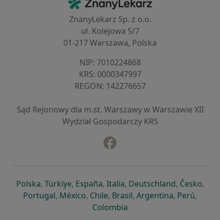
ZnanyLekarz - Strona główna
ZnanyLekarz Sp. z o.o.
ul. Kolejowa 5/7
01-217 Warszawa, Polska
NIP: ⁠7010224868
KRS: ⁠0000347997
REGON: ⁠142276657
Sąd Rejonowy dla m.st. Warszawy w Warszawie XII
Wydział Gospodarczy KRS
Facebook
otwiera się w nowej karcie
otwiera się w nowej karcie
otwiera się w nowej karcie
otwiera się w nowej karcie
otwiera się w nowej karci
otwiera się
otwi
Polska
,
Türkiye
,
España
,
Italia
,
Deutschland
,
Česko
,
otwiera się w nowej karcie
otwiera się w nowej karcie
otwiera się w nowej karcie
otwiera się w nowej kar
otwiera się 
otwier
Portugal
,
México
,
Chile
,
Brasil
,
Argentina
,
Perú
,
otwiera się w nowej karc
Colombia