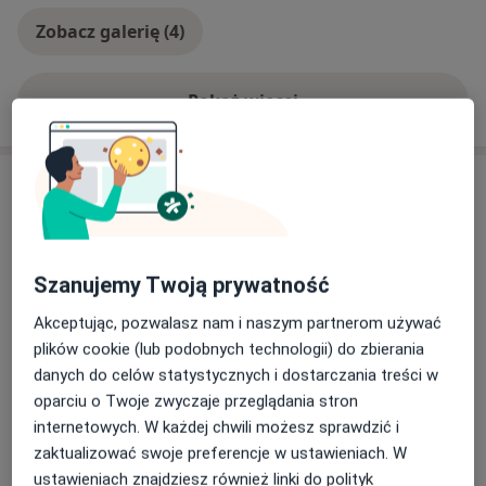
bólu w miednicy mniejszej.
Zobacz galerię (4)
Pokaż więcej
o doświadczeniu
Aktualności
lek. Agnieszka Puchalska (Kosiecz)
Orkana 7, 20-504 Lublin
Centrum Medyczne LUXMED to prywatna opieka
Szanujemy Twoją prywatność
medyczna dla całej rodziny, nowoczesne
Akceptując, pozwalasz nam i naszym partnerom używać
przychodnie CM Luxmed i punkty pobrań,
plików cookie (lub podobnych technologii) do zbierania
poradnie specjalistyczne, stomatologia,
danych do celów statystycznych i dostarczania treści w
rehabilitacja, RTG, pracownia rezonansu
oparciu o Twoje zwyczaje przeglądania stron
magnetycznego i tomografii komputerowej,
Dowiedz się więcej
internetowych. W każdej chwili możesz sprawdzić i
zabiegi z zakresu kosmetologii i medycyny
07/07/2026
zaktualizować swoje preferencje w ustawieniach. W
estetycznej.
ustawieniach znajdziesz również linki do polityk