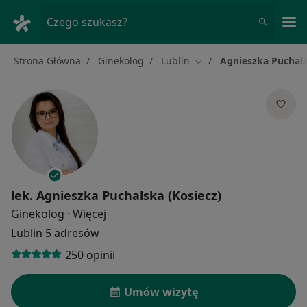
Me
Czego szukasz?
Strona Główna
Ginekolog
Lublin
Agnieszka Puchals
Zmień miasto
lek.
Agnieszka Puchalska (Kosiecz)
O specjalizacjach
Ginekolog
·
Więcej
Lublin
5 adresów
250 opinii
Umów wizytę