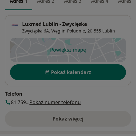
Adres 1
Adres 2
Adres 3
Adres 4
Adres 5
Luxmed Lublin - Zwycięska
Zwycięska 6A,
Węglin-Południe
, 20-555
Lublin
Powiększ mapę
otwiera się w nowej karcie
Dostępność
Pokaż kalendarz
Telefon
81 759...
Pokaż numer telefonu
Pokaż więcej
o adresie