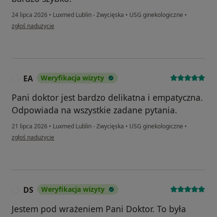
24 lipca 2026
•
Luxmed Lublin - Zwycięska
•
USG ginekologiczne
•
w opinii użytkownika Kornelia
zgłoś nadużycie
EA
Weryfikacja wizyty
E
Pani doktor jest bardzo delikatna i empatyczna.
Odpowiada na wszystkie zadane pytania.
21 lipca 2026
•
Luxmed Lublin - Zwycięska
•
USG ginekologiczne
•
w opinii użytkownika EA
zgłoś nadużycie
DS
Weryfikacja wizyty
D
Jestem pod wrażeniem Pani Doktor. To była