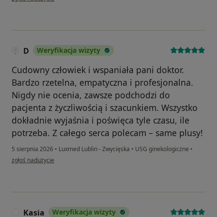
D
Weryfikacja wizyty
Cudowny człowiek i wspaniała pani doktor.
Bardzo rzetelna, empatyczna i profesjonalna.
Nigdy nie ocenia, zawsze podchodzi do
pacjenta z życzliwością i szacunkiem. Wszystko
dokładnie wyjaśnia i poświęca tyle czasu, ile
potrzeba. Z całego serca polecam – same plusy!
5 sierpnia 2026
•
Luxmed Lublin - Zwycięska
•
USG ginekologiczne
•
w opinii użytkownika D
zgłoś nadużycie
Kasia
Weryfikacja wizyty
K