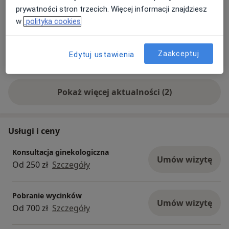
prywatności stron trzecich. Więcej informacji znajdziesz
w
polityka cookies
Zaakceptuj
Edytuj ustawienia
Pokaż więcej aktualności (2)
Usługi i ceny
Konsultacja ginekologiczna
Umów wizytę
Od 250 zł
Szczegóły
Pobranie wycinków
Umów wizytę
Od 700 zł
Szczegóły