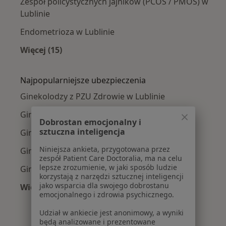
Zespół policystycznych jajników (PCOS / PMOS) w
Lublinie
Endometrioza w Lublinie
Więcej (15)
Więcej w kategorii: Najczęście leczone chorob
Najpopularniejsze ubezpieczenia
Ginekolodzy z PZU Zdrowie w Lublinie
Ginekolodzy z POLMED w Lublinie
Dobrostan emocjonalny i
sztuczna inteligencja
Ginekolodzy z Medicover w Lublinie
Niniejsza ankieta, przygotowana przez
Ginekolodzy z Enel-med w Lublinie
zespół Patient Care Doctoralia, ma na celu
lepsze zrozumienie, w jaki sposób ludzie
Ginekolodzy z Compensa w Lublinie
korzystają z narzędzi sztucznej inteligencji
jako wsparcia dla swojego dobrostanu
Więcej (5)
emocjonalnego i zdrowia psychicznego.
Więcej w kategorii: Najpopularniejsze ubezpie
Udział w ankiecie jest anonimowy, a wyniki
będą analizowane i prezentowane