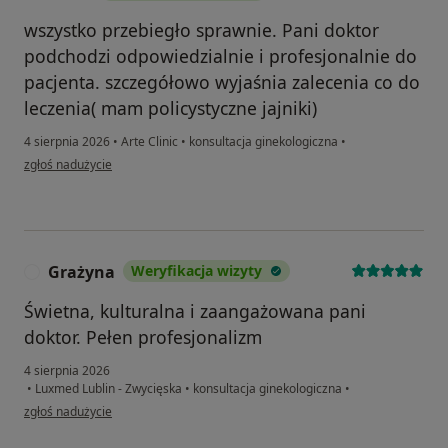
wszystko przebiegło sprawnie. Pani doktor
podchodzi odpowiedzialnie i profesjonalnie do
pacjenta. szczegółowo wyjaśnia zalecenia co do
leczenia( mam policystyczne jajniki)
4 sierpnia 2026
•
Arte Clinic
•
konsultacja ginekologiczna
•
w opinii użytkownika Kasia
zgłoś nadużycie
Grażyna
Weryfikacja wizyty
G
Świetna, kulturalna i zaangażowana pani
doktor. Pełen profesjonalizm
4 sierpnia 2026
•
Luxmed Lublin - Zwycięska
•
konsultacja ginekologiczna
•
w opinii użytkownika Grażyna
zgłoś nadużycie