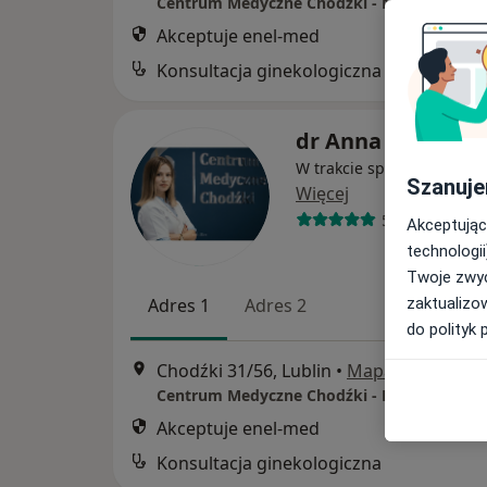
Akceptuje enel-med
Konsultacja ginekologiczna
dr Anna Socha
W trakcie specjalizacji (Gi
Szanuje
Więcej
55 opinii
Akceptując
technologii
Twoje zwyc
zaktualizo
Adres 1
Adres 2
do polityk 
Chodźki 31/56, Lublin
•
Mapa
Akceptuje enel-med
Konsultacja ginekologiczna