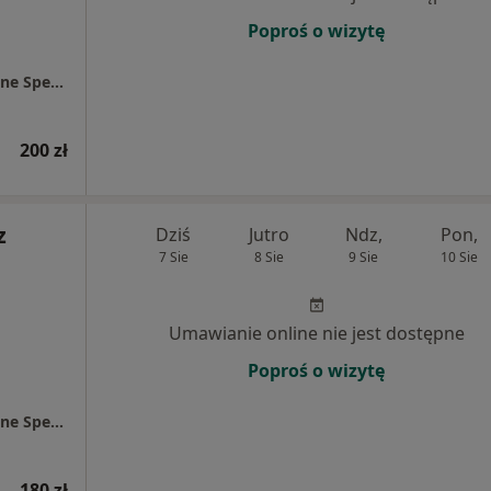
Poproś o wizytę
Centrum Medyczne Chodźki - NOWE Prywatne Specjalistyczne Gabinety Lekarskie
200 zł
z
Dziś
Jutro
Ndz,
Pon,
7 Sie
8 Sie
9 Sie
10 Sie
Umawianie online nie jest dostępne
Poproś o wizytę
Centrum Medyczne Chodźki - NOWE Prywatne Specjalistyczne Gabinety Lekarskie
180 zł