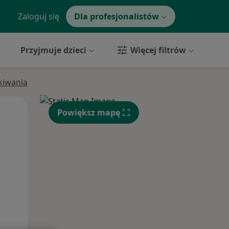
Zaloguj się
Dla profesjonalistów
Przyjmuje dzieci
Więcej filtrów
ukiwania
Wt,
Śr,
Czw,
Powiększ mapę
11 Sie
12 Sie
13 Sie