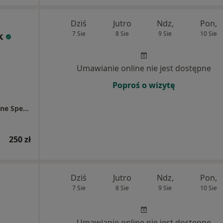
Dziś
Jutro
Ndz,
Pon,
k
7 Sie
8 Sie
9 Sie
10 Sie
Umawianie online nie jest dostępne
Poproś o wizytę
Centrum Medyczne Chodźki - NOWE Prywatne Specjalistyczne Gabinety Lekarskie
250 zł
Dziś
Jutro
Ndz,
Pon,
7 Sie
8 Sie
9 Sie
10 Sie
Umawianie online nie jest dostępne