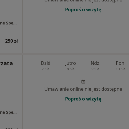
Poproś o wizytę
Centrum Medyczne Chodźki - NOWE Prywatne Specjalistyczne Gabinety Lekarskie
250 zł
rzata
Dziś
Jutro
Ndz,
Pon,
7 Sie
8 Sie
9 Sie
10 Sie
Umawianie online nie jest dostępne
Poproś o wizytę
Centrum Medyczne Chodźki - NOWE Prywatne Specjalistyczne Gabinety Lekarskie