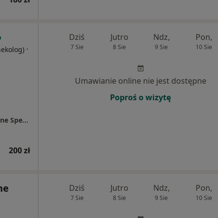
Dziś
Jutro
Ndz,
Pon,
7 Sie
8 Sie
9 Sie
10 Sie
·
nekolog)
Umawianie online nie jest dostępne
Poproś o wizytę
Centrum Medyczne Chodźki - NOWE Prywatne Specjalistyczne Gabinety Lekarskie
200 zł
ne
Dziś
Jutro
Ndz,
Pon,
7 Sie
8 Sie
9 Sie
10 Sie