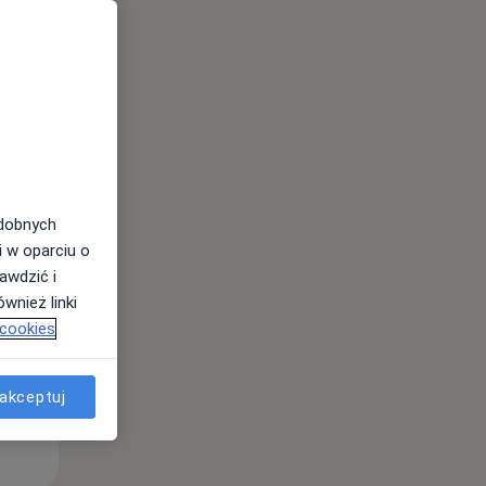
Wt,
Śr,
Czw,
11 Sie
12 Sie
13 Sie
odobnych
i w oparciu o
awdzić i
wnież linki
 cookies
akceptuj