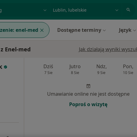
acja, badanie lub nazwisko
miasto lub dzielnica
zenie:
enel-med
Dostępne terminy
Język
 z Enel-med
Jak działają wyniki wysz
k
Dziś
Jutro
Ndz,
Pon,
7 Sie
8 Sie
9 Sie
10 Sie
Umawianie online nie jest dostępne
Poproś o wizytę