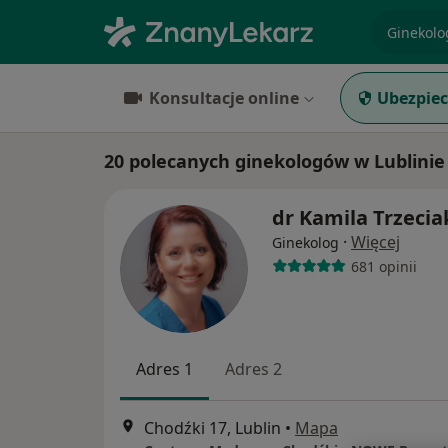
specjaliz
Konsultacje online
Ubezpiec
20 polecanych ginekologów w Lublinie
dr Kamila Trzecia
·
Więcej
Ginekolog
681 opinii
Adres 1
Adres 2
Chodźki 17, Lublin
•
Mapa