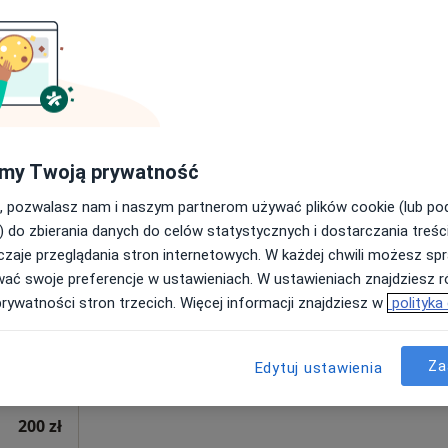
Centrum Medyczne Chodźki - NOWE Prywatne Specjalistyczne Gabinety Lekarskie
300 zł
Dziś
Jutro
Ndz,
Pon,
7 Sie
8 Sie
9 Sie
10 Sie
·
nekolog)
my Twoją prywatność
, pozwalasz nam i naszym partnerom używać plików cookie (lub p
Umawianie online nie jest dostępne
) do zbierania danych do celów statystycznych i dostarczania treśc
Poproś o wizytę
zaje przeglądania stron internetowych. W każdej chwili możesz spr
wać swoje preferencje w ustawieniach. W ustawieniach znajdziesz ró
prywatności stron trzecich. Więcej informacji znajdziesz w
polityka
Centrum Medyczne Chodźki - NOWE Prywatne Specjalistyczne Gabinety Lekarskie
Za
Edytuj ustawienia
200 zł