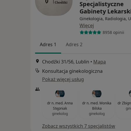
Specjalistyczne
Gabinety Lekarsk
Ginekologia, Radiologia, U
Więcej
8958 opinii
Adres 1
Adres 2
Chodźki 31/56, Lublin
•
Mapa
Konsultacja ginekologiczna
Pokaż więcej usług
dr n. med. Anna
dr n. med. Monika
dr Zbig
Stępniak
Bilska
gin
ginekolog
ginekolog
Zobacz wszystkich 7 specjalistów