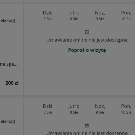
Dziś
Jutro
Ndz,
Pon,
7 Sie
8 Sie
9 Sie
10 Sie
·
nekolog)
Umawianie online nie jest dostępne
Poproś o wizytę
Centrum Medyczne Chodźki - NOWE Prywatne Specjalistyczne Gabinety Lekarskie
200 zł
Dziś
Jutro
Ndz,
Pon,
7 Sie
8 Sie
9 Sie
10 Sie
·
nekolog)
Umawianie online nie jest dostępne