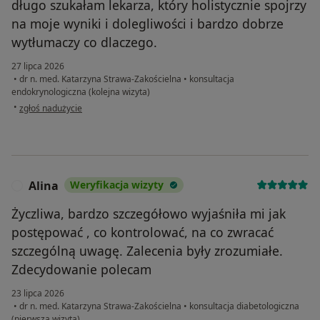
długo szukałam lekarza, który holistycznie spojrzy
na moje wyniki i dolegliwości i bardzo dobrze
wytłumaczy co dlaczego.
27 lipca 2026
•
dr n. med. Katarzyna Strawa-Zakościelna
•
konsultacja
endokrynologiczna (kolejna wizyta)
w opinii użytkownika Agnieszka Kołodyńska
•
zgłoś nadużycie
Alina
Weryfikacja wizyty
A
Życzliwa, bardzo szczegółowo wyjaśniła mi jak
postępować , co kontrolować, na co zwracać
szczególną uwagę. Zalecenia były zrozumiałe.
Zdecydowanie polecam
23 lipca 2026
•
dr n. med. Katarzyna Strawa-Zakościelna
•
konsultacja diabetologiczna
(pierwsza wizyta)