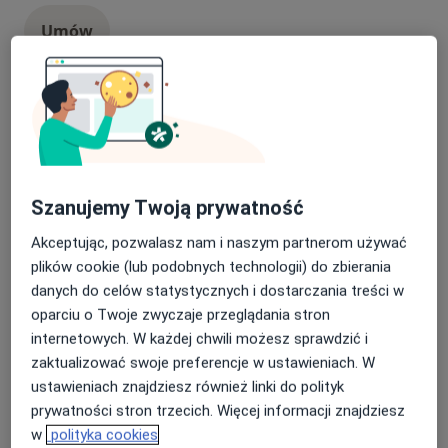
Umów
Konsultacja ginekologiczna
konsultacja ginekologiczna
Od 250 zł
Szczegóły
Umów
Szanujemy Twoją prywatność
Akceptując, pozwalasz nam i naszym partnerom używać
Kriochirurgia
plików cookie (lub podobnych technologii) do zbierania
kriochirurgia
600 zł
Szczegóły
danych do celów statystycznych i dostarczania treści w
oparciu o Twoje zwyczaje przeglądania stron
Umów
internetowych. W każdej chwili możesz sprawdzić i
zaktualizować swoje preferencje w ustawieniach. W
+ 18 usług
ustawieniach znajdziesz również linki do polityk
prywatności stron trzecich. Więcej informacji znajdziesz
w
polityka cookies