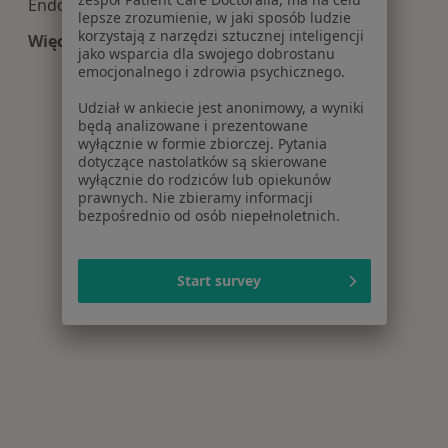
Endometrioza w Lublinie
lepsze zrozumienie, w jaki sposób ludzie
korzystają z narzędzi sztucznej inteligencji
Więcej (15)
jako wsparcia dla swojego dobrostanu
Więcej w kategorii: Najczęście leczone choroby
emocjonalnego i zdrowia psychicznego.
Udział w ankiecie jest anonimowy, a wyniki
będą analizowane i prezentowane
wyłącznie w formie zbiorczej. Pytania
dotyczące nastolatków są skierowane
wyłącznie do rodziców lub opiekunów
prawnych. Nie zbieramy informacji
bezpośrednio od osób niepełnoletnich.
Start survey