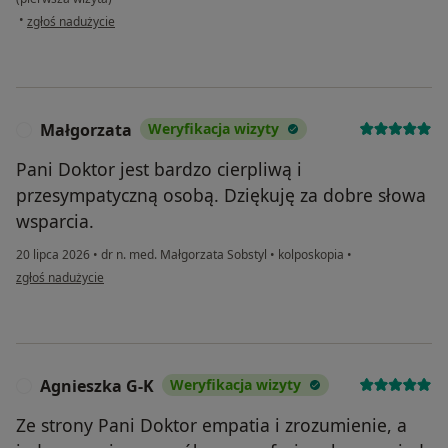
w opinii użytkownika Alina
•
zgłoś nadużycie
Małgorzata
Weryfikacja wizyty
M
Pani Doktor jest bardzo cierpliwą i
przesympatyczną osobą. Dziękuję za dobre słowa
wsparcia.
20 lipca 2026
•
dr n. med. Małgorzata Sobstyl
•
kolposkopia
•
w opinii użytkownika Małgorzata
zgłoś nadużycie
Agnieszka G-K
Weryfikacja wizyty
A
Ze strony Pani Doktor empatia i zrozumienie, a