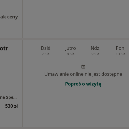
rak ceny
otr
Dziś
Jutro
Ndz,
Pon,
7 Sie
8 Sie
9 Sie
10 Sie
Umawianie online nie jest dostępne
Poproś o wizytę
Centrum Medyczne Chodźki - NOWE Prywatne Specjalistyczne Gabinety Lekarskie
530 zł