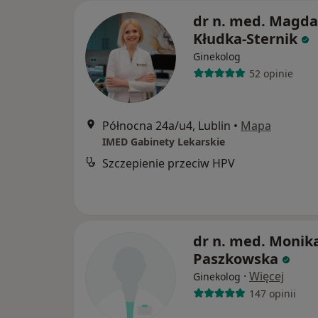
dr n. med. Magda
Kłudka-Sternik
Ginekolog
52 opinie
Północna 24a/u4, Lublin
•
Mapa
IMED Gabinety Lekarskie
Szczepienie przeciw HPV
dr n. med. Monik
Paszkowska
·
Więcej
Ginekolog
147 opinii