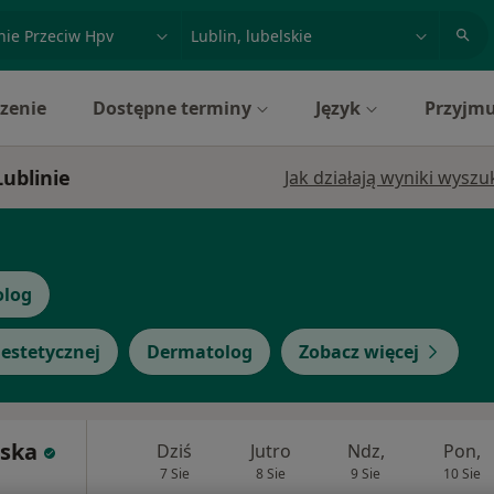
acja, badanie lub nazwisko
miasto lub dzielnica
zenie
Dostępne terminy
Język
Przyjmu
Lublinie
Jak działają wyniki wysz
olog
estetycznej
Dermatolog
Zobacz więcej
eska
Dziś
Jutro
Ndz,
Pon,
7 Sie
8 Sie
9 Sie
10 Sie