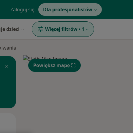
Zaloguj się
Dla profesjonalistów
je dzieci
Więcej filtrów
•
1
ukiwania
Powiększ mapę
Wt,
Śr,
Czw,
11 Sie
12 Sie
13 Sie