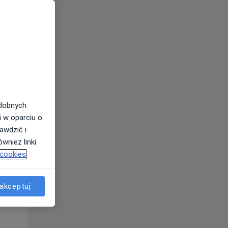
odobnych
i w oparciu o
awdzić i
Wt,
Śr,
Czw,
wnież linki
11 Sie
12 Sie
13 Sie
 cookies
akceptuj