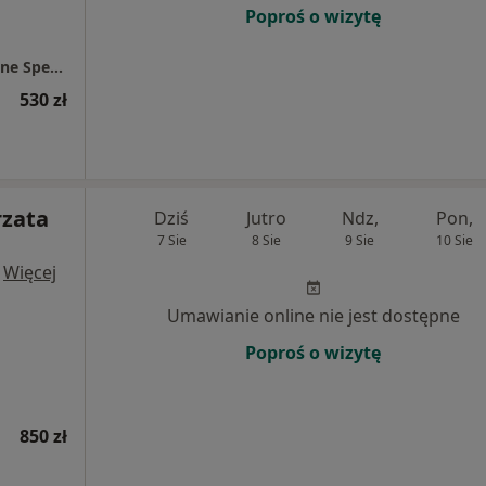
Poproś o wizytę
Centrum Medyczne Chodźki - NOWE Prywatne Specjalistyczne Gabinety Lekarskie
530 zł
rzata
Dziś
Jutro
Ndz,
Pon,
7 Sie
8 Sie
9 Sie
10 Sie
·
Więcej
Umawianie online nie jest dostępne
Poproś o wizytę
850 zł