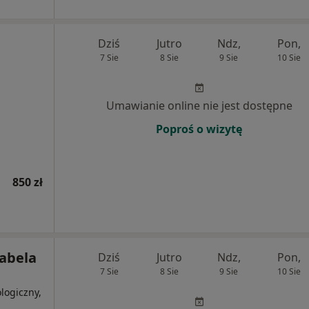
Dziś
Jutro
Ndz,
Pon,
7 Sie
8 Sie
9 Sie
10 Sie
Umawianie online nie jest dostępne
Poproś o wizytę
850 zł
zabela
Dziś
Jutro
Ndz,
Pon,
7 Sie
8 Sie
9 Sie
10 Sie
logiczny,