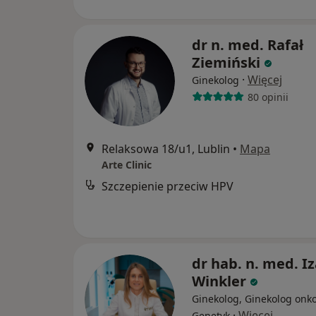
dr n. med. Rafał
Ziemiński
·
Więcej
Ginekolog
80 opinii
Relaksowa 18/u1, Lublin
•
Mapa
Arte Clinic
Szczepienie przeciw HPV
dr hab. n. med. I
Winkler
Ginekolog, Ginekolog onko
·
Więcej
Genetyk