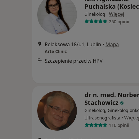
Puchalska (Kosiec
·
Więcej
Ginekolog
250 opinii
Relaksowa 18/u1, Lublin
•
Mapa
Arte Clinic
Szczepienie przeciw HPV
dr n. med. Norbe
Stachowicz
Ginekolog, Ginekolog onko
·
Więce
Ultrasonografista
116 opinii