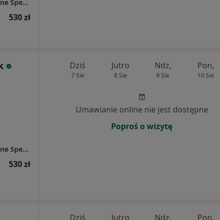
Centrum Medyczne Chodźki - NOWE Prywatne Specjalistyczne Gabinety Lekarskie
530 zł
k
Dziś
Jutro
Ndz,
Pon,
7 Sie
8 Sie
9 Sie
10 Sie
Umawianie online nie jest dostępne
Poproś o wizytę
Centrum Medyczne Chodźki - NOWE Prywatne Specjalistyczne Gabinety Lekarskie
530 zł
Dziś
Jutro
Ndz,
Pon,