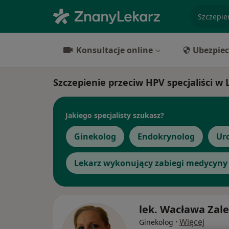
specjaliz
Konsultacje online
Ubezpiec
Szczepienie przeciw HPV specjaliści w 
Jakiego specjalisty szukasz?
Ginekolog
Endokrynolog
Ur
Lekarz wykonujący zabiegi medycyny 
lek. Wacława Zal
·
Więcej
Ginekolog