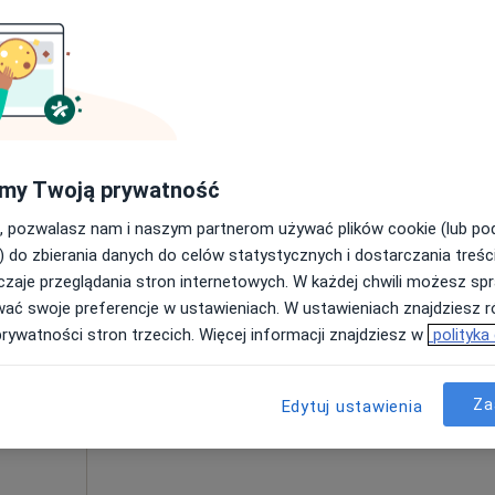
Umawianie online nie jest dostępne
Poproś o wizytę
580 zł
my Twoją prywatność
, pozwalasz nam i naszym partnerom używać plików cookie (lub p
) do zbierania danych do celów statystycznych i dostarczania treśc
zaje przeglądania stron internetowych. W każdej chwili możesz spr
Dziś
Jutro
Ndz,
Pon,
wać swoje preferencje w ustawieniach. W ustawieniach znajdziesz ró
7 Sie
8 Sie
9 Sie
10 Sie
prywatności stron trzecich. Więcej informacji znajdziesz w
polityka
jący
·
znej
Umawianie online nie jest dostępne
Za
Edytuj ustawienia
Poproś o wizytę