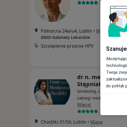
263 opinie
Północna 24a/u4, Lublin
•
Mapa
IMED Gabinety Lekarskie
Szczepienie przeciw HPV
Szanuje
Akceptując
technologii
Twoje zwyc
dr n. med. Anna
zaktualizo
Stępniak
do polityk 
Ginekolog, Lekarz wykonu
zabiegi medycyny estetyc
Więcej
284 opinie
Chodźki 31/56, Lublin
•
Mapa