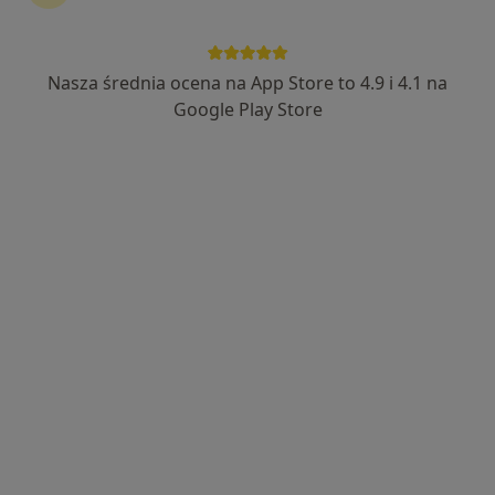
Nasza średnia ocena na App Store to 4.9 i 4.1 na
dr n. med. Dariusz Swatowski
Google Play Store
·
Więcej
Ginekolog
453 opinie
Adres 1
Adres 2
Koncertowa 4d, Lublin
•
Mapa
Luxmed Lublin - Koncertowa
USG ginekologiczne
220 zł
Specjalista nie oferuje umawiania online pod tym adresem.
Poproś o wizytę