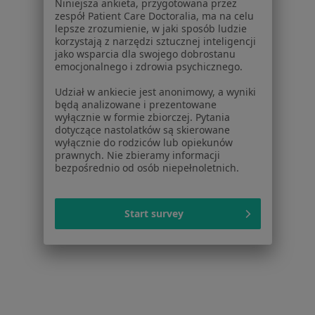
Niniejsza ankieta, przygotowana przez
Cytologia w Lublinie
zespół Patient Care Doctoralia, ma na celu
lepsze zrozumienie, w jaki sposób ludzie
Więcej (15)
korzystają z narzędzi sztucznej inteligencji
Więcej w kategorii: Usługi w Lublinie
jako wsparcia dla swojego dobrostanu
emocjonalnego i zdrowia psychicznego.
Popularne specjalizacje
Udział w ankiecie jest anonimowy, a wyniki
Psycholodzy w Lublinie
będą analizowane i prezentowane
wyłącznie w formie zbiorczej. Pytania
Stomatolodzy w Lublinie
dotyczące nastolatków są skierowane
wyłącznie do rodziców lub opiekunów
Ginekolodzy w Lublinie
prawnych. Nie zbieramy informacji
bezpośrednio od osób niepełnoletnich.
Interniści w Lublinie
Chirurdzy w Lublinie
Start survey
Więcej (15)
Więcej w kategorii: Popularne specjalizacje
Strona Główna
Usługi I Zabiegi
Usg Ginekologiczne
Zmień
Lublin
Zmień miasto