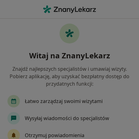
Me
Usg Ginekologiczne • Lublin, lubelskie
Filtry
• 1
Ubezpieczenie
Map
USG ginekologiczne specjaliści w Lublinie
Witaj na ZnanyLekarz
Jak działają wyniki wyszukiwania
Znajdź najlepszych specjalistów i umawiaj wizyty.
Pobierz aplikację, aby uzyskać bezpłatny dostęp do
Jaką wizytę chcesz umówić?
przydatnych funkcji:
USG ginekologiczne
Konsultacja ginekologicz
Łatwo zarządzaj swoimi wizytami
Wysyłaj wiadomości do specjalistów
Otrzymuj powiadomienia