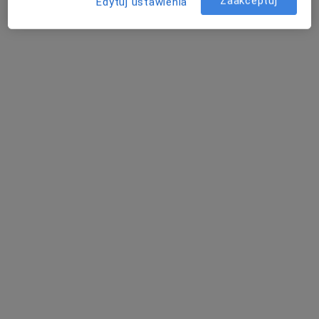
Zaakceptuj
Edytuj ustawienia
Poproś o wizytę
lek. Agnieszka Puchalska (Kosiecz)
·
Więcej
Ginekolog
250 opinii
Adres 1
Adres 2
Zwycięska 6A, Lublin
•
Mapa
Luxmed Lublin - Zwycięska
USG ginekologiczne
230 zł