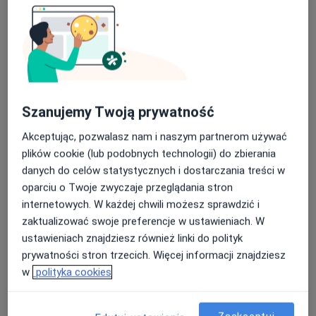
Szanujemy Twoją prywatność
Akceptując, pozwalasz nam i naszym partnerom używać
Bezpieczne płatności
plików cookie (lub podobnych technologii) do zbierania
dr n. med. Józef Kotarski
danych do celów statystycznych i dostarczania treści w
oparciu o Twoje zwyczaje przeglądania stron
·
Więcej
Ginekolog
internetowych. W każdej chwili możesz sprawdzić i
490 opinii
zaktualizować swoje preferencje w ustawieniach. W
Północna 20/III, Lublin
•
Mapa
ustawieniach znajdziesz również linki do polityk
Specjalistyczny Gabinet Ginekologiczno-Położniczy dr n. med. Józef Kotarski
prywatności stron trzecich. Więcej informacji znajdziesz
USG ginekologiczne
250 zł
w
polityka cookies
Specjalista nie oferuje umawiania online pod tym adresem.