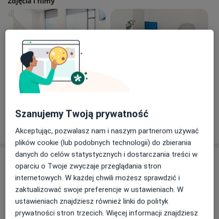
Zdjęcia i filmy
Zobacz galerię (13)
Szanujemy Twoją prywatność
Pokaż więcej
o doświadczeniu
Akceptując, pozwalasz nam i naszym partnerom używać
plików cookie (lub podobnych technologii) do zbierania
danych do celów statystycznych i dostarczania treści w
Usługi i ceny
oparciu o Twoje zwyczaje przeglądania stron
internetowych. W każdej chwili możesz sprawdzić i
Konsultacja ginekologiczna
Umów wizytę
zaktualizować swoje preferencje w ustawieniach. W
Od 250 zł
Szczegóły
ustawieniach znajdziesz również linki do polityk
prywatności stron trzecich. Więcej informacji znajdziesz