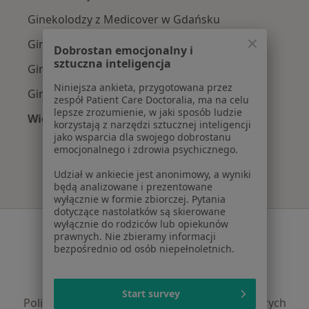
Ginekolodzy z Medicover w Gdańsku
Ginekolodzy z Allianz w Gdańsku
Dobrostan emocjonalny i
sztuczna inteligencja
Ginekolodzy z POLMED w Gdańsku
Niniejsza ankieta, przygotowana przez
Ginekolodzy z NFZ w Gdańsku
zespół Patient Care Doctoralia, ma na celu
lepsze zrozumienie, w jaki sposób ludzie
Więcej (5)
korzystają z narzędzi sztucznej inteligencji
Więcej w kategorii: Najpopularniejsze ubezpie
jako wsparcia dla swojego dobrostanu
emocjonalnego i zdrowia psychicznego.
Udział w ankiecie jest anonimowy, a wyniki
będą analizowane i prezentowane
wyłącznie w formie zbiorczej. Pytania
dotyczące nastolatków są skierowane
wyłącznie do rodziców lub opiekunów
Serwis
prawnych. Nie zbieramy informacji
bezpośrednio od osób niepełnoletnich.
Regulamin
Polityka prywatności pacjentów
Polityka prywatności profesjonalistów
Start survey
Polityka prywatności dla profesjonalistów, których