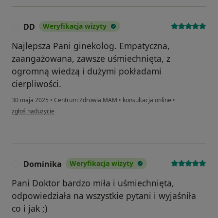
DD
Weryfikacja wizyty
D
Najlepsza Pani ginekolog. Empatyczna,
zaangażowana, zawsze uśmiechnięta, z
ogromną wiedzą i dużymi pokładami
cierpliwości.
30 maja 2025
•
Centrum Zdrowia MAM
•
konsultacja online
•
w opinii użytkownika DD
zgłoś nadużycie
Dominika
Weryfikacja wizyty
D
Pani Doktor bardzo miła i uśmiechnięta,
odpowiedziała na wszystkie pytani i wyjaśniła
co i jak ;)