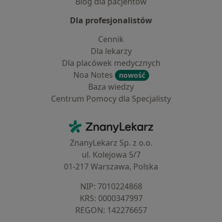
Blog dla pacjentów
Dla profesjonalistów
Cennik
Dla lekarzy
Dla placówek medycznych
Noa Notes
nowość
Baza wiedzy
Centrum Pomocy dla Specjalisty
Kontakt
ZnanyLekarz - Strona główna
ZnanyLekarz Sp. z o.o.
ul. Kolejowa 5/7
01-217 Warszawa, Polska
NIP: ⁠7010224868
KRS: ⁠0000347997
REGON: ⁠142276657