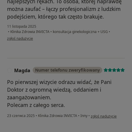
najlepszych rękach. To osoba, której naprawdę
można zaufać – łączy profesjonalizm z ludzkim
podejściem, którego tak często brakuje.
11 listopada 2025
•
Klinika Zdrowia INVICTA
•
konsultacja ginekologiczna + USG
•
w opinii użytkownika KSK
zgłoś nadużycie
Magda
Numer telefonu zweryfikowany
M
Po pierwszej wizycie odrazu widać, że Pani
Doktor z ogromną wiedzą, oddaniem i
zaangażowaniem.
Polecam z całego serca.
w opinii użytkownika Ma
23 czerwca 2025
•
Klinika Zdrowia INVICTA
•
Inny
•
zgłoś nadużycie