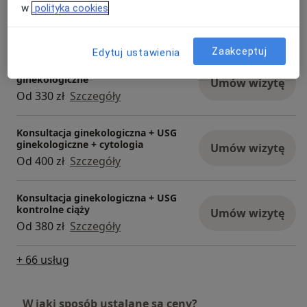
Pakiet cytologia LBC + Chlamydia w
w
polityka cookies
czasie wizyty ginekologicznej
Umów wizytę
Od 330 zł
Szczegóły
Zaakceptuj
Edytuj ustawienia
Konsultacja ginekologiczna + USG
ginekologiczne
Umów wizytę
Od 330 zł
Szczegóły
Konsultacja ginekologiczna + USG
ginekologiczne + cytologia
Umów wizytę
Od 400 zł
Szczegóły
Konsultacja ginekologiczna + USG
kontrolne ciąży
Umów wizytę
Od 380 zł
Szczegóły
+ 66 usług
W jaki sposób ustalane są ceny?