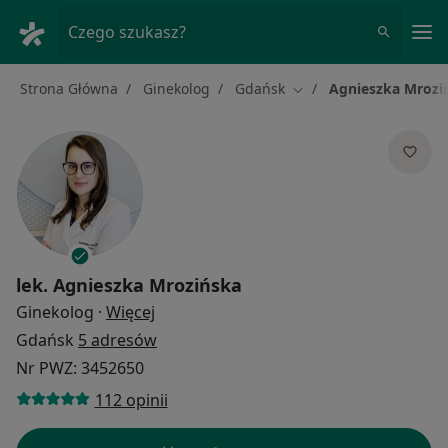
Me
Czego szukasz?
Strona Główna
Ginekolog
Gdańsk
Agnieszka Mrozi
Zmień miasto
lek.
Agnieszka Mrozińska
O specjalizacjach
Ginekolog
·
Więcej
Gdańsk
5 adresów
Nr PWZ: 3452650
112 opinii