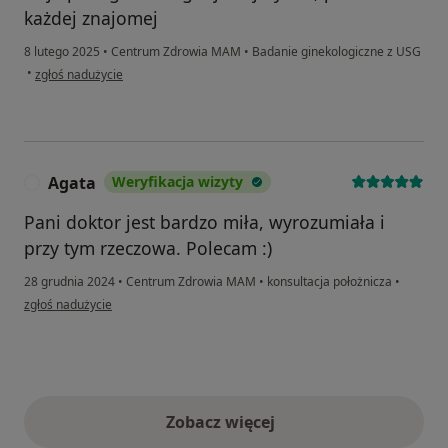
każdej znajomej
8 lutego 2025
•
Centrum Zdrowia MAM
•
Badanie ginekologiczne z USG
w opinii użytkownika Zuzanna
•
zgłoś nadużycie
Agata
Weryfikacja wizyty
A
Pani doktor jest bardzo miła, wyrozumiała i
przy tym rzeczowa. Polecam :)
28 grudnia 2024
•
Centrum Zdrowia MAM
•
konsultacja położnicza
•
w opinii użytkownika Agata
zgłoś nadużycie
Zobacz więcej
opinie powyżej