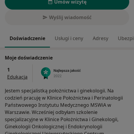
Umów wizytę
Wyślij wiadomość
Doświadczenie
Usługi i ceny
Adresy
Ubezpi
Moje doświadczenie
1
Edukacja
Jestem specjalistką położnictwa i ginekologii. Na
codzień pracuję w Klinice Położnictwa i Perinatologii
Państwowego Instytutu Medycznego MSWiA w
Warszawie. Wcześniej odbyłam szkolenie
specjalizacyjne w Klinice Położnictwa i Ginekologii,
Ginekologii Onkologicznej i Endokrynologii
Ginekologicznej Uniwersyteckiego Centrum