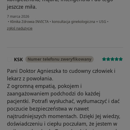
jeszcze miła.
7 marca 2026
•
Klinika Zdrowia INVICTA
•
konsultacja ginekologiczna + USG
•
w opinii użytkownika O. R.
zgłoś nadużycie
KSK
Numer telefonu zweryfikowany
K
Pani Doktor Agnieszka to cudowny człowiek i
lekarz z powołania.
Z ogromną empatią, pokojem i
zaangażowaniem podchodzi do każdej
pacjentki. Potrafi wysłuchać, wytłumaczyć i dać
poczucie bezpieczeństwa w nawet
najtrudniejszych momentach. Dzięki Jej wiedzy,
doświadczeniu i ciepłu poczułam, że jestem w