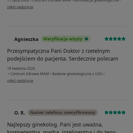
11 lipca 2026
•
Centrum Zdrowia MAM
•
konsultacja ginekologiczna
•
w opinii użytkownika Joanna
zgłoś nadużycie
Agnieszka
Weryfikacja wizyty
A
Przesympatyczna Pani Doktor z rzetelnym
podejściem do pacjenta. Serdecznie polecam
18 kwietnia 2026
•
Centrum Zdrowia MAM
•
Badanie ginekologiczne z USG
•
w opinii użytkownika Agnieszka
zgłoś nadużycie
O. R.
Numer telefonu zweryfikowany
O
Najlepszy ginekolog. Pani jest uważna,
kompetentna, mądra, inteligentna i do tego