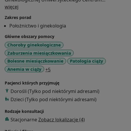
O mnie
Klinicznego w Gdańsku. Studia ukończyłam na
więcej
Gdańskim Uniwersytecie Medycznym, tam też w
Zakres porad
kolejnych latach pracowałam jako nauczyciel
Położnictwo i ginekologia
akademicki. Systematycznie poszerzam swoje
kompetencje podczas licznych specjalistycznych
Główne obszary pomocy
kursów i konferencji. W mojej codziennej pracy z pasją
Choroby ginekologiczne
zajmuję się zdrowiem kobiet, bardzo ważne są dla
Zaburzenia miesiączkowania
mnie atmosfera podczas wizyty i dobry kontakt z
Bolesne miesiączkowanie
Patologia ciąży
Pacjentką.
a11y_sr_more_diseases
Anemia w ciąży
+5
Pacjenci których przyjmuję
Dorośli (Tylko pod niektórymi adresami)
Dzieci (Tylko pod niektórymi adresami)
Rodzaje konsultacji
Stacjonarne
Zobacz lokalizacje (4)