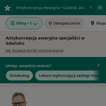
Me
Antykoncepcja Awaryjna • Gdańsk, pomorskie
Filtry
• 1
Ubezpieczenie
Map
Antykoncepcja awaryjna specjaliści w
Gdańsku
Jak działają wyniki wyszukiwania
Jakiego specjalisty szukasz?
Ginekolog
Lekarz wykonujący zabiegi medycyn