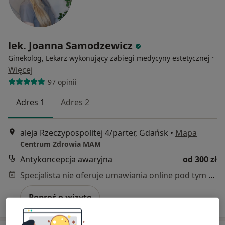
lek. Joanna Samodzewicz
·
Ginekolog, Lekarz wykonujący zabiegi medycyny estetycznej
Więcej
97 opinii
Adres 1
Adres 2
aleja Rzeczypospolitej 4/parter, Gdańsk
•
Mapa
Centrum Zdrowia MAM
Antykoncepcja awaryjna
od 300 zł
Specjalista nie oferuje umawiania online pod tym adresem.
Poproś o wizytę