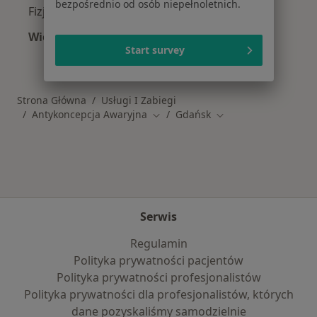
bezpośrednio od osób niepełnoletnich.
Fizjoterapeuci w Gdańsku
Więcej (15)
Start survey
Więcej w kategorii: Popularne specjalizacje
Strona Główna
Usługi I Zabiegi
Antykoncepcja Awaryjna
Gdańsk
Zmień miasto
Zmień miasto
Serwis
Regulamin
Polityka prywatności pacjentów
Polityka prywatności profesjonalistów
Polityka prywatności dla profesjonalistów, których
dane pozyskaliśmy samodzielnie