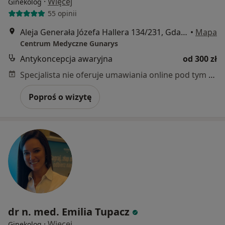
·
Więcej
Ginekolog
55 opinii
Aleja Generała Józefa Hallera 134/231, Gdańsk
•
Mapa
Centrum Medyczne Gunarys
Antykoncepcja awaryjna
od 300 zł
Specjalista nie oferuje umawiania online pod tym adresem.
Poproś o wizytę
dr n. med. Emilia Tupacz
·
Więcej
Ginekolog