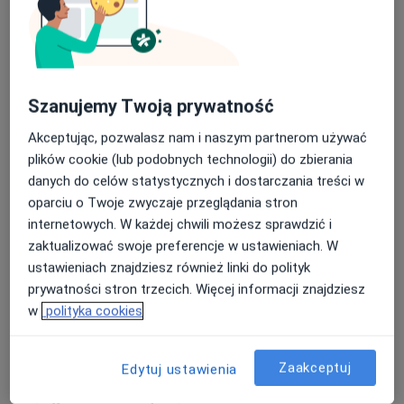
Szanujemy Twoją prywatność
Akceptując, pozwalasz nam i naszym partnerom używać
prof. dr hab. n. med. Krzysztof Łukaszuk
plików cookie (lub podobnych technologii) do zbierania
·
Więcej
Ginekolog, Endokrynolog, Androlog
danych do celów statystycznych i dostarczania treści w
216 opinii
oparciu o Twoje zwyczaje przeglądania stron
internetowych. W każdej chwili możesz sprawdzić i
Adres
Online
zaktualizować swoje preferencje w ustawieniach. W
ustawieniach znajdziesz również linki do polityk
al. Aleja Gen. Józefa Hallera, 134/229, Gdańsk
•
Mapa
prywatności stron trzecich. Więcej informacji znajdziesz
OVUM Specjalistyczny Gabinet diagnostyki ginekologiczno-położniczej
w
polityka cookies
Antykoncepcja awaryjna
od 100 zł
Specjalista nie oferuje umawiania online pod tym adresem.
Zaakceptuj
Edytuj ustawienia