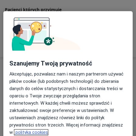
Pacjenci których przyjmuję
Dorośli
Dzieci
Pokaż więcej
o doświadczeniu
Szanujemy Twoją prywatność
Usługi i ceny
Akceptując, pozwalasz nam i naszym partnerom używać
Badania diagnostyczne
plików cookie (lub podobnych technologii) do zbierania
Od 400 zł
Szczegóły
danych do celów statystycznych i dostarczania treści w
oparciu o Twoje zwyczaje przeglądania stron
Konsultacja psychologiczna dla dzieci i młodzieży
internetowych. W każdej chwili możesz sprawdzić i
(kolejna wizyta)
zaktualizować swoje preferencje w ustawieniach. W
180 zł
Szczegóły
ustawieniach znajdziesz również linki do polityk
prywatności stron trzecich. Więcej informacji znajdziesz
Konsultacja psychologiczna dla dzieci i młodzieży
w
polityka cookies