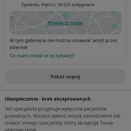
Żywiecka,
Piętro I, 34-325
Łodygowice
Powiększ mapę
otwiera się w nowej karcie
Dostępność
W tym gabinecie nie można umawiać wizyt przez
internet
Co mam zrobić w tej sytuacji?
Pokaż więcej
o adresie
Ubezpieczenia - brak akceptowanych
Ten specjalista przyjmuje wyłącznie pacjentów
prywatnych. Możesz opłacić wizytę samodzielnie lub
znaleźć innego specjalistę, który akceptuje Twoje
ubezpieczenie.