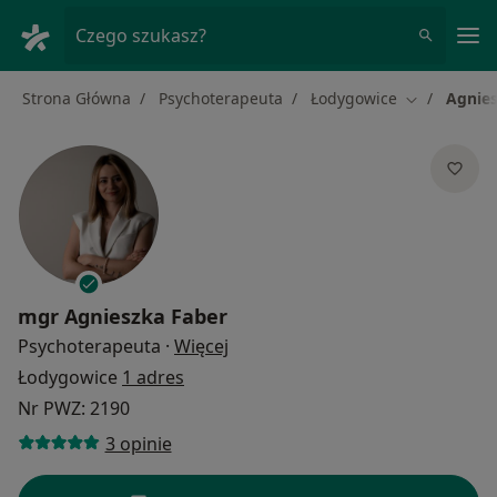
Me
Czego szukasz?
Strona Główna
Psychoterapeuta
Łodygowice
Agnies
Zmień miast
mgr
Agnieszka Faber
O specjalizacjach
Psychoterapeuta
·
Więcej
Łodygowice
1 adres
Nr PWZ: 2190
3 opinie