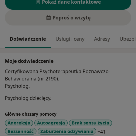
Pokaż dane kontaktowe
Poproś o wizytę
Doświadczenie
Usługi i ceny
Adresy
Ubezpi
Moje doświadczenie
Certyfikowana Psychoterapeutka Poznawczo-
Behawioralna (nr 2190).
Psycholog.
Psycholog dziecięcy.
Główne obszary pomocy
Anoreksja
Autoagresja
Brak sensu życia
a11y_sr_mor
Bezsenność
Zaburzenia odżywiania
+41