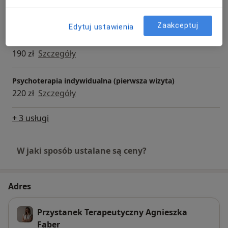
(pierwszorazowa)
200 zł
Szczegóły
Zaakceptuj
Edytuj ustawienia
Psychoterapia indywidualna (kolejna wizyta)
190 zł
Szczegóły
Psychoterapia indywidualna (pierwsza wizyta)
220 zł
Szczegóły
+ 3 usługi
W jaki sposób ustalane są ceny?
Adres
Przystanek Terapeutyczny Agnieszka
Faber