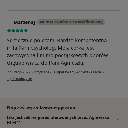
MarzenaJ
Numer telefonu zweryfikowany
M
Serdecznie polecam. Bardzo kompetentna i
miła Pani psycholog. Moja córka jest
zachwycona i mimo początkowych oporów
chętnie wraca do Pani Agnieszki.
22 lutego 2022
•
Przystanek Terapeutyczny Agnieszka Faber
•
•
w opinii użytkownika MarzenaJ
zgłoś nadużycie
Najczęściej zadawane pytania
Jaki jest zakres porad oferowanych przez Agnieszka
Faber?