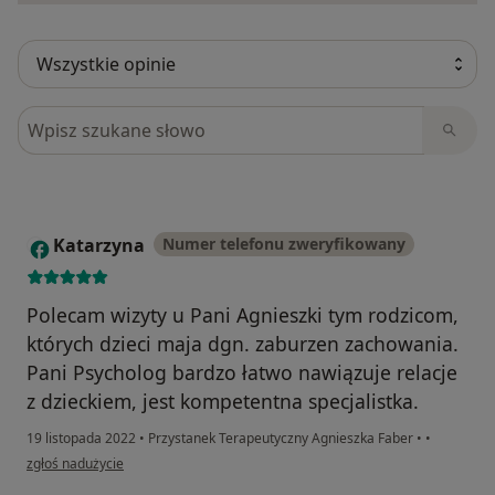
Szukaj w opiniach
Katarzyna
Numer telefonu zweryfikowany
K
Polecam wizyty u Pani Agnieszki tym rodzicom,
których dzieci maja dgn. zaburzen zachowania.
Pani Psycholog bardzo łatwo nawiązuje relacje
z dzieckiem, jest kompetentna specjalistka.
19 listopada 2022
•
Przystanek Terapeutyczny Agnieszka Faber
•
•
w opinii użytkownika Katarzyna
zgłoś nadużycie