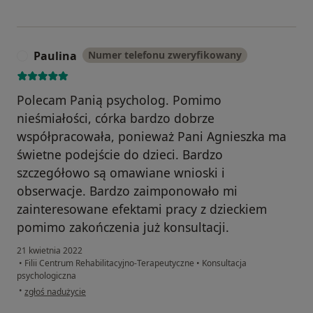
Paulina
Numer telefonu zweryfikowany
P
Polecam Panią psycholog. Pomimo
nieśmiałości, córka bardzo dobrze
współpracowała, ponieważ Pani Agnieszka ma
świetne podejście do dzieci. Bardzo
szczegółowo są omawiane wnioski i
obserwacje. Bardzo zaimponowało mi
zainteresowane efektami pracy z dzieckiem
pomimo zakończenia już konsultacji.
21 kwietnia 2022
•
Filii Centrum Rehabilitacyjno-Terapeutyczne
•
Konsultacja
psychologiczna
w opinii użytkownika Paulina
•
zgłoś nadużycie