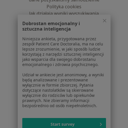
Polityka cookies
Jak działają wyniki wyszukiwania
Dostępność
Dobrostan emocjonalny i
O nas
sztuczna inteligencja
Praca
Rekrutujemy!
Niniejsza ankieta, przygotowana przez
Partnerzy
zespół Patient Care Doctoralia, ma na celu
Centrum prasowe
lepsze zrozumienie, w jaki sposób ludzie
korzystają z narzędzi sztucznej inteligencji
Kontakt
jako wsparcia dla swojego dobrostanu
emocjonalnego i zdrowia psychicznego.
Dla pacjentów
Udział w ankiecie jest anonimowy, a wyniki
Lekarze
będą analizowane i prezentowane
Placówki medyczne
wyłącznie w formie zbiorczej. Pytania
Pytania i odpowiedzi
dotyczące nastolatków są skierowane
wyłącznie do rodziców lub opiekunów
Usługi i zabiegi
prawnych. Nie zbieramy informacji
Choroby
bezpośrednio od osób niepełnoletnich.
Pomoc
Aplikacje mobilne
Blog dla pacjentów
Start survey