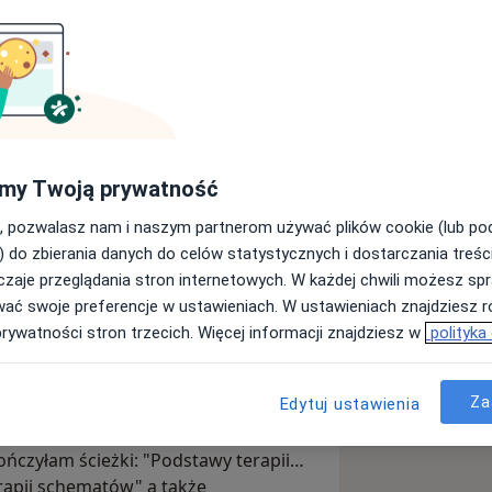
ychologii o specjalności klinicznej na
 m.in. w trakcie praktyk w Szpitalu
horych "Dziekanka" w Gnieźnie.
my Twoją prywatność
solwentka Uniwersytetu Medycznego w
, pozwalasz nam i naszym partnerom używać plików cookie (lub p
pacjentami neurologicznymi na
) do zbierania danych do celów statystycznych i dostarczania treśc
pitalu MSWiA w Poznaniu, a także
zaje przeglądania stron internetowych. W każdej chwili możesz spr
intelektualną w trakcie praktyk oraz
wać swoje preferencje w ustawieniach. W ustawieniach znajdziesz ró
ka. W pracy psychologa czerpię także z
prywatności stron trzecich. Więcej informacji znajdziesz w
polityka
terapii, muzykoterapii oraz innych
cznej diagnozy ADHD oraz ASD
 w najbliższym czasie planuję
Za
Edytuj ustawienia
i w nurcie poznawczo - behawioralnym,
jentami i klientami. Jest to kierunek
kończyłam ścieżki: "Podstawy terapii
apii schematów" a także