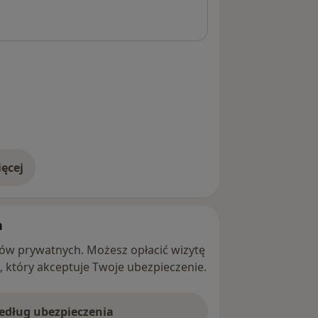
ęcej
adresie
h
ntów prywatnych. Możesz opłacić wizytę
ę, który akceptuje Twoje ubezpieczenie.
według ubezpieczenia