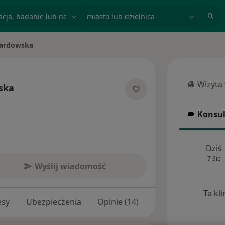
acja, badanie lub nazwisko
miasto lub dzielnica
ardowska
Wizyta
ska
Wizyta w
jalizacjach
Konsul
Konsulta
Dziś
7 Sie
Wyślij wiadomość
Ta kl
esy
Ubezpieczenia
Opinie (14)