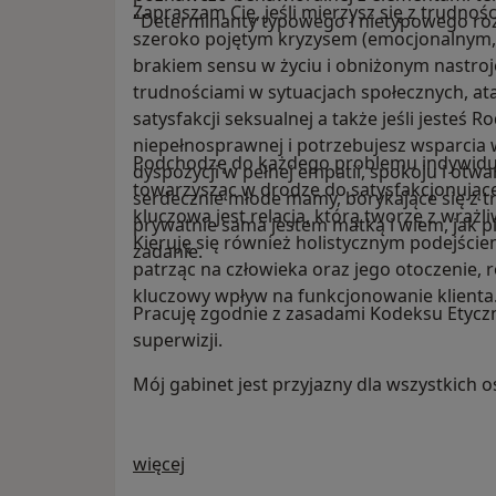
Zapraszam Cię, jeśli mierzysz się z trudno
"Determinanty typowego i nietypowego ro
szeroko pojętym kryzysem (emocjonalnym, 
brakiem sensu w życiu i obniżonym nastro
trudnościami w sytuacjach społecznych, ata
satysfakcji seksualnej a także jeśli jesteś
niepełnosprawnej i potrzebujesz wsparcia w 
Podchodzę do każdego problemu indywidual
dyspozycji w pełnej empatii, spokoju i otw
towarzysząc w drodze do satysfakcjonując
serdecznie młode mamy, borykające się z tr
kluczowa jest relacja, którą tworzę z wrażl
prywatnie sama jestem matką i wiem, jak pi
Kieruję się również holistycznym podejściem
zadanie.
patrząc na człowieka oraz jego otoczenie, r
kluczowy wpływ na funkcjonowanie klienta
Pracuję zgodnie z zasadami Kodeksu Etycz
superwizji.
Mój gabinet jest przyjazny dla wszystkich 
O mnie
więcej