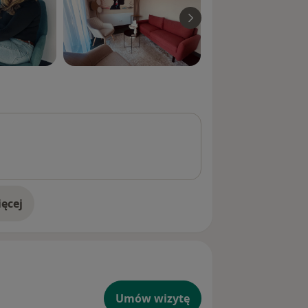
ęcej
doświadczeniu
Umów wizytę