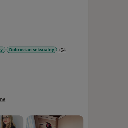
a11y_sr_more_diseases
ty
Dobrostan seksualny
+54
ine