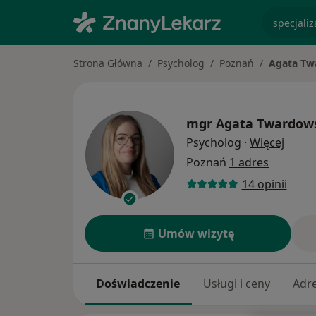
specjaliz
Strona Główna
Psycholog
Poznań
Agata Tw
mgr
Agata Twardow
O spec
Psycholog
·
Więcej
Poznań
1 adres
14 opinii
Umów wizytę
Doświadczenie
Usługi i ceny
Adr