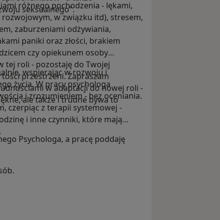
ściami różnego pochodzenia - lękami,
zwoju seksualnego".
rozwojowym, w związku itd), stresem,
jem, zaburzeniami odżywiania,
kami paniki oraz złości, brakiem
 Rodzicem czy opiekunem osoby
tej roli - pozostaję do Twojej
nie, wspierając w rozwoju i
artości przestrzeni. Zapraszam
ego życia. W pracy psychologa
udnościami w adaptacji do nowej roli -
iwością i zrozumieniem - bez oceniania.
ękne, ale także i trudne bywa to
, czerpiąc z terapii systemowej -
odzinę i inne czynniki, które mają
.
nego Psychologa, a pracę poddaję
osób.