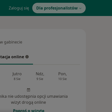
Zaloguj się
Dla profesjonalistów
 w gabinecie
 gabinecie
tacja online
cja online
Jutro
Ndz,
Pon,
Wt,
Śr,
8 Sie
9 Sie
10 Sie
11 Sie
12 Si
inika nie udostępnia opcji umawiania
wizyt drogą online
Poproś o wizytę