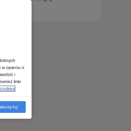
odobnych
i w oparciu o
awdzić i
wnież linki
 cookies
akceptuj