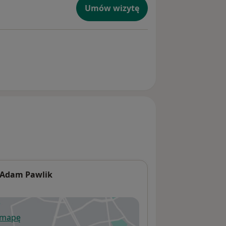
Umów wizytę
 Adam Pawlik
 mapę
wiera się w nowej karcie