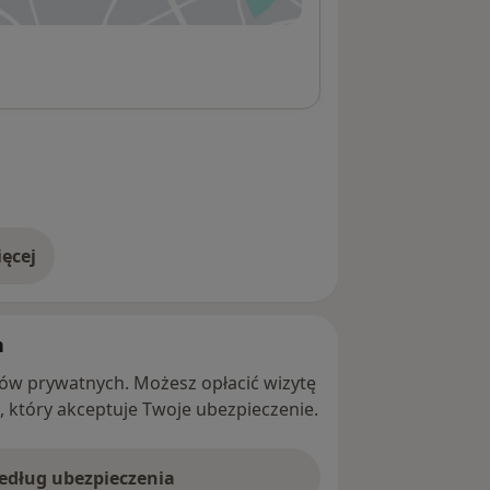
ęcej
adresie
h
ntów prywatnych. Możesz opłacić wizytę
ę, który akceptuje Twoje ubezpieczenie.
według ubezpieczenia