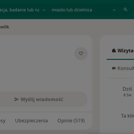
acja, badanie lub nazwisko
miasto lub dzielnica
wlik
Wizyta
Wizyta w
jalizacjach
Konsult
Konsulta
Dziś
8 Sie
Wyślij wiadomość
Ta kl
esy
Ubezpieczenia
Opinie (519)