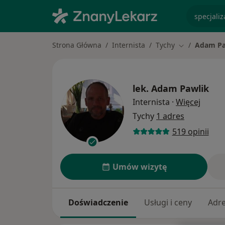
specjaliz
Strona Główna
Internista
Tychy
Adam Pa
Zmień miasto
lek.
Adam Pawlik
O spec
Internista
·
Więcej
Tychy
1 adres
519 opinii
Umów wizytę
Doświadczenie
Usługi i ceny
Adr