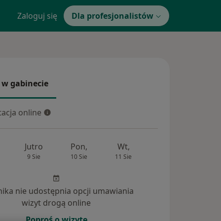
Zaloguj się
Dla profesjonalistów
 w gabinecie
 gabinecie
acja online
cja online
Jutro
Pon,
Wt,
Śr,
Czw
9 Sie
10 Sie
11 Sie
12 Sie
13 Si
inika nie udostępnia opcji umawiania
wizyt drogą online
Poproś o wizytę