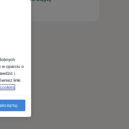
odobnych
i w oparciu o
awdzić i
wnież linki
 cookies
akceptuj