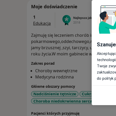
Moje doświadczenie
1
Edukacja
Zajmuję się leczeniem chorób internistycz
pokarmowego,oddechowego,moczowego,krą
Szanuje
jamy brzusznej ,szyi, tarczycy, ukł. moczow
roku życia.W moim gabinecie wykonuję rów
Akceptując
technologii
Zakres porad
Twoje zwyc
Choroby wewnętrzne
zaktualizo
Medycyna rodzinna
do polityk 
Główne obszary pomocy
Nadciśnienie tętnicze
Cukrzyca
Chor
a11y_s
Choroba niedokrwienna serca
+14
Pacjenci których przyjmuję