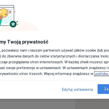
nych takich jak choroby przewodu
żenia oraz tarczycy.Wykonuję USG
my Twoją prywatność
ego u dorosłych i u dzieci powyżej 3
nież badanie EKG.
, pozwalasz nam i naszym partnerom używać plików cookie (lub p
) do zbierania danych do celów statystycznych i dostarczania treśc
zaje przeglądania stron internetowych. W każdej chwili możesz spr
wać swoje preferencje w ustawieniach. W ustawieniach znajdziesz ró
prywatności stron trzecich. Więcej informacji znajdziesz w
polityka
oba wieńcowa
Niewydolność serca
Za
Edytuj ustawienia
r_more_diseases