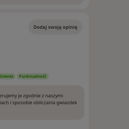
Dodaj swoją opinię
śnienia
Punktualność
rujemy je zgodnie z naszymi
iach i sposobie obliczania gwiazdek
ięcej o opiniach