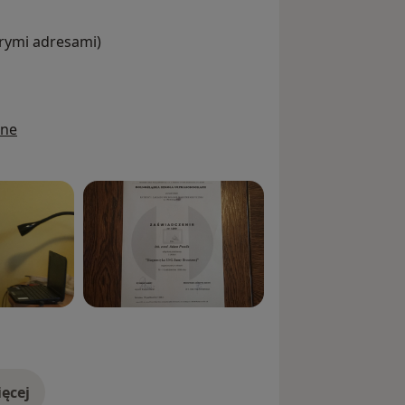
órymi adresami)
ine
ęcej
doświadczeniu