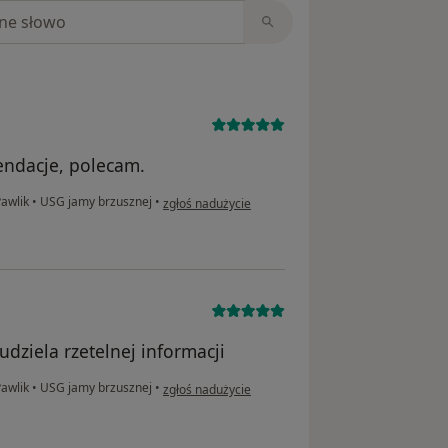
niach
ndacje, polecam.
w opinii użytkownika Piotr
Pawlik
•
USG jamy brzusznej
•
zgłoś nadużycie
dziela rzetelnej informacji
w opinii użytkownika Mysza
Pawlik
•
USG jamy brzusznej
•
zgłoś nadużycie