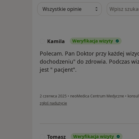
Szukaj w opi
Kamila
Weryfikacja wizyty
K
Polecam. Pan Doktor przy każdej wizyc
dochodzeniu" do zdrowia. Podczas wizy
jest " pacjent".
2 czerwca 2025
•
neoMedica Centrum Medyczne
•
konsult
w opinii użytkownika Kamila
zgłoś nadużycie
Tomasz
Weryfikacja wizyty
T