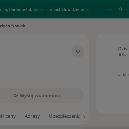
acja, badanie lub nazwisko
miasto lub dzielnica
ciech Nowak
iasto
Dziś
6 Sie
cjalizacjach
Ta kl
Wyślij wiadomość
i i ceny
Adresy
Ubezpieczenia
Opinie (22)