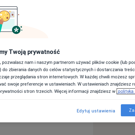
lwent wydziału lekarskiego
13). Stypendysta programu ERASMUS -
 Doświadczenie w dziedzinie
lu dla Nerwowo i Psychicznie Chorych
 Psychicznego CM HCP w Poznaniu,
my Twoją prywatność
espolonego Szpitala w Kaliszu.
, pozwalasz nam i naszym partnerom używać plików cookie (lub p
) do zbierania danych do celów statystycznych i dostarczania treśc
zaje przeglądania stron internetowych. W każdej chwili możesz spr
wać swoje preferencje w ustawieniach. W ustawieniach znajdziesz ró
prywatności stron trzecich. Więcej informacji znajdziesz w
polityka
roba afektywna dwubiegunowa
ases
Za
Edytuj ustawienia