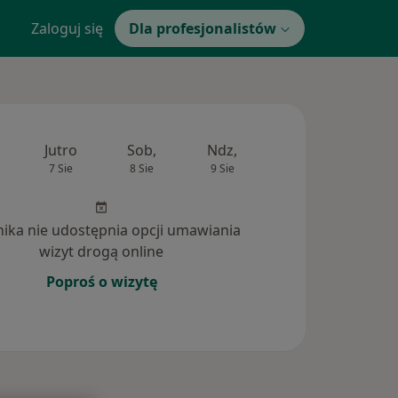
Zaloguj się
Dla profesjonalistów
Jutro
Sob,
Ndz,
Pon,
Wt,
7 Sie
8 Sie
9 Sie
10 Sie
11 Si
inika nie udostępnia opcji umawiania
wizyt drogą online
Poproś o wizytę