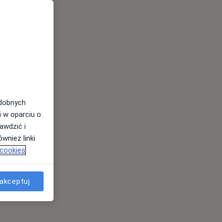
odobnych
i w oparciu o
awdzić i
wnież linki
 cookies
akceptuj