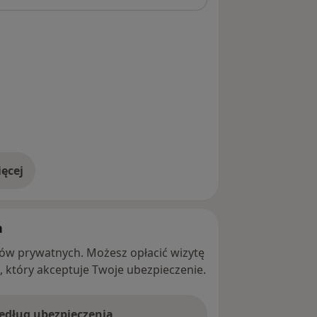
ęcej
adresie
h
ntów prywatnych. Możesz opłacić wizytę
ę, który akceptuje Twoje ubezpieczenie.
według ubezpieczenia