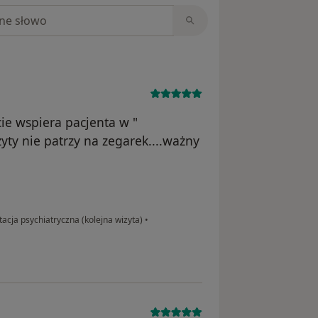
niach
ie wspiera pacjenta w "
ty nie patrzy na zegarek....ważny
acja psychiatryczna (kolejna wizyta)
•