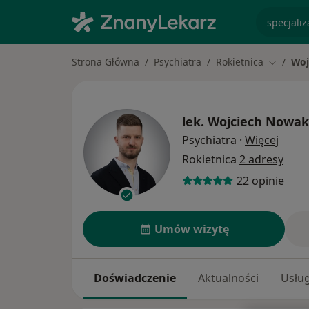
specjaliz
Strona Główna
Psychiatra
Rokietnica
Woj
Zmień m
lek.
Wojciech Nowak
O spe
Psychiatra
·
Więcej
Rokietnica
2 adresy
22 opinie
Umów wizytę
Doświadczenie
Aktualności
Usług