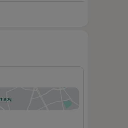
 mapę
wiera się w nowej karcie