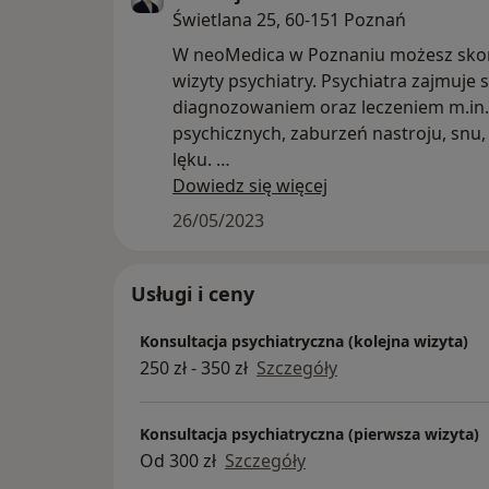
Świetlana 25, 60-151 Poznań
W neoMedica w Poznaniu możesz skor
wizyty psychiatry. Psychiatra zajmuje s
diagnozowaniem oraz leczeniem m.in
psychicznych, zaburzeń nastroju, snu, 
lęku.
Dowiedz się więcej
To specjalista, który dobiera indywidu
26/05/2023
leczenie przy zmaganiu się z chorobam
jak: depresja, nerwica, uzależnienia,
schziofrenia czy także myśli samobójc
Usługi i ceny
Konsultacja psychiatryczna (kolejna wizyta)
W Centrum Medycznym neoMedica w 
250 zł - 350 zł
Szczegóły
psychiatra przyjmuje w ramach konsul
osoby dorosłe. Czas pierwszej konsulta
psychiatry wynosi 45minut, każda kol
Konsultacja psychiatryczna (pierwsza wizyta)
konsultacja między 20-30 minut w zal
Od 300 zł
Szczegóły
potrzeb Pacjenta.