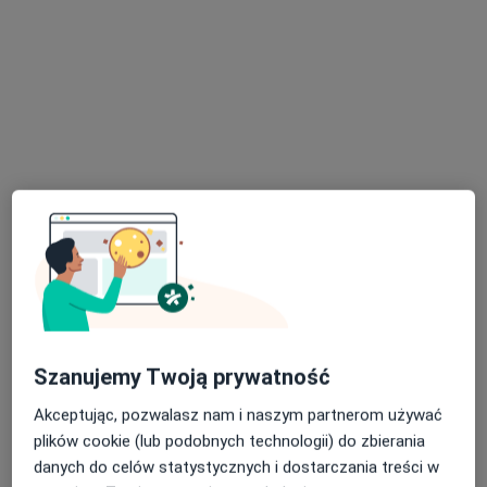
Specjaliści w Twojej okolicy nie mają dostępności dla
wizyt stacjonarnych. Sprawdź konsultacje online.
Bezpieczne płatności
Skupienie na pacjencie
lek. Szczepan Przeździk
Psychiatra
432 opinie
Popularny specjalista: pacjenci chętnie płacą
Szanujemy Twoją prywatność
online
Akceptując, pozwalasz nam i naszym partnerom używać
Konsultacja psychiatryczna
350 zł
plików cookie (lub podobnych technologii) do zbierania
danych do celów statystycznych i dostarczania treści w
Specjalista nie oferuje umawiania online pod tym adresem.