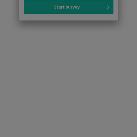
Więcej w kategorii: W pobliżu Kamionek
Start survey
Najczęstsze schorzenia
Choroba afektywna dwubiegunowa Kamionki
Depresja Kamionki
Nerwica Kamionki
Psychoza Kamionki
Bezsenność Kamionki
Więcej (12)
Więcej w kategorii: Najczęstsze schorzenia
Strona Główna
Psychiatra
Kamionki
Zmień miasto