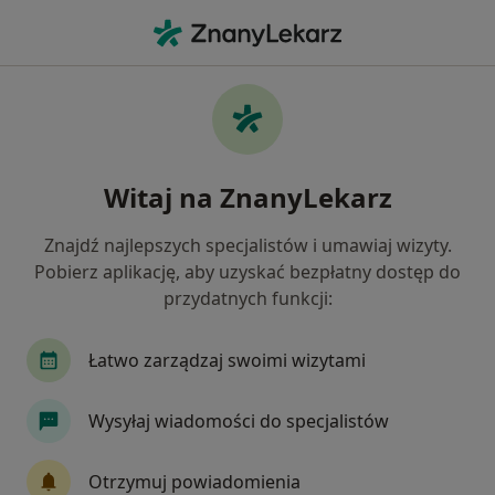
Me
Psychiatra • Kamionki, wielkopolskie
Filtry
Mapa
Polecani psychiatrzy w Kamionkach
Witaj na ZnanyLekarz
Jak działają wyniki wyszukiwania
Znajdź najlepszych specjalistów i umawiaj wizyty.
Pobierz aplikację, aby uzyskać bezpłatny dostęp do
przydatnych funkcji:
Łatwo zarządzaj swoimi wizytami
Wysyłaj wiadomości do specjalistów
lek. Witold Goździk
·
Więcej
Psychiatra
Otrzymuj powiadomienia