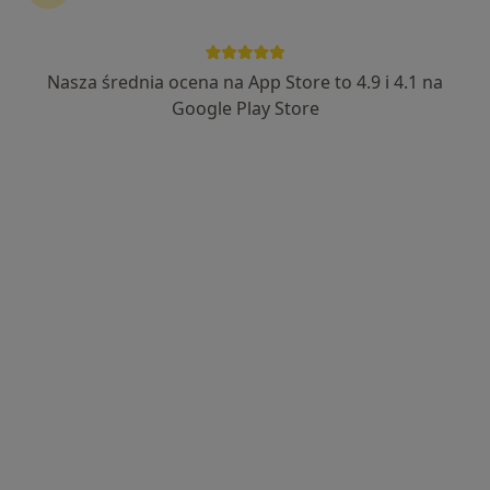
69 opinii
Adres
Online 1
Online 2
Nasza średnia ocena na App Store to 4.9 i 4.1 na
Google Play Store
Platanowa 18, Kamionki
•
Mapa
Centrum Medyczne Kamionki
Konsultacja psychiatryczna
od 250 zł
Specjalista nie oferuje umawiania online pod tym adresem.
Poproś o wizytę