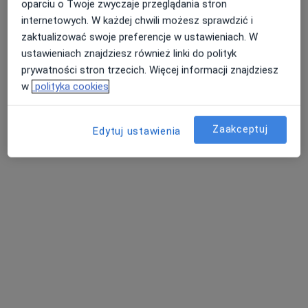
oparciu o Twoje zwyczaje przeglądania stron
Poproś o wizytę
internetowych. W każdej chwili możesz sprawdzić i
zaktualizować swoje preferencje w ustawieniach. W
ustawieniach znajdziesz również linki do polityk
prywatności stron trzecich. Więcej informacji znajdziesz
w
polityka cookies
Zaakceptuj
Edytuj ustawienia
Bezpieczne płatności
Skupienie na pacjencie
lek. Sylwia Czaplewska
·
Więcej
Psychiatra
1582 opinie
Popularny specjalista: pacjenci chętnie płacą
online
Konsultacja psychiatryczna dorosłych (pierwsza wizyta)
350 zł