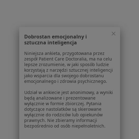
Konsultacja psychiatryczna (kolejna wizyta)
290 zł
Specjalista nie oferuje umawiania online pod tym adresem.
Poproś o wizytę
Dobrostan emocjonalny i
sztuczna inteligencja
Niniejsza ankieta, przygotowana przez
Powiązane wyszukiwania
|
Oferty pracy - Psychiatra
zespół Patient Care Doctoralia, ma na celu
lepsze zrozumienie, w jaki sposób ludzie
W pobliżu Kamionek
korzystają z narzędzi sztucznej inteligencji
jako wsparcia dla swojego dobrostanu
Psychiatrzy w Poznaniu
emocjonalnego i zdrowia psychicznego.
Psychiatrzy w Gnieznie
Udział w ankiecie jest anonimowy, a wyniki
będą analizowane i prezentowane
Psychiatrzy w Kościanie
wyłącznie w formie zbiorczej. Pytania
dotyczące nastolatków są skierowane
Psychiatrzy w Swarzędzu
wyłącznie do rodziców lub opiekunów
prawnych. Nie zbieramy informacji
Psychiatrzy w Śremie
bezpośrednio od osób niepełnoletnich.
Więcej (14)