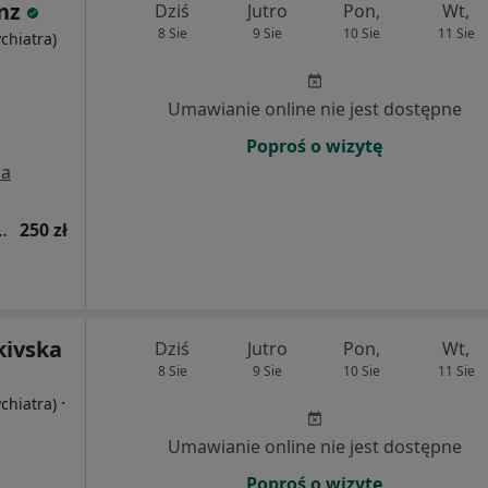
nz
Dziś
Jutro
Pon,
Wt,
8 Sie
9 Sie
10 Sie
11 Sie
ychiatra)
Umawianie online nie jest dostępne
Poproś o wizytę
a
tryczna (kolejna wizyta)
250 zł
kivska
Dziś
Jutro
Pon,
Wt,
8 Sie
9 Sie
10 Sie
11 Sie
·
ychiatra)
Umawianie online nie jest dostępne
Poproś o wizytę