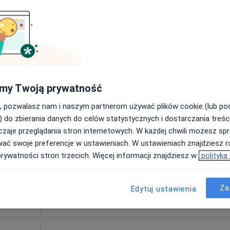
amilia
Dziś
Jutro
Pon,
Wt,
8 Sie
9 Sie
10 Sie
11 Sie
ie
Umawianie online nie jest dostępne
my Twoją prywatność
Pokaż profil
, pozwalasz nam i naszym partnerom używać plików cookie (lub p
a
) do zbierania danych do celów statystycznych i dostarczania treśc
zaje przeglądania stron internetowych. W każdej chwili możesz spr
tryczna (kolejna wizyta)
250 zł
wać swoje preferencje w ustawieniach. W ustawieniach znajdziesz ró
prywatności stron trzecich. Więcej informacji znajdziesz w
polityka
Za
Edytuj ustawienia