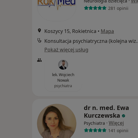
·
Wi
Neurologia dziecięca
281 opinii
Koszycy 15, Rokietnica
•
Mapa
Konsultacja psychia
Pokaż więcej usług
lek. Wojciech
Nowak
psychiatra
dr n. med. Ewa
Kurczewska
·
Więcej
Psychiatra
141 opinii