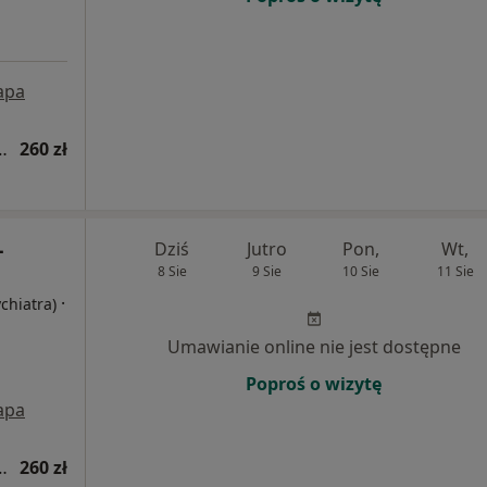
apa
tryczna (kolejna wizyta)
260 zł
-
Dziś
Jutro
Pon,
Wt,
8 Sie
9 Sie
10 Sie
11 Sie
·
ychiatra)
Umawianie online nie jest dostępne
Poproś o wizytę
apa
tryczna (kolejna wizyta)
260 zł