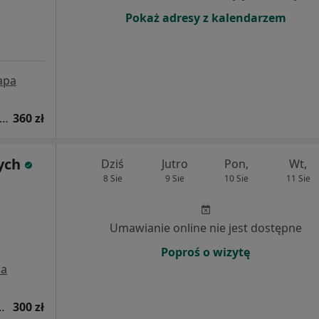
Pokaż adresy z kalendarzem
apa
sultacja psychiatryczna (pierwsza wizyta)
360 zł
ych
Dziś
Jutro
Pon,
Wt,
8 Sie
9 Sie
10 Sie
11 Sie
Umawianie online nie jest dostępne
Poproś o wizytę
a
tryczna (kolejna wizyta)
300 zł