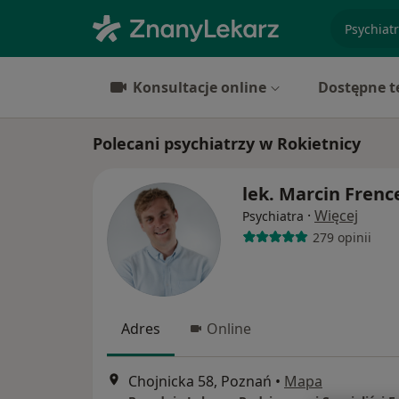
specjaliz
Konsultacje online
Dostępne t
Polecani psychiatrzy w Rokietnicy
lek. Marcin Frenc
·
Więcej
Psychiatra
279 opinii
Adres
Online
Chojnicka 58, Poznań
•
Mapa