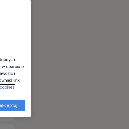
Śr,
Czw,
Pt,
12 Sie
13 Sie
14 Sie
odobnych
i w oparciu o
awdzić i
wnież linki
 cookies
akceptuj