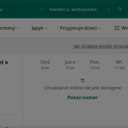
acja, badanie lub nazwisko
miasto lub dzielnica
erminy
Język
Przyjmuje dzieci
Wi
Jak działają wyniki wysz
el
Dziś
Jutro
Pon,
Wt,
8 Sie
9 Sie
10 Sie
11 Sie
Umawianie online nie jest dostępne
Pokaż numer