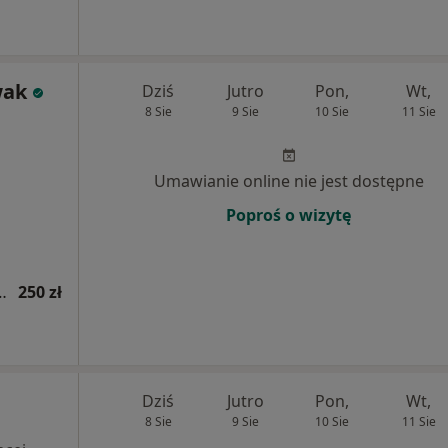
wak
Dziś
Jutro
Pon,
Wt,
8 Sie
9 Sie
10 Sie
11 Sie
Umawianie online nie jest dostępne
Poproś o wizytę
tryczna (kolejna wizyta)
250 zł
Dziś
Jutro
Pon,
Wt,
8 Sie
9 Sie
10 Sie
11 Sie