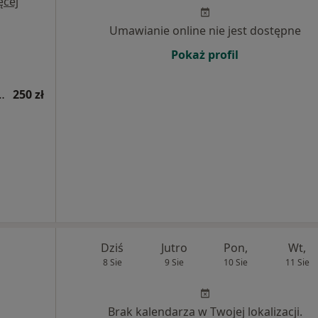
ęcej
Umawianie online nie jest dostępne
Pokaż profil
tryczna (kolejna wizyta)
250 zł
Dziś
Jutro
Pon,
Wt,
8 Sie
9 Sie
10 Sie
11 Sie
Brak kalendarza w Twojej lokalizacji.