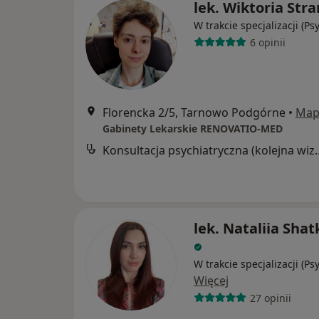
lek. Wiktoria Stra
W trakcie specjalizacji (Ps
6 opinii
Florencka 2/5, Tarnowo Podgórne
•
Map
Gabinety Lekarskie RENOVATIO-MED
Konsultacja psychia
lek. Nataliia Shat
W trakcie specjalizacji (Ps
Więcej
27 opinii