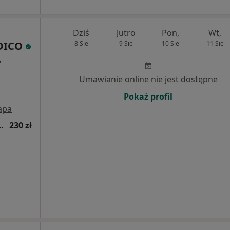
Dziś
Jutro
Pon,
Wt,
EDICO
8 Sie
9 Sie
10 Sie
11 Sie
,
Umawianie online nie jest dostępne
Pokaż profil
apa
tryczna (kolejna wizyta)
230 zł