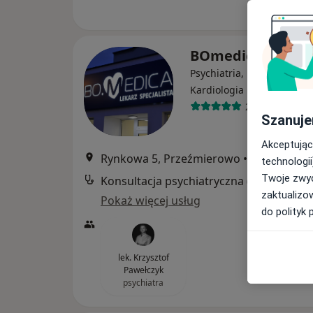
BOmedica
Psychiatria, Kardiochirurg
·
Więcej
Kardiologia
2371 opinii
Szanuje
Akceptując
Rynkowa 5, Przeźmierowo
•
Mapa
technologii
Twoje zwyc
Konsultacja psychia
zaktualizo
Pokaż więcej usług
do polityk 
lek. Krzysztof
Pawełczyk
psychiatra