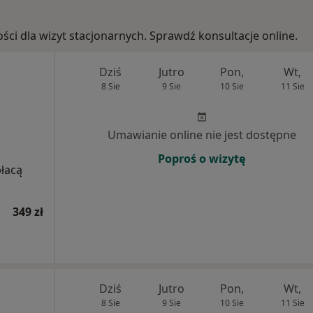
ości dla wizyt stacjonarnych. Sprawdź konsultacje online.
Dziś
Jutro
Pon,
Wt,
8 Sie
9 Sie
10 Sie
11 Sie
Umawianie online nie jest dostępne
Poproś o wizytę
płacą
349 zł
Dziś
Jutro
Pon,
Wt,
8 Sie
9 Sie
10 Sie
11 Sie