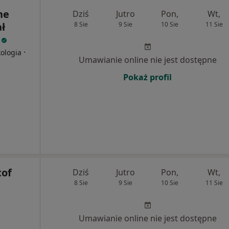
ne
Dziś
Jutro
Pon,
Wt,
ł
8 Sie
9 Sie
10 Sie
11 Sie
i
·
kologia
Umawianie online nie jest dostępne
Pokaż profil
tof
Dziś
Jutro
Pon,
Wt,
8 Sie
9 Sie
10 Sie
11 Sie
Umawianie online nie jest dostępne