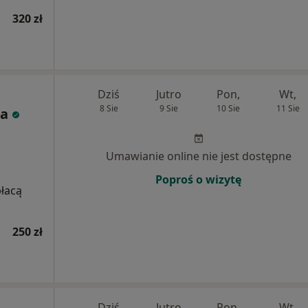
320 zł
Dziś
Jutro
Pon,
Wt,
8 Sie
9 Sie
10 Sie
11 Sie
la
Umawianie online nie jest dostępne
Poproś o wizytę
płacą
250 zł
Dziś
Jutro
Pon,
Wt,