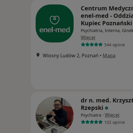
Centrum Medycz
enel-med - Oddzia
Kupiec Poznańsk
Psychiatria, Interna, Gine
Więcej
544 opinie
Wiosny Ludów 2, Poznań
•
Mapa
dr n. med. Krzysz
Rzepski
·
Więcej
Psychiatra
102 opinie