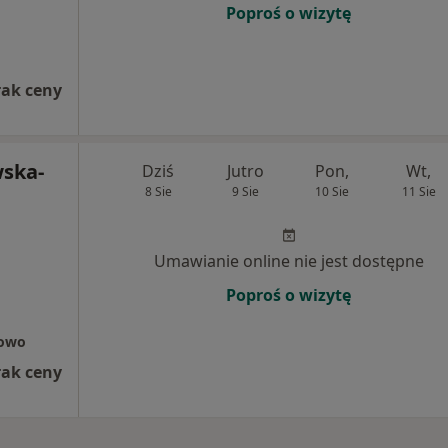
Poproś o wizytę
rak ceny
ska-
Dziś
Jutro
Pon,
Wt,
8 Sie
9 Sie
10 Sie
11 Sie
Umawianie online nie jest dostępne
Poproś o wizytę
rowo
rak ceny