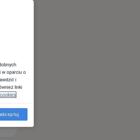
Śr,
Czw,
Pt,
12 Sie
13 Sie
14 Sie
odobnych
i w oparciu o
awdzić i
wnież linki
 cookies
akceptuj