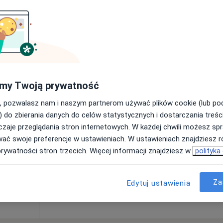
Dziś
Jutro
Pon,
Wt,
8 Sie
9 Sie
10 Sie
11 Sie
ia,
Umawianie online nie jest dostępne
my Twoją prywatność
Pokaż profil
, pozwalasz nam i naszym partnerom używać plików cookie (lub p
) do zbierania danych do celów statystycznych i dostarczania treśc
zaje przeglądania stron internetowych. W każdej chwili możesz spr
tryczna (kolejna wizyta)
300 zł
wać swoje preferencje w ustawieniach. W ustawieniach znajdziesz ró
prywatności stron trzecich. Więcej informacji znajdziesz w
polityka
Za
Edytuj ustawienia