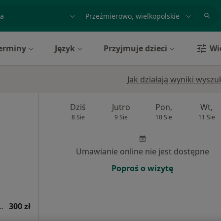
acja, badanie lub nazwisko
miasto lub dzielnica
erminy
Język
Przyjmuje dzieci
Wi
Jak działają wyniki wysz
Dziś
Jutro
Pon,
Wt,
8 Sie
9 Sie
10 Sie
11 Sie
Umawianie online nie jest dostępne
Poproś o wizytę
tryczna (kolejna wizyta)
300 zł