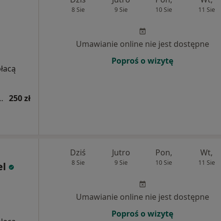
8 Sie
9 Sie
10 Sie
11 Sie
Umawianie online nie jest dostępne
Poproś o wizytę
płacą
tryczna (kolejna wizyta)
250 zł
Dziś
Jutro
Pon,
Wt,
8 Sie
9 Sie
10 Sie
11 Sie
el
Umawianie online nie jest dostępne
Poproś o wizytę