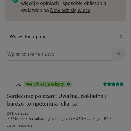
więcej o opiniach i sposobie obliczania
Dowiedz się więce
gwiazdek na
Dowiedz się więcej
Szukaj w opiniach
I.S.
Weryfikacja wizyty
I
Serdecznie polecam! Uważna, dokładna i
bardzo kompetentna lekarka
24 lipca 2026
•
R2 Medic
•
konsultacja ginekologiczna + USG + cytologia LBC
•
w opinii użytkownika I.S.
zgłoś nadużycie