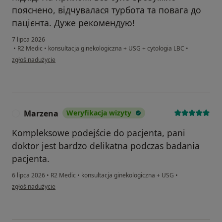
пояснено, відчувалася турбота та повага до
пацієнта. Дуже рекомендую!
7 lipca 2026
•
R2 Medic
•
konsultacja ginekologiczna + USG + cytologia LBC
•
w opinii użytkownika Vira
zgłoś nadużycie
Marzena
Weryfikacja wizyty
M
Kompleksowe podejście do pacjenta, pani
doktor jest bardzo delikatna podczas badania
pacjenta.
6 lipca 2026
•
R2 Medic
•
konsultacja ginekologiczna + USG
•
w opinii użytkownika Marzena
zgłoś nadużycie