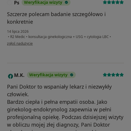
Ps
Weryfikacja wizyty
P
Szczerze polecam badanie szczegółowo i
konkretnie
14 lipca 2026
•
R2 Medic
•
konsultacja ginekologiczna + USG + cytologia LBC
•
w opinii użytkownika Ps
zgłoś nadużycie
M.K.
Weryfikacja wizyty
M
Pani Doktor to wspaniały lekarz i niezwykły
człowiek.
Bardzo ciepła i pełna empatii osoba. Jako
ginekolog-endokrynolog zapewnia w pełni
profesjonalną opiekę. Podczas dzisiejszej wizyty
w obliczu mojej złej diagnozy, Pani Doktor