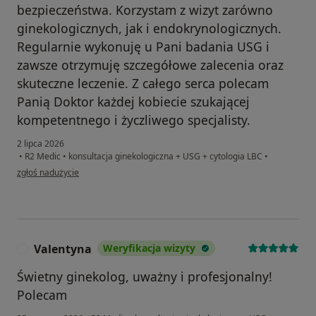
bezpieczeństwa. Korzystam z wizyt zarówno
ginekologicznych, jak i endokrynologicznych.
Regularnie wykonuję u Pani badania USG i
zawsze otrzymuję szczegółowe zalecenia oraz
skuteczne leczenie. Z całego serca polecam
Panią Doktor każdej kobiecie szukającej
kompetentnego i życzliwego specjalisty.
2 lipca 2026
•
R2 Medic
•
konsultacja ginekologiczna + USG + cytologia LBC
•
w opinii użytkownika T.Z.
zgłoś nadużycie
Valentyna
Weryfikacja wizyty
V
Świetny ginekolog, uważny i profesjonalny!
Polecam