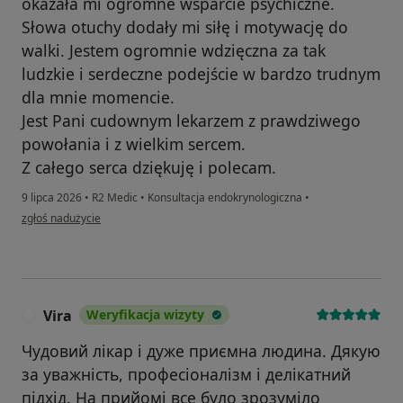
okazała mi ogromne wsparcie psychiczne.
Słowa otuchy dodały mi siłę i motywację do
walki. Jestem ogromnie wdzięczna za tak
ludzkie i serdeczne podejście w bardzo trudnym
dla mnie momencie.
Jest Pani cudownym lekarzem z prawdziwego
powołania i z wielkim sercem.
Z całego serca dziękuję i polecam.
9 lipca 2026
•
R2 Medic
•
Konsultacja endokrynologiczna
•
w opinii użytkownika M.K.
zgłoś nadużycie
Vira
Weryfikacja wizyty
V
Чудовий лікар і дуже приємна людина. Дякую
за уважність, професіоналізм і делікатний
підхід. На прийомі все було зрозуміло