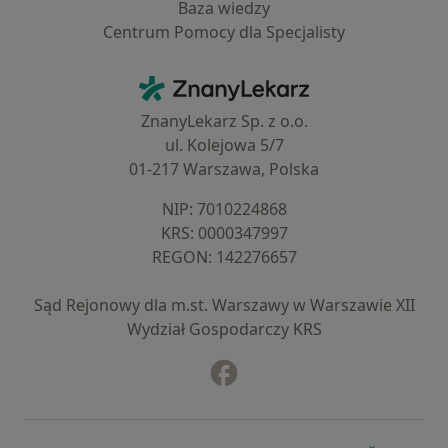
Baza wiedzy
Centrum Pomocy dla Specjalisty
Kontakt
ZnanyLekarz - Strona główna
ZnanyLekarz Sp. z o.o.
ul. Kolejowa 5/7
01-217 Warszawa, Polska
NIP: ⁠7010224868
KRS: ⁠0000347997
REGON: ⁠142276657
Sąd Rejonowy dla m.st. Warszawy w Warszawie XII
Wydział Gospodarczy KRS
Facebook
otwiera się w nowej karcie