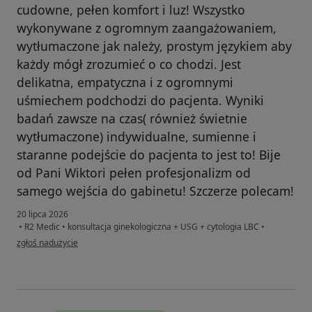
cudowne, pełen komfort i luz! Wszystko
wykonywane z ogromnym zaangażowaniem,
wytłumaczone jak należy, prostym językiem aby
każdy mógł zrozumieć o co chodzi. Jest
delikatna, empatyczna i z ogromnymi
uśmiechem podchodzi do pacjenta. Wyniki
badań zawsze na czas( również świetnie
wytłumaczone) indywidualne, sumienne i
staranne podejście do pacjenta to jest to! Bije
od Pani Wiktori pełen profesjonalizm od
samego wejścia do gabinetu! Szczerze polecam!
20 lipca 2026
•
R2 Medic
•
konsultacja ginekologiczna + USG + cytologia LBC
•
w opinii użytkownika Sandra
zgłoś nadużycie