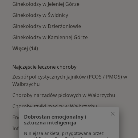
Ginekolodzy w Jeleniej Górze
Ginekolodzy w Świdnicy
Ginekolodzy w Dzierżoniowie
Ginekolodzy w Kamiennej Górze
Więcej (14)
Więcej w kategorii: W pobliżu Wałbrzycha
Najczęście leczone choroby
Zespół policystycznych jajników (PCOS / PMOS) w
Wałbrzychu
Choroby narządów płciowych w Wałbrzychu
Choroby szyjki macicy w Wałbrzychu
Dobrostan emocjonalny i
Endometrioza w Wałbrzychu
sztuczna inteligencja
Infekcja HPV w Wałbrzychu
Niniejsza ankieta, przygotowana przez