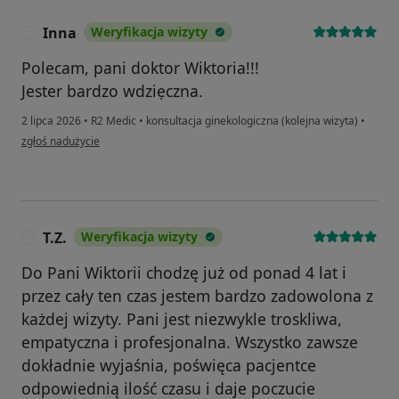
Inna
Weryfikacja wizyty
I
Polecam, pani doktor Wiktoria!!!
Jester bardzo wdziẹczna.
2 lipca 2026
•
R2 Medic
•
konsultacja ginekologiczna (kolejna wizyta)
•
w opinii użytkownika Inna
zgłoś nadużycie
T.Z.
Weryfikacja wizyty
T
Do Pani Wiktorii chodzę już od ponad 4 lat i
przez cały ten czas jestem bardzo zadowolona z
każdej wizyty. Pani jest niezwykle troskliwa,
empatyczna i profesjonalna. Wszystko zawsze
dokładnie wyjaśnia, poświęca pacjentce
odpowiednią ilość czasu i daje poczucie