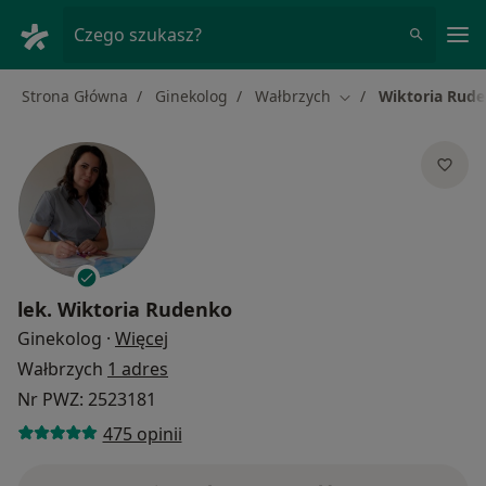
Me
Czego szukasz?
Strona Główna
Ginekolog
Wałbrzych
Wiktoria Rud
Zmień miasto
lek.
Wiktoria Rudenko
O specjalizacjach
Ginekolog
·
Więcej
Wałbrzych
1 adres
Nr PWZ: 2523181
475 opinii