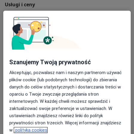
Usługi i ceny
Konsultacja endokrynologiczna
250 zł
Szczegóły
Monitoring owulacji -pierwsza wizyta w cyklu
150 zł
Szczegóły
Szanujemy Twoją prywatność
Usunięcie zmiany ze sromu w znieczuleniu miejscowym
z badaniem histopatologicznym
Akceptując, pozwalasz nam i naszym partnerom używać
450 zł
Szczegóły
plików cookie (lub podobnych technologii) do zbierania
danych do celów statystycznych i dostarczania treści w
Usunięcie wkładki domacicznej
oparciu o Twoje zwyczaje przeglądania stron
100 zł
Szczegóły
internetowych. W każdej chwili możesz sprawdzić i
zaktualizować swoje preferencje w ustawieniach. W
Usunięcie polipa szyjki macicy w znieczuleniu
ustawieniach znajdziesz również linki do polityk
miejscowym wraz z badaniem histopatologicznym
prywatności stron trzecich. Więcej informacji znajdziesz
700 zł
Szczegóły
w
polityka cookies