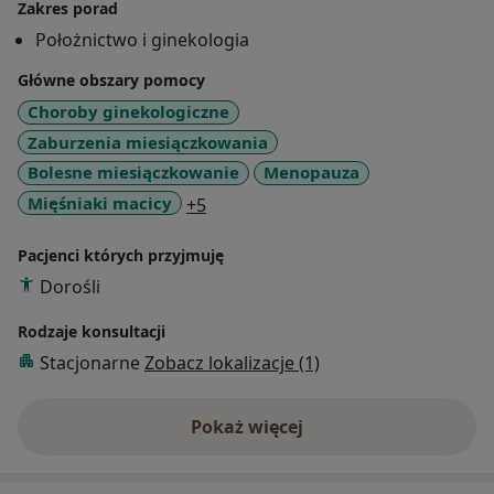
Zakres porad
Położnictwo i ginekologia
Główne obszary pomocy
Choroby ginekologiczne
Zaburzenia miesiączkowania
Bolesne miesiączkowanie
Menopauza
a11y_sr_more_diseases
Mięśniaki macicy
+5
Pacjenci których przyjmuję
Dorośli
Rodzaje konsultacji
Stacjonarne
Zobacz lokalizacje (1)
Pokaż więcej
o doświadczeniu