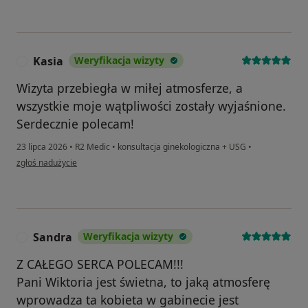
Kasia
Weryfikacja wizyty
K
Wizyta przebiegła w miłej atmosferze, a
wszystkie moje wątpliwości zostały wyjaśnione.
Serdecznie polecam!
23 lipca 2026
•
R2 Medic
•
konsultacja ginekologiczna + USG
•
w opinii użytkownika Kasia
zgłoś nadużycie
Sandra
Weryfikacja wizyty
S
Z CAŁEGO SERCA POLECAM!!!
Pani Wiktoria jest świetna, to jaką atmosferę
wprowadza ta kobieta w gabinecie jest