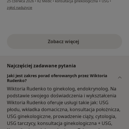
25 czerwca 2026
•
R2 Medic
•
konsultacja ginekologiczna + USG
•
w opinii użytkownika Valentyna
zgłoś nadużycie
Zobacz więcej
opinie powyżej
Najczęściej zadawane pytania
Jaki jest zakres porad oferowanych przez Wiktoria
Rudenko?
Wiktoria Rudenko to ginekolog, endokrynolog. Na
podstawie swojego doświadczenia i wykształcenia
Wiktoria Rudenko oferuje usługi takie jak: USG
płodu, wkładka domaciczna, konsultacja położnicza,
USG ginekologiczne, prowadzenie ciąży, cytologia,
USG tarczycy, konsultacja ginekologiczna + USG,