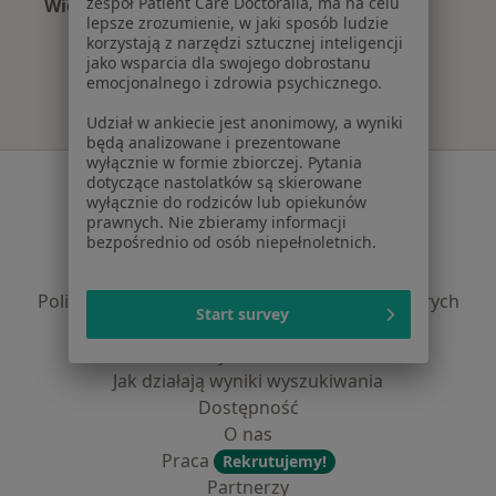
zespół Patient Care Doctoralia, ma na celu
Więcej (15)
lepsze zrozumienie, w jaki sposób ludzie
Więcej w kategorii: Najczęście leczone chorob
korzystają z narzędzi sztucznej inteligencji
jako wsparcia dla swojego dobrostanu
emocjonalnego i zdrowia psychicznego.
Udział w ankiecie jest anonimowy, a wyniki
będą analizowane i prezentowane
wyłącznie w formie zbiorczej. Pytania
Serwis
dotyczące nastolatków są skierowane
wyłącznie do rodziców lub opiekunów
Regulamin
prawnych. Nie zbieramy informacji
bezpośrednio od osób niepełnoletnich.
Polityka prywatności pacjentów
Polityka prywatności profesjonalistów
Polityka prywatności dla profesjonalistów, których
Start survey
dane pozyskaliśmy samodzielnie
Polityka cookies
Jak działają wyniki wyszukiwania
Dostępność
O nas
Praca
Rekrutujemy!
Partnerzy