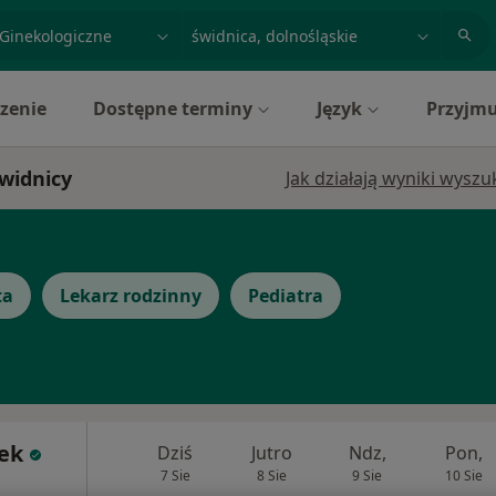
acja, badanie lub nazwisko
miasto lub dzielnica
zenie
Dostępne terminy
Język
Przyjmu
Świdnicy
Jak działają wyniki wysz
ta
Lekarz rodzinny
Pediatra
zek
Dziś
Jutro
Ndz,
Pon,
7 Sie
8 Sie
9 Sie
10 Sie