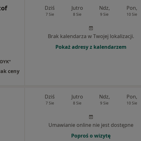
tof
Dziś
Jutro
Ndz,
Pon,
7 Sie
8 Sie
9 Sie
10 Sie
Brak kalendarza w Twojej lokalizacji.
Pokaż adresy z kalendarzem
EDYK"
rak ceny
Dziś
Jutro
Ndz,
Pon,
7 Sie
8 Sie
9 Sie
10 Sie
Umawianie online nie jest dostępne
Poproś o wizytę