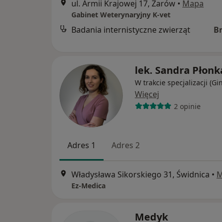
ul. Armii Krajowej 17, Żarów
•
Mapa
Gabinet Weterynaryjny K-vet
Badania internistyczne zwierząt
B
lek. Sandra Płonk
W trakcie specjalizacji (Gi
Więcej
2 opinie
Adres 1
Adres 2
Władysława Sikorskiego 31, Świdnica
•
M
Ez-Medica
Medyk