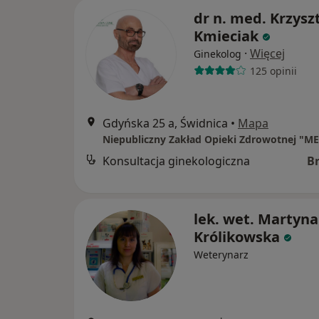
dr n. med. Krzysz
Kmieciak
·
Więcej
Ginekolog
125 opinii
Gdyńska 25 a, Świdnica
•
Mapa
Niepubliczny Zakład Opieki Zdrowotnej "M
Konsultacja ginekologiczna
B
lek. wet. Martyna
Królikowska
Weterynarz