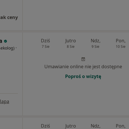
rak ceny
a
Dziś
Jutro
Ndz,
Pon,
7 Sie
8 Sie
9 Sie
10 Sie
·
nekolog)
Umawianie online nie jest dostępne
Poproś o wizytę
apa
Dziś
Jutro
Ndz,
Pon,