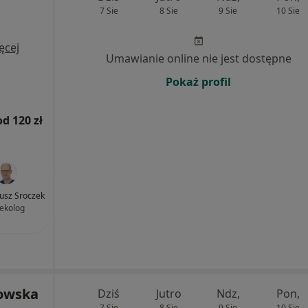
7 Sie
8 Sie
9 Sie
10 Sie
ęcej
Umawianie online nie jest dostępne
Pokaż profil
od 120 zł
iusz Sroczek
ekolog
łowska
Dziś
Jutro
Ndz,
Pon,
7 Sie
8 Sie
9 Sie
10 Sie