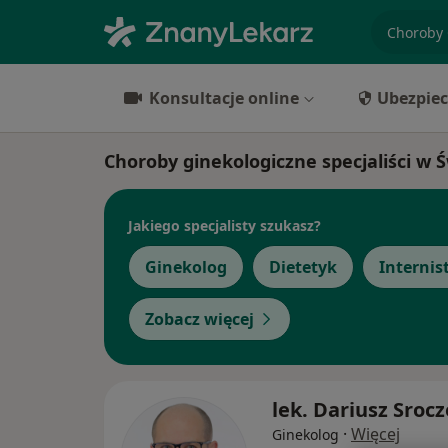
specjaliz
Konsultacje online
Ubezpiec
Choroby ginekologiczne specjaliści w 
Jakiego specjalisty szukasz?
Ginekolog
Dietetyk
Internis
Zobacz więcej
lek. Dariusz Sroc
·
Więcej
Ginekolog