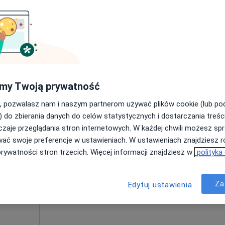
Umawianie online nie jest dostępne
Poproś o wizytę
od 300 zł
my Twoją prywatność
, pozwalasz nam i naszym partnerom używać plików cookie (lub p
) do zbierania danych do celów statystycznych i dostarczania treśc
zaje przeglądania stron internetowych. W każdej chwili możesz spr
dr.
Dziś
Jutro
Ndz,
Pon,
wać swoje preferencje w ustawieniach. W ustawieniach znajdziesz ró
7 Sie
8 Sie
9 Sie
10 Sie
prywatności stron trzecich. Więcej informacji znajdziesz w
polityka
Umawianie online nie jest dostępne
Za
Edytuj ustawienia
Poproś o wizytę