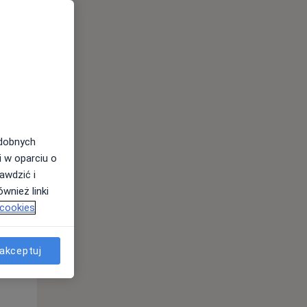
odobnych
i w oparciu o
awdzić i
Wt,
Śr,
Czw,
wnież linki
11 Sie
12 Sie
13 Sie
 cookies
akceptuj