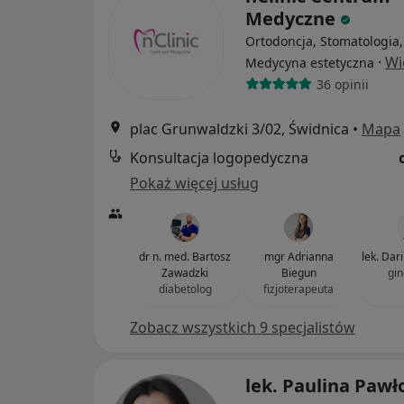
Medyczne
Ortodoncja, Stomatologia,
·
Wi
Medycyna estetyczna
36 opinii
plac Grunwaldzki 3/02, Świdnica
•
Mapa
Konsultacja logopedyczna
Pokaż więcej usług
dr n. med. Bartosz
mgr Adrianna
lek. Dar
Zawadzki
Biegun
gin
diabetolog
fizjoterapeuta
Zobacz wszystkich 9 specjalistów
lek. Paulina Paw