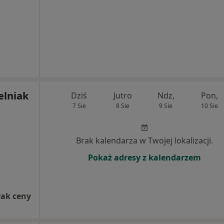
elniak
Dziś
Jutro
Ndz,
Pon,
7 Sie
8 Sie
9 Sie
10 Sie
Brak kalendarza w Twojej lokalizacji.
Pokaż adresy z kalendarzem
rak ceny