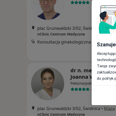
53 opinie
plac Grunwaldzki 3/02, Świdnica
•
Mapa
nClinic Centrum Medyczne
Konsultacja ginekologiczna
Szanuje
Akceptując
technologii
Twoje zwyc
dr n. med. i n. o z
zaktualizo
Joanna Wach
do polityk 
·
Więcej
Położna/położny
4 opinie
plac Grunwaldzki 3/02, Świdnica
•
Mapa
nClinic Centrum Medyczne