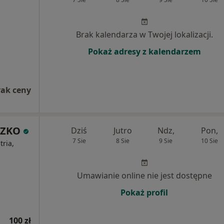
Brak kalendarza w Twojej lokalizacji.
Pokaż adresy z kalendarzem
rak ceny
SZKO
Dziś
Jutro
Ndz,
Pon,
7 Sie
8 Sie
9 Sie
10 Sie
ria,
Umawianie online nie jest dostępne
Pokaż profil
100 zł