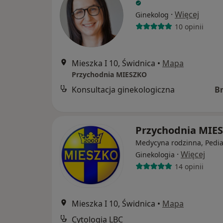
·
Więcej
Ginekolog
10 opinii
Mieszka I 10, Świdnica
•
Mapa
Przychodnia MIESZKO
Konsultacja ginekologiczna
B
Przychodnia MIE
Medycyna rodzinna, Pediat
·
Więcej
Ginekologia
14 opinii
Mieszka I 10, Świdnica
•
Mapa
Cytologia LBC