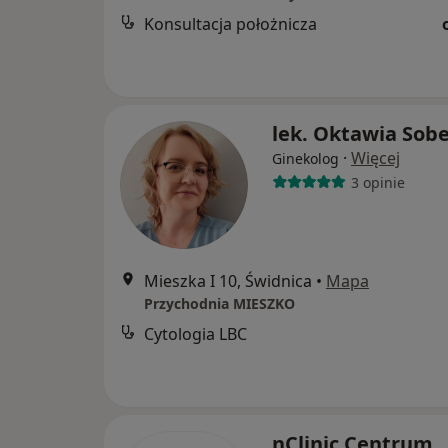
Konsultacja położnicza
lek. Oktawia Sob
·
Więcej
Ginekolog
3 opinie
Mieszka I 10, Świdnica
•
Mapa
Przychodnia MIESZKO
Cytologia LBC
nClinic Centrum