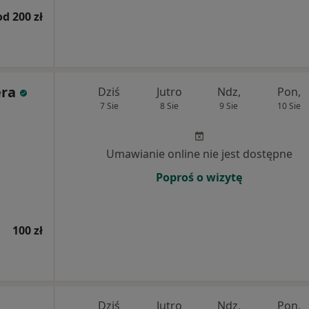
od 200 zł
era
Dziś
Jutro
Ndz,
Pon,
7 Sie
8 Sie
9 Sie
10 Sie
Umawianie online nie jest dostępne
Poproś o wizytę
100 zł
Dziś
Jutro
Ndz,
Pon,