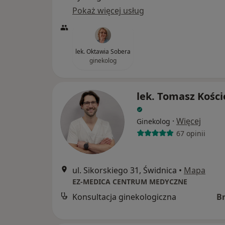
Pokaż więcej usług
lek. Oktawia Sobera
ginekolog
lek. Tomasz Kości
·
Więcej
Ginekolog
67 opinii
ul. Sikorskiego 31, Świdnica
•
Mapa
EZ-MEDICA CENTRUM MEDYCZNE
Konsultacja ginekologiczna
B