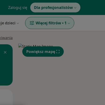
Zaloguj się
Dla profesjonalistów
je dzieci
Więcej filtrów
•
1
ukiwania
Powiększ mapę
Wt,
Śr,
Czw,
11 Sie
12 Sie
13 Sie