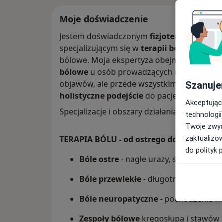
Moje doświadczenie
Jestem doświadczonym
fizjoterapeutą
z wi
specjalizującym się w
terapii bólu
- od stan
bólowe. Moja ekspertyza obejmuje zarów
bólowe
u osób prowadzących różny tryb życ
objawów, ale przede wszystkim dotarcie d
Szanuje
holistyczne podejście
do pacjenta.
Akceptując
Specjalizacje i obszary działania
technologii
Twoje zwyc
zaktualizo
TERAPIA BÓLU - od ostrego do przewlekł
do polityk 
Bóle ostre
- nagłe urazy, skurcze, sta
Bóle przewlekłe
- długotrwałe dolegl
Bóle neuropatyczne
- pochodzenia 
Zespoły bólowe
kręgosłupa i stawów