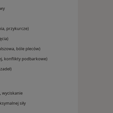
owy
ia, przykurcze)
ęcia)
ulszowa, bóle pleców)
ej, konflikty podbarkowe)
zadeł)
, wyciskanie
symalnej siły