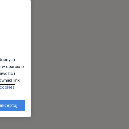
odobnych
i w oparciu o
awdzić i
wnież linki
 cookies
akceptuj