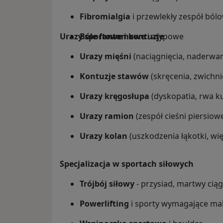
Fibromialgia
i przewlekły zespół ból
Urazy sportowe i kontuzje
Bóle fantomowe
i atypowe
Urazy mięśni
(naciągnięcia, naderwan
Kontuzje stawów
(skręcenia, zwichni
Urazy kręgosłupa
(dyskopatia, rwa k
Urazy ramion
(zespół cieśni piersiow
Urazy kolan
(uszkodzenia łąkotki, wię
Specjalizacja w sportach siłowych
Trójbój siłowy
- przysiad, martwy ciąg
Powerlifting
i sporty wymagające mak