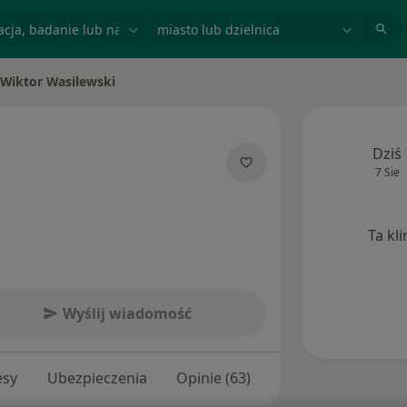
acja, badanie lub nazwisko
miasto lub dzielnica
Wiktor Wasilewski
ń miasto
Dziś
7 Sie
 specjalizacjach
Ta kl
Wyślij wiadomość
esy
Ubezpieczenia
Opinie (63)