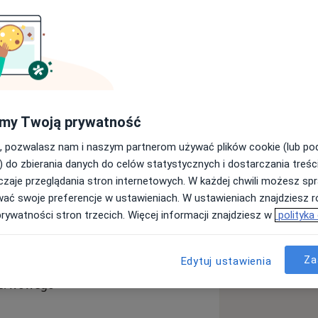
eloletnią pasją do sportu,
ów ostrych po przewlekłe dolegliwości
no
urazy sportowe
, jak i
zespoły
ia. Moim celem jest nie tylko leczenie
o źródła problemu poprzez
my Twoją prywatność
, pozwalasz nam i naszym partnerom używać plików cookie (lub p
) do zbierania danych do celów statystycznych i dostarczania treśc
zaje przeglądania stron internetowych. W każdej chwili możesz spr
wać swoje preferencje w ustawieniach. W ustawieniach znajdziesz ró
ego
prywatności stron trzecich. Więcej informacji znajdziesz w
polityka
ny zapalne
iwości powyżej 3 miesięcy
Za
Edytuj ustawienia
nerwowego