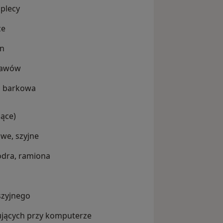
 plecy
ze
en
stawów
, barkowa
ące)
owe, szyjne
iodra, ramiona
szyjnego
jących przy komputerze