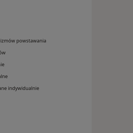
nizmów powstawania
wów
ie
alne
ne indywidualnie