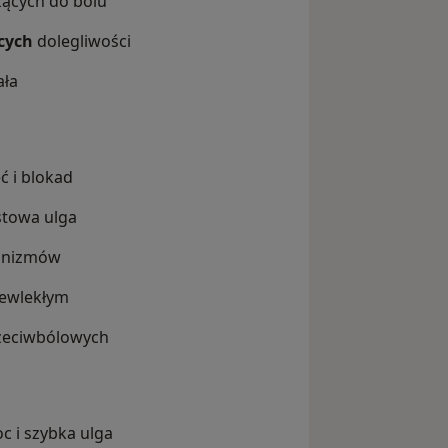
ących do bólu
cych
dolegliwości
ała
ć i blokad
stowa ulga
anizmów
ewlekłym
zeciwbólowych
c i szybka ulga