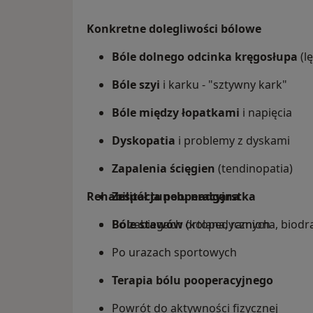
Konkretne dolegliwości bólowe
Bóle dolnego odcinka kręgosłupa
(l
Bóle szyi
i karku - "sztywny kark"
Bóle między łopatkami
i napięcia
Dyskopatia
i problemy z dyskami
Zapalenia ścięgien
(tendinopatia)
Rehabilitacja pooperacyjna
Zespół tunelu nadgarstka
Bóle stawów
Po zabiegach ortopedycznych
(kolana, ramiona, biodr
Po urazach sportowych
Terapia bólu pooperacyjnego
Powrót do aktywności fizycznej