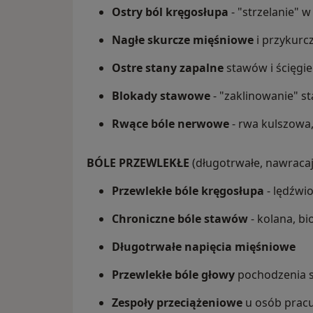
Ostry ból kręgosłupa
- "strzelanie" w
Nagłe skurcze mięśniowe
i przykurc
Ostre stany zapalne
stawów i ścięgi
Blokady stawowe
- "zaklinowanie" 
Rwące bóle nerwowe
- rwa kulszowa
BÓLE PRZEWLEKŁE
(długotrwałe, nawracaj
Przewlekłe bóle kręgosłupa
- lędźwi
Chroniczne bóle stawów
- kolana, b
Długotrwałe napięcia mięśniowe
Przewlekłe bóle głowy
pochodzenia 
Zespoły przeciążeniowe
u osób pracu