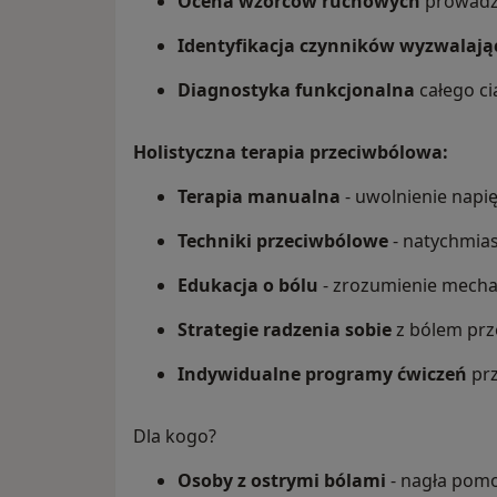
Ocena wzorców ruchowych
prowadz
Identyfikacja czynników wyzwalają
Diagnostyka funkcjonalna
całego ci
Holistyczna terapia przeciwbólowa:
Terapia manualna
- uwolnienie napię
Techniki przeciwbólowe
- natychmia
Edukacja o bólu
- zrozumienie mech
Strategie radzenia sobie
z bólem prz
Indywidualne programy ćwiczeń
pr
Dla kogo?
Osoby z ostrymi bólami
- nagła pomo