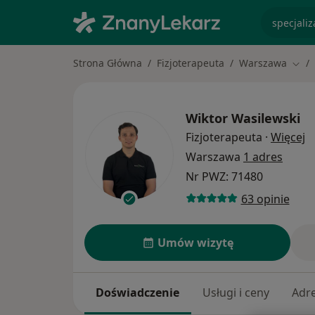
specjaliz
Strona Główna
Fizjoterapeuta
Warszawa
Zmie
Wiktor Wasilewski
O
Fizjoterapeuta
·
Więcej
Warszawa
1 adres
Nr PWZ: 71480
63 opinie
Umów wizytę
Doświadczenie
Usługi i ceny
Adr