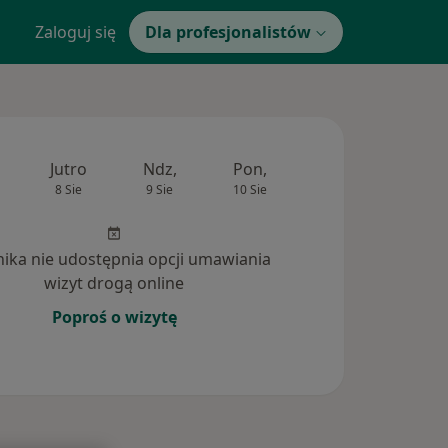
Zaloguj się
Dla profesjonalistów
Jutro
Ndz,
Pon,
Wt,
Śr,
8 Sie
9 Sie
10 Sie
11 Sie
12 Si
inika nie udostępnia opcji umawiania
wizyt drogą online
Poproś o wizytę