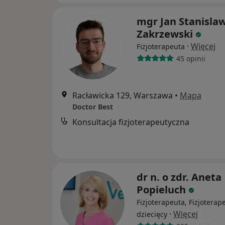
mgr Jan Stanisla
Zakrzewski
·
Więcej
Fizjoterapeuta
45 opinii
Racławicka 129, Warszawa
•
Mapa
Doctor Best
Konsultacja fizjoterapeutyczna
dr n. o zdr. Aneta
Popieluch
Fizjoterapeuta, Fizjoterap
·
Więcej
dziecięcy