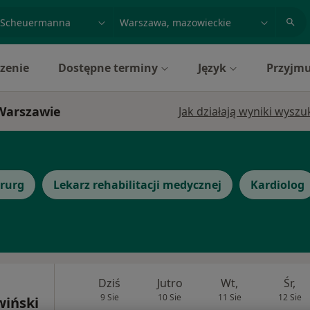
acja, badanie lub nazwisko
miasto lub dzielnica
zenie
Dostępne terminy
Język
Przyjmu
Warszawie
Jak działają wyniki wysz
irurg
Lekarz rehabilitacji medycznej
Kardiolog
Dziś
Jutro
Wt,
Śr,
9 Sie
10 Sie
11 Sie
12 Sie
wiński