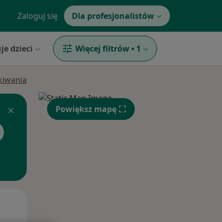
Zaloguj się
Dla profesjonalistów
je dzieci
Więcej filtrów
•
1
ukiwania
Powiększ mapę
Czw,
Pt,
Sob,
13 Sie
14 Sie
15 Sie