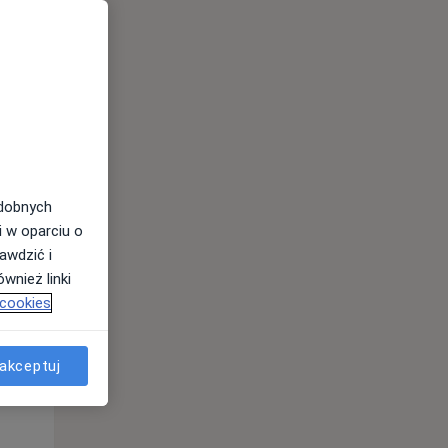
odobnych
i w oparciu o
awdzić i
wnież linki
 cookies
Czw,
Pt,
Sob,
13 Sie
14 Sie
15 Sie
akceptuj