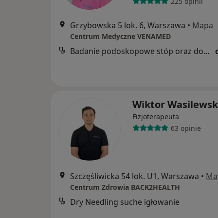
225 opinii
Grzybowska 5 lok. 6, Warszawa
•
Mapa
Centrum Medyczne VENAMED
Badanie podoskopowe stóp oraz dobór i wykonanie indywidualnych wkładek
Wiktor Wasilewsk
Fizjoterapeuta
63 opinie
Szczęśliwicka 54 lok. U1, Warszawa
•
Ma
Centrum Zdrowia BACK2HEALTH
Dry Needling suche igłowanie