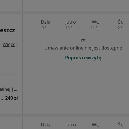
Dziś
Jutro
Wt,
Śr,
9 Sie
10 Sie
11 Sie
12 Sie
Leszcz
·
Więcej
Umawianie online nie jest dostępne
Poproś o wizytę
Orto-Med Gabinet Fizjoterapii i Terapii Manualnej | Fizjoterapia Dzieci i Noworodków | Fizjoterapia Dorosłych| Leczenie bólu | Osteopatia |
apia kobiet w ciąży / fizjoterapia okołoporodowa
240 zł
Dziś
Jutro
Wt,
Śr,