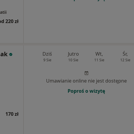
atii
od 220 zł
iak
Dziś
Jutro
Wt,
Śr,
9 Sie
10 Sie
11 Sie
12 Sie
Umawianie online nie jest dostępne
Poproś o wizytę
170 zł