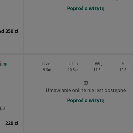
Poproś o wizytę
od 350 zł
i
Dziś
Jutro
Wt,
Śr,
9 Sie
10 Sie
11 Sie
12 Sie
Umawianie online nie jest dostępne
Poproś o wizytę
pa
220 zł