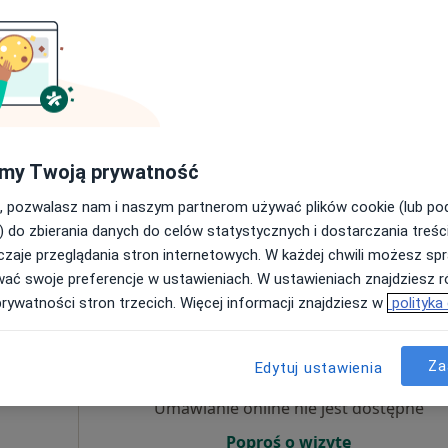
Umawianie online nie jest dostępne
Poproś o wizytę
my Twoją prywatność
rszawa
•
Mapa
, pozwalasz nam i naszym partnerom używać plików cookie (lub p
 fizjoterapeutyczna (pierwsza wizyta)
230 zł
) do zbierania danych do celów statystycznych i dostarczania treśc
zaje przeglądania stron internetowych. W każdej chwili możesz spr
wać swoje preferencje w ustawieniach. W ustawieniach znajdziesz ró
prywatności stron trzecich. Więcej informacji znajdziesz w
polityka
Dziś
Jutro
Wt,
Śr,
munt
9 Sie
10 Sie
11 Sie
12 Sie
Za
Edytuj ustawienia
Umawianie online nie jest dostępne
Poproś o wizytę