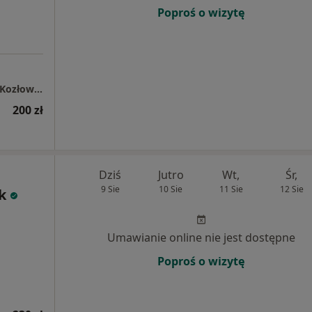
Poproś o wizytę
Fizjo-care kompleksowa Rehabilitacja Ilona Kozłowska
200 zł
Dziś
Jutro
Wt,
Śr,
9 Sie
10 Sie
11 Sie
12 Sie
k
Umawianie online nie jest dostępne
Poproś o wizytę