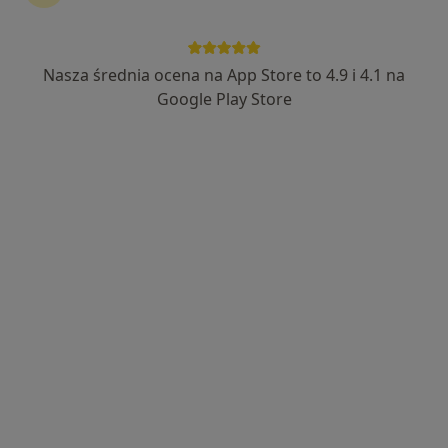
Nasza średnia ocena na App Store to 4.9 i 4.1 na
Bezpieczne płatności
Google Play Store
mgr Filip Kursa
·
Więcej
Fizjoterapeuta
32 opinie
Szeligowska 25, Warszawa
•
Mapa
Fizjoterapia Filip Kursa
Dry Needling suche igłowanie
220 zł
Specjalista nie oferuje umawiania online pod tym adresem.
Poproś o wizytę