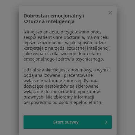
Ból zwyrodnieniowy w Pruszkowie
Dobrostan emocjonalny i
Ból zwyrodnieniowy w Piasecznie
sztuczna inteligencja
Ból zwyrodnieniowy w Wołominie
Niniejsza ankieta, przygotowana przez
zespół Patient Care Doctoralia, ma na celu
Ból zwyrodnieniowy w Grójcu
lepsze zrozumienie, w jaki sposób ludzie
korzystają z narzędzi sztucznej inteligencji
Więcej (13)
jako wsparcia dla swojego dobrostanu
Więcej w kategorii: W pobliżu Warszawy
emocjonalnego i zdrowia psychicznego.
Schorzenia w Warszawie
Udział w ankiecie jest anonimowy, a wyniki
będą analizowane i prezentowane
Nadciśnienie tętnicze w Warszawie
wyłącznie w formie zbiorczej. Pytania
dotyczące nastolatków są skierowane
Niewydolność serca w Warszawie
wyłącznie do rodziców lub opiekunów
prawnych. Nie zbieramy informacji
Choroba wieńcowa w Warszawie
bezpośrednio od osób niepełnoletnich.
Cukrzyca w Warszawie
Start survey
Zaburzenia rytmu serca w Warszawie
Więcej (15)