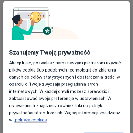
mgr Marian Plewako
·
Więcej
Fizjoterapeuta
Szanujemy Twoją prywatność
81 opinii
Akceptując, pozwalasz nam i naszym partnerom używać
Wawrzyńca Surowieckiego 12, Warszawa
•
Mapa
plików cookie (lub podobnych technologii) do zbierania
Ortoprogres_mgr Marian Plewako
danych do celów statystycznych i dostarczania treści w
oparciu o Twoje zwyczaje przeglądania stron
Konsultacja fizjoterapeutyczna
200 zł
internetowych. W każdej chwili możesz sprawdzić i
Specjalista nie oferuje umawiania online pod tym adresem.
zaktualizować swoje preferencje w ustawieniach. W
ustawieniach znajdziesz również linki do polityk
Poproś o wizytę
prywatności stron trzecich. Więcej informacji znajdziesz
w
polityka cookies