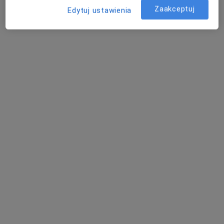
Zaakceptuj
Edytuj ustawienia
mgr Jakub Dziura
·
Więcej
Fizjoterapeuta
166 opinii
Adres 1
Adres 2
Adres 3
Online
Czarodzieja 16, Warszawa
•
Mapa
Przystanek Zdrowie
Konsultacja fizjoterapeutyczna
240 zł
Specjalista nie oferuje umawiania online pod tym adresem.
Poproś o wizytę