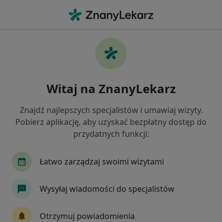
Me
Ból Zwyrodnieniowy • Warszawa, mazowieckie
Filtry
• 1
Ubezpieczenie
Map
Ból zwyrodnieniowy specjaliści w Warszawie
Witaj na ZnanyLekarz
Jak działają wyniki wyszukiwania
Znajdź najlepszych specjalistów i umawiaj wizyty.
Pobierz aplikację, aby uzyskać bezpłatny dostęp do
Jakiego specjalisty szukasz?
przydatnych funkcji:
Fizjoterapeuta
Ortopeda
Internista
Łatwo zarządzaj swoimi wizytami
Wysyłaj wiadomości do specjalistów
Otrzymuj powiadomienia