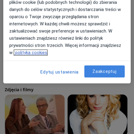
plików cookie (lub podobnych technologii) do zbierania
Główne obszary pomocy
danych do celów statystycznych i dostarczania treści w
oparciu o Twoje zwyczaje przeglądania stron
Choroby psychosomatyczne
Kryzys
internetowych. W każdej chwili możesz sprawdzić i
Zaburzenia lękowe
Uzależnienia
zaktualizować swoje preferencje w ustawieniach. W
a11y_sr_more_dis
Niskie poczucie własnej wartości
+11
ustawieniach znajdziesz również linki do polityk
prywatności stron trzecich. Więcej informacji znajdziesz
Pacjenci których przyjmuję
w
polityka cookies
Dorośli
Rodzaje konsultacji
Zaakceptuj
Edytuj ustawienia
Stacjonarne
Zobacz lokalizacje (1)
Zdjęcia i filmy