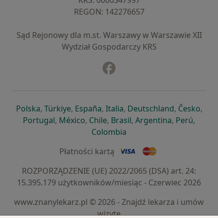
KRS: ⁠0000347997
REGON: ⁠142276657
Sąd Rejonowy dla m.st. Warszawy w Warszawie XII
Wydział Gospodarczy KRS
Facebook
otwiera się w nowej karcie
otwiera się w nowej karcie
otwiera się w nowej karcie
otwiera się w nowej karcie
otwiera się w nowej karci
otwiera się
otwi
Polska
,
Türkiye
,
España
,
Italia
,
Deutschland
,
Česko
,
otwiera się w nowej karcie
otwiera się w nowej karcie
otwiera się w nowej karcie
otwiera się w nowej kar
otwiera się 
otwier
Portugal
,
México
,
Chile
,
Brasil
,
Argentina
,
Perú
,
otwiera się w nowej karc
Colombia
Płatności kartą
ROZPORZĄDZENIE (UE) 2022/2065 (DSA) art. 24:
15.395.179 użytkowników/miesiąc - Czerwiec 2026
www.znanylekarz.pl © 2026 - Znajdź lekarza i umów
wizytę