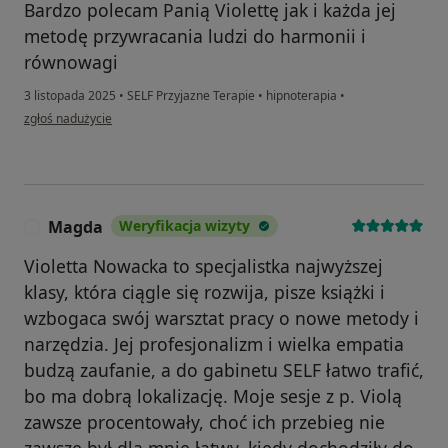
Bardzo polecam Panią Violettę jak i każda jej
metodę przywracania ludzi do harmonii i
równowagi
3 listopada 2025
•
SELF Przyjazne Terapie
•
hipnoterapia
•
w opinii użytkownika Karolina Paluch
zgłoś nadużycie
Magda
Weryfikacja wizyty
M
Violetta Nowacka to specjalistka najwyższej
klasy, która ciągle się rozwija, pisze książki i
wzbogaca swój warsztat pracy o nowe metody i
narzędzia. Jej profesjonalizm i wielka empatia
budzą zaufanie, a do gabinetu SELF łatwo trafić,
bo ma dobrą lokalizację. Moje sesje z p. Violą
zawsze procentowały, choć ich przebieg nie
zawsze był dla mnie łatwy, kiedy dochodziły do