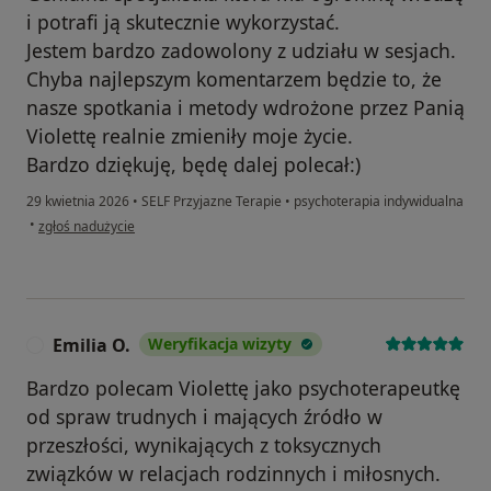
i potrafi ją skutecznie wykorzystać.
Jestem bardzo zadowolony z udziału w sesjach.
Chyba najlepszym komentarzem będzie to, że
nasze spotkania i metody wdrożone przez Panią
Violettę realnie zmieniły moje życie.
Bardzo dziękuję, będę dalej polecał:)
29 kwietnia 2026
•
SELF Przyjazne Terapie
•
psychoterapia indywidualna
w opinii użytkownika Sm
•
zgłoś nadużycie
Emilia O.
Weryfikacja wizyty
E
Bardzo polecam Violettę jako psychoterapeutkę
od spraw trudnych i mających źródło w
przeszłości, wynikających z toksycznych
związków w relacjach rodzinnych i miłosnych.