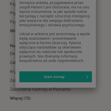
Niniejsza ankieta, przygotowana przez
Psycholodzy Stare Miasto
zespół Patient Care Doctoralia, ma na celu
lepsze zrozumienie, w jaki sposób ludzie
Psycholodzy Nowe Miasto
korzystają z narzędzi sztucznej inteligencji
jako wsparcia dla swojego dobrostanu
Psycholodzy Wilda
emocjonalnego i zdrowia psychicznego.
Więcej (3)
Udział w ankiecie jest anonimowy, a wyniki
Więcej w kategorii: Psycholodzy w pobliżu
będą analizowane i prezentowane
wyłącznie w formie zbiorczej. Pytania
Najczęście leczone choroby
dotyczące nastolatków są skierowane
wyłącznie do rodziców lub opiekunów
Depresja w Poznaniu
prawnych. Nie zbieramy informacji
bezpośrednio od osób niepełnoletnich.
Zaburzenia lękowe w Poznaniu
Kryzys emocjonalny w Poznaniu
Start survey
Zaburzenia emocjonalne w Poznaniu
Zaburzenia nastroju w Poznaniu
Więcej (15)
Więcej w kategorii: Najczęście leczone chorob