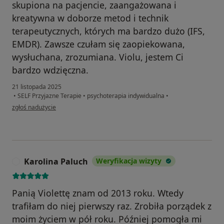
skupiona na pacjencie, zaangażowana i
kreatywna w doborze metod i technik
terapeutycznych, których ma bardzo dużo (IFS,
EMDR). Zawsze czułam się zaopiekowana,
wysłuchana, zrozumiana. Violu, jestem Ci
bardzo wdzięczna.
21 listopada 2025
•
SELF Przyjazne Terapie
•
psychoterapia indywidualna
•
w opinii użytkownika Ewelina
zgłoś nadużycie
Karolina Paluch
Weryfikacja wizyty
K
Panią Violettę znam od 2013 roku. Wtedy
trafiłam do niej pierwszy raz. Zrobiła porządek z
moim życiem w pół roku. Później pomogła mi