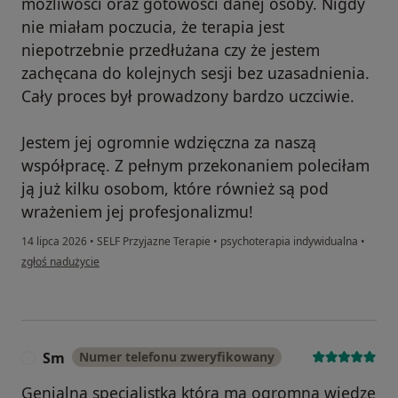
możliwości oraz gotowości danej osoby. Nigdy
nie miałam poczucia, że terapia jest
niepotrzebnie przedłużana czy że jestem
zachęcana do kolejnych sesji bez uzasadnienia.
Cały proces był prowadzony bardzo uczciwie.
Jestem jej ogromnie wdzięczna za naszą
współpracę. Z pełnym przekonaniem poleciłam
ją już kilku osobom, które również są pod
wrażeniem jej profesjonalizmu!
14 lipca 2026
•
SELF Przyjazne Terapie
•
psychoterapia indywidualna
•
w opinii użytkownika Misia
zgłoś nadużycie
Sm
Numer telefonu zweryfikowany
S
Genialna specjalistka która ma ogromną wiedzę