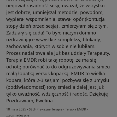
negował zasadność sesji, uważał, że wszystko
jest dobrze, umniejszał metodzie, powodom,
wypierał wspomnienia, stawał opór (kontuzja
stopy dzień przed sesją) , zmierzyłam się z tym.
Zadziały się cuda! To było niczym domino
uzdrawiające wszystkie kompleksy, blokady,
zachowania, których w sobie nie lubiłam.
Proces nadal trwa ale już bez udziały Terapeuty.
Terapia EMDR robi taką robotę, że ma się
ochotę porównać to do odgruzowywania śmieci
małą łopatką versus koparką. EMDR to wielka
kopara, która 2-3 sesjami pozbywa się z umysłu
(podświadomości) tony śmieci a dalej jest już
tylko uważność, wdzięczność i radość. Dziękuję
Pozdrawiam, Ewelina
18 maja 2025
•
SELF Przyjazne Terapie
•
Terapia EMDR
•
w opinii użytkownika E.
zgłoś nadużycie