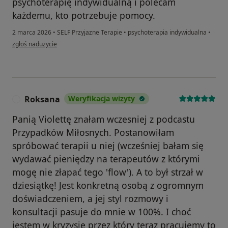
psychoterapię indywidualną i polecam
każdemu, kto potrzebuje pomocy.
2 marca 2026
•
SELF Przyjazne Terapie
•
psychoterapia indywidualna
•
w opinii użytkownika Emilia O.
zgłoś nadużycie
Roksana
Weryfikacja wizyty
R
Panią Violettę znałam wczesniej z podcastu
Przypadków Miłosnych. Postanowiłam
spróbować terapii u niej (wcześniej bałam się
wydawać pieniędzy na terapeutów z którymi
mogę nie złapać tego 'flow'). A to był strzał w
dziesiątkę! Jest konkretną osobą z ogromnym
doświadczeniem, a jej styl rozmowy i
konsultacji pasuje do mnie w 100%. I choć
jestem w kryzysie przez który teraz pracujemy to