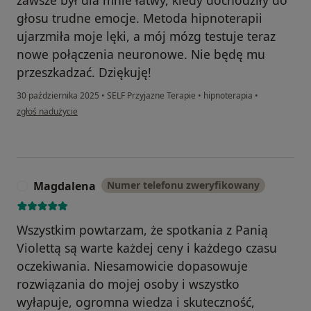
głosu trudne emocje. Metoda hipnoterapii
ujarzmiła moje lęki, a mój mózg testuje teraz
nowe połączenia neuronowe. Nie będę mu
przeszkadzać. Dziękuję!
30 października 2025
•
SELF Przyjazne Terapie
•
hipnoterapia
•
w opinii użytkownika Magda
zgłoś nadużycie
Magdalena
Numer telefonu zweryfikowany
M
Wszystkim powtarzam, że spotkania z Panią
Violettą są warte każdej ceny i każdego czasu
oczekiwania. Niesamowicie dopasowuje
rozwiązania do mojej osoby i wszystko
wyłapuje, ogromna wiedza i skuteczność,