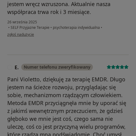
jestem wręcz wzruszona. Aktualnie nasza
współpraca trwa rok i 3 miesiące.
26 września 2025
•
SELF Przyjazne Terapie
•
psychoterapia indywidualna
•
w opinii użytkownika Magdalena
zgłoś nadużycie
E.
Numer telefonu zweryfikowany
E
Pani Violetto, dziękuję za terapię EMDR. Długo
jestem na ścieżce rozwoju, przyglądając się
sobie, mechanizmom rządzącym człowiekiem.
Metoda EMDR przyciągnęła mnie by uporać się
z jakimś wewnętrznym przeczuciem, że gdzieś
głęboko we mnie jest coś, czego sama nie
uleczę, coś co jest przyczyną wielu programów,
które rządzą mną podświadomie. Choć umysł