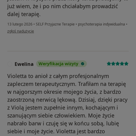
już wiem, że i po nim chciałabym prowadzić
dalej terapię.
13 lutego 2026
•
SELF Przyjazne Terapie
•
psychoterapia indywidualna
•
w opinii użytkownika Roksana
zgłoś nadużycie
Ewelina
Weryfikacja wizyty
E
Violetta to anioł z całym profesjonalnym
zapleczem terapeutycznym. Trafiłam na terapię
w najgorszym okresie mojego życia, z bardzo
zaostrzoną nerwicą lękową. Dzisiaj, dzięki pracy
z Violą jestem zupełnie innym, kochającym i
szanującym siebie człowiekiem. Moje życie
nabrało barw i czuję się w końcu sobą, lubię
siebie i moje życie. Violetta jest bardzo