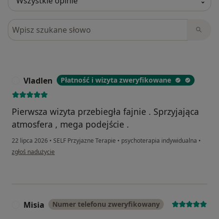
Szukaj w opiniach
Vladlen
Płatność i wizyta zweryfikowane
V
Pierwsza wizyta przebiegła fajnie . Sprzyjająca
atmosfera , mega podejście .
22 lipca 2026
•
SELF Przyjazne Terapie
•
psychoterapia indywidualna
•
w opinii użytkownika Vladlen
zgłoś nadużycie
Misia
Numer telefonu zweryfikowany
M