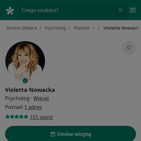
Me
Czego szukasz?
Strona Główna
Psycholog
Poznań
Violetta Nowack
Zmień miasto
Violetta Nowacka
O specjalizacjach
Psycholog
·
Więcej
Poznań
1 adres
151 opinii
Umów wizytę