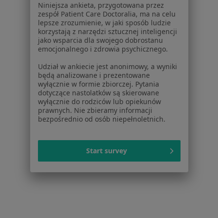
Niniejsza ankieta, przygotowana przez
zespół Patient Care Doctoralia, ma na celu
Interniści w Białymstoku
lepsze zrozumienie, w jaki sposób ludzie
korzystają z narzędzi sztucznej inteligencji
Psycholodzy w Białymstoku
jako wsparcia dla swojego dobrostanu
emocjonalnego i zdrowia psychicznego.
Ginekolodzy w Białymstoku
Udział w ankiecie jest anonimowy, a wyniki
Pediatrzy w Białymstoku
będą analizowane i prezentowane
wyłącznie w formie zbiorczej. Pytania
Więcej (15)
dotyczące nastolatków są skierowane
Więcej w kategorii: Popularne specjalizacje
wyłącznie do rodziców lub opiekunów
prawnych. Nie zbieramy informacji
bezpośrednio od osób niepełnoletnich.
Strona Główna
Usługi I Zabiegi
Usg Jąder
Zmień miasto
Białystok
Start survey
Serwis