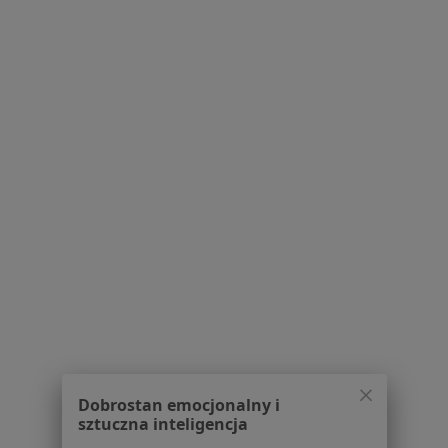
Poproś o wizytę
Powiązane wyszukiwania
Usługi w Białymstoku
Konsultacja internistyczna w Białymstoku
Konsultacja gastrologiczna w Białymstoku
Konsultacja kardiologiczna w Białymstoku
Konsultacja pulmonologiczna w Białymstoku
Konsultacja endokrynologiczna w Białymstoku
Więcej (15)
Więcej w kategorii: Usługi w Białymstoku
Dobrostan emocjonalny i
Popularne specjalizacje
sztuczna inteligencja
Stomatolodzy w Białymstoku