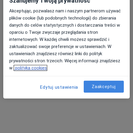
Szanujemy Twoją prywatność
Akceptując, pozwalasz nam i naszym partnerom używać
plików cookie (lub podobnych technologii) do zbierania
danych do celów statystycznych i dostarczania treści w
oparciu o Twoje zwyczaje przeglądania stron
internetowych. W każdej chwili możesz sprawdzić i
zaktualizować swoje preferencje w ustawieniach. W
ustawieniach znajdziesz również linki do polityk
Bezpieczne płatności
prywatności stron trzecich. Więcej informacji znajdziesz
Wiesława Moczulska
w
polityka cookies
·
Więcej
Radiolog
38 opinii
Zaakceptuj
Edytuj ustawienia
Warszawska 52 lok 1, Białystok
•
Mapa
Art Medica & Inter Clinic Białystok
USG jąder
200 zł
Specjalista nie oferuje umawiania online pod tym adresem.
Poproś o wizytę