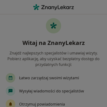
Me
Usg Jąder • Białystok, podlaskie
Filtry
• 1
Ubezpieczenie
Map
USG jąder specjaliści w Białymstoku
Witaj na ZnanyLekarz
Jak działają wyniki wyszukiwania
Znajdź najlepszych specjalistów i umawiaj wizyty.
Pobierz aplikację, aby uzyskać bezpłatny dostęp do
Jaką wizytę chcesz umówić?
przydatnych funkcji:
USG jąder
Łatwo zarządzaj swoimi wizytami
Wysyłaj wiadomości do specjalistów
Otrzymuj powiadomienia