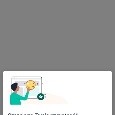
Bezpieczne płatności
dr n. med. Piotr Musiałowski
·
Więcej
Radiolog, Ultrasonografista
173 opinie
Wojskowa 4/9, Białystok
•
Mapa
Gabinet USG Białystok dr n.med. Piotr Musiałowski
USG jąder
200 zł
Specjalista nie oferuje umawiania online pod tym adresem.
Poproś o wizytę