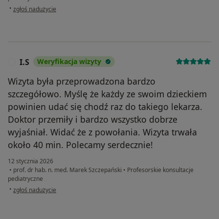
w opinii użytkownika Lidia
•
zgłoś nadużycie
I.S
Weryfikacja wizyty
I
Wizyta była przeprowadzona bardzo
szczegółowo. Myślę że każdy ze swoim dzieckiem
powinien udać się chodź raz do takiego lekarza.
Doktor przemiły i bardzo wszystko dobrze
wyjaśniał. Widać że z powołania. Wizyta trwała
około 40 min. Polecamy serdecznie!
12 stycznia 2026
•
prof. dr hab. n. med. Marek Szczepański
•
Profesorskie konsultacje
pediatryczne
w opinii użytkownika I.S
•
zgłoś nadużycie