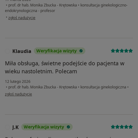
•
prof. dr hab. Monika Zbucka - Krętowska
•
konsultacja ginekologiczno-
endokrynologiczna - profesor
w opinii użytkownika BS
•
zgłoś nadużycie
Klaudia
Weryfikacja wizyty
K
Miła obsługa, świetne podejście do pacjenta w
wieku nastoletnim. Polecam
12 lutego 2026
•
prof. dr hab. Monika Zbucka - Krętowska
•
konsultacja ginekologiczna
•
w opinii użytkownika Klaudia
zgłoś nadużycie
J.K
Weryfikacja wizyty
J