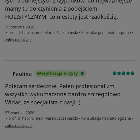
tych trudniejszych przypadków. Co najważniejsze
mamy tu do czynienia z podejściem
HOLISTYCZNYM, co niestety jest rzadkością.
15 czerwca 2026
•
prof. dr hab. n. med. Marek Szczepański
•
Konsultacja neonatologiczna
•
w opinii użytkownika Aleksandra
zgłoś nadużycie
Paulina
Weryfikacja wizyty
P
Polecam serdecznie. Pełen profesjonalizm,
wszystko wytłumaczone bardzo szczegółowo.
Widać, że specjalista z pasji :)
27 kwietnia 2026
•
prof. dr hab. n. med. Marek Szczepański
•
Konsultacja neonatologiczna
•
w opinii użytkownika Paulina
zgłoś nadużycie