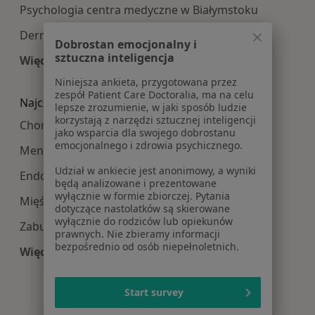
Psychologia centra medyczne w Białymstoku
Dermatologia centra medyczne w Białymstoku
Dobrostan emocjonalny i
sztuczna inteligencja
Więcej (10)
Więcej w kategorii: Najpopularniesze centra m
Niniejsza ankieta, przygotowana przez
zespół Patient Care Doctoralia, ma na celu
Najczęście leczone choroby
lepsze zrozumienie, w jaki sposób ludzie
korzystają z narzędzi sztucznej inteligencji
Choroby ginekologiczne w Białymstoku
jako wsparcia dla swojego dobrostanu
emocjonalnego i zdrowia psychicznego.
Menopauza w Białymstoku
Udział w ankiecie jest anonimowy, a wyniki
Endometrioza w Białymstoku
będą analizowane i prezentowane
wyłącznie w formie zbiorczej. Pytania
Mięśniaki macicy w Białymstoku
dotyczące nastolatków są skierowane
wyłącznie do rodziców lub opiekunów
Zaburzenia miesiączkowania w Białymstoku
prawnych. Nie zbieramy informacji
bezpośrednio od osób niepełnoletnich.
Więcej (15)
Więcej w kategorii: Najczęście leczone choroby
Start survey