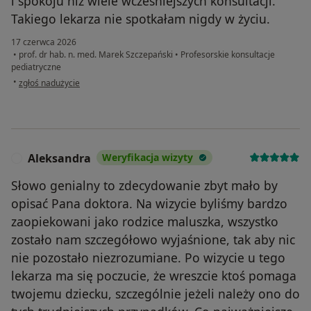
i spokoju niż wiele wcześniejszych konsultacji.
Takiego lekarza nie spotkałam nigdy w życiu.
17 czerwca 2026
•
prof. dr hab. n. med. Marek Szczepański
•
Profesorskie konsultacje
pediatryczne
w opinii użytkownika Emilia
•
zgłoś nadużycie
Aleksandra
Weryfikacja wizyty
A
Słowo genialny to zdecydowanie zbyt mało by
opisać Pana doktora. Na wizycie byliśmy bardzo
zaopiekowani jako rodzice maluszka, wszystko
zostało nam szczegółowo wyjaśnione, tak aby nic
nie pozostało niezrozumiane. Po wizycie u tego
lekarza ma się poczucie, że wreszcie ktoś pomaga
twojemu dziecku, szczególnie jeżeli należy ono do