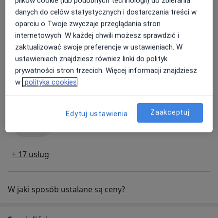
plików cookie (lub podobnych technologii) do zbierania
danych do celów statystycznych i dostarczania treści w
Wkładka domaciczna
oparciu o Twoje zwyczaje przeglądania stron
wkładka domaciczna
Od 700 zł
Szczegóły
internetowych. W każdej chwili możesz sprawdzić i
zaktualizować swoje preferencje w ustawieniach. W
Umów
ustawieniach znajdziesz również linki do polityk
prywatności stron trzecich. Więcej informacji znajdziesz
w
polityka cookies
Konsultacja andrologiczna
Konsultacja andrologiczna
Od 350 zł
Szczegóły
Zaakceptuj
Edytuj ustawienia
Umów
+ 17 usług
W jaki sposób ustalane są ceny?