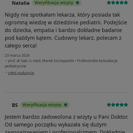
Natalia
Weryfikacja wizyty
N
Nigdy nie spotkałam lekarza, który posiada tak
ogromną wiedzę w dziedzinie pediatrii. Podejście
do dziecka, empatia i bardzo dokładne badanie
pod każdym kątem. Cudowny lekarz, polecam z
całego serca!
23 marca 2026
•
prof. dr hab. n. med. Marek Szczepański
•
Profesorskie konsultacje
pediatryczne
w opinii użytkownika Natalia
•
zgłoś nadużycie
BS
Weryfikacja wizyty
B
Jestem bardzo zadowolona z wizyty u Pani Doktor.
Od samego początku wykazała się dużym
zaangażowaniem i profesjonalizmem. Dokładnie