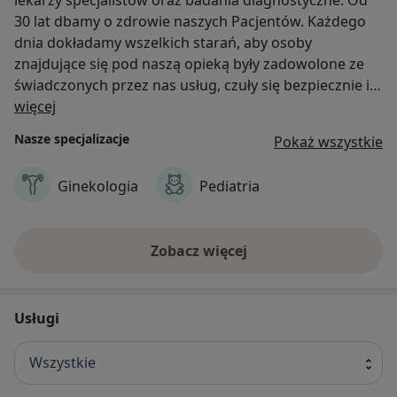
30 lat dbamy o zdrowie naszych Pacjentów. Każdego
dnia dokładamy wszelkich starań, aby osoby
znajdujące się pod naszą opieką były zadowolone ze
świadczonych przez nas usług, czuły się bezpiecznie i
O nas
wiedziały, że mogą liczyć na pomoc i poradę
więcej
doświadczonych specjalistów. Dzięki zaufaniu
Nasze specjalizacje
Pokaż wszystkie
okazywanemu nam przez Pacjentów przez te
wszystkie lata, dzięki naszej codziennej pracy
Ginekologia
Pediatria
wykonywanej profesjonalnie i z zaangażowaniem dziś
Grupa LUX MED może poszczycić się mianem lidera
prywatnych usług medycznych w Polsce. Pod naszą
Zobacz więcej
opieką znajduje się ponad 1 700 000 Pacjentów, którzy
mogą korzystać z naszych usług w przeszło 1700
nowocześnie wyposażonych placówkach (blisko 200
Usługi
własnych oraz około 1600 współpracujących
zlokalizowanych na terenie całego kraju). Do
dyspozycji Pacjentów pozostaje blisko 5000 lekarzy
Wszystkie
kilkudziesięciu specjalności.