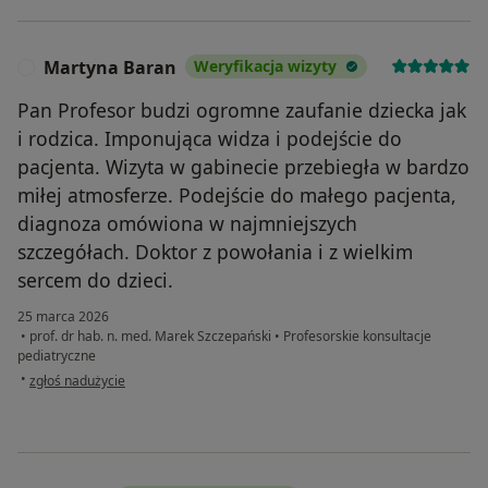
Martyna Baran
Weryfikacja wizyty
M
Pan Profesor budzi ogromne zaufanie dziecka jak
i rodzica. Imponująca widza i podejście do
pacjenta. Wizyta w gabinecie przebiegła w bardzo
miłej atmosferze. Podejście do małego pacjenta,
diagnoza omówiona w najmniejszych
szczegółach. Doktor z powołania i z wielkim
sercem do dzieci.
25 marca 2026
•
prof. dr hab. n. med. Marek Szczepański
•
Profesorskie konsultacje
pediatryczne
w opinii użytkownika Martyna Baran
•
zgłoś nadużycie