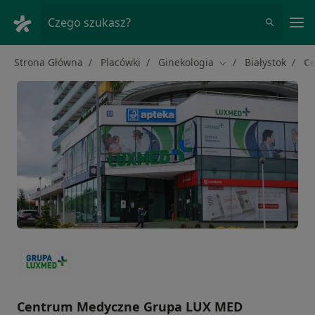
Me
Czego szukasz?
Strona Główna
Placówki
Ginekologia
Białystok
Ce
Zmień miasto
Centrum Medyczne Grupa LUX MED