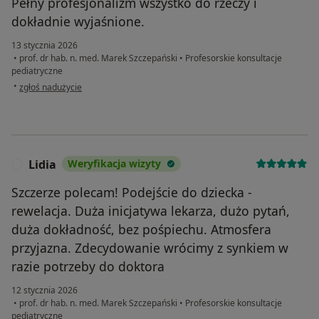
Pełny profesjonalizm wszystko do rzeczy i
dokładnie wyjaśnione.
13 stycznia 2026
•
prof. dr hab. n. med. Marek Szczepański
•
Profesorskie konsultacje
pediatryczne
w opinii użytkownika J.K
•
zgłoś nadużycie
Lidia
Weryfikacja wizyty
L
Szczerze polecam! Podejście do dziecka -
rewelacja. Duża inicjatywa lekarza, dużo pytań,
duża dokładność, bez pośpiechu. Atmosfera
przyjazna. Zdecydowanie wrócimy z synkiem w
razie potrzeby do doktora
12 stycznia 2026
•
prof. dr hab. n. med. Marek Szczepański
•
Profesorskie konsultacje
pediatryczne