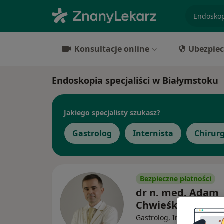
specjaliz
Konsultacje online
Ubezpiec
Endoskopia specjaliści w Białymstoku
Jakiego specjalisty szukasz?
Gastrolog
Internista
Chirur
Bezpieczne płatności
dr n. med. Adam
Chwieśko
·
Wię
Gastrolog, Internista