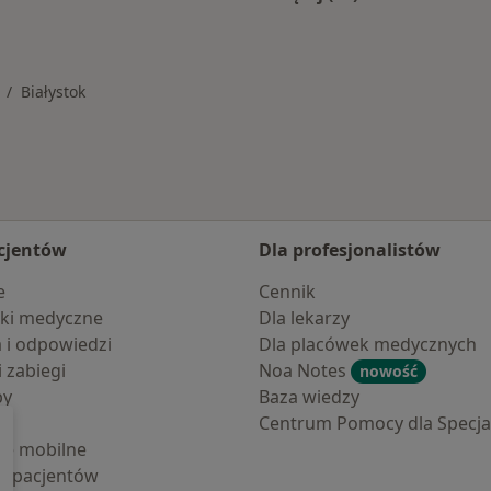
mstoku
Więcej w kategorii: 
Białystok
mień miasto
cjentów
Dla profesjonalistów
e
Cennik
ki medyczne
Dla lekarzy
a i odpowiedzi
Dla placówek medycznych
i zabiegi
Noa Notes
nowość
by
Baza wiedzy
Centrum Pomocy dla Specjal
cje mobilne
la pacjentów