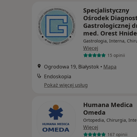
Specjalistyczny
Ośrodek Diagnost
Gastrologicznej dr
med. Orest Hnid
Gastrologia, Interna, Chir
Więcej
15 opinii
Ogrodowa 19, Białystok
•
Mapa
Endoskopia
Pokaż więcej usług
Humana Medica
Omeda
Ortopedia, Chirurgia, Int
Więcej
167 opinii