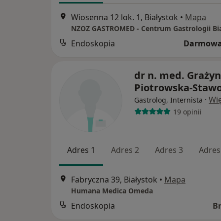
Wiosenna 12 lok. 1, Białystok
•
Mapa
NZOZ GASTROMED - Centrum Gastrologii Bi
Endoskopia
Darmowa
dr n. med. Graży
Piotrowska-Staw
·
Wię
Gastrolog, Internista
19 opinii
Adres 1
Adres 2
Adres 3
Adres
Fabryczna 39, Białystok
•
Mapa
Humana Medica Omeda
Endoskopia
B