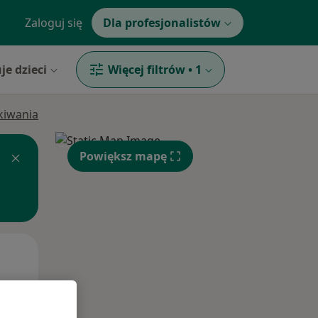
Zaloguj się
Dla profesjonalistów
je dzieci
Więcej filtrów
•
1
ukiwania
Powiększ mapę
Śr,
Czw,
Pt,
12 Sie
13 Sie
14 Sie