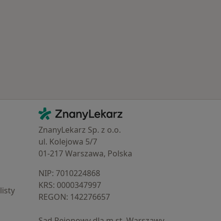
Popularne specjalizacje
Kontakt
ZnanyLekarz - Strona główna
ZnanyLekarz Sp. z o.o.
ul. Kolejowa 5/7
01-217 Warszawa, Polska
NIP: ⁠7010224868
KRS: ⁠0000347997
isty
REGON: ⁠142276657
Sąd Rejonowy dla m.st. Warszawy