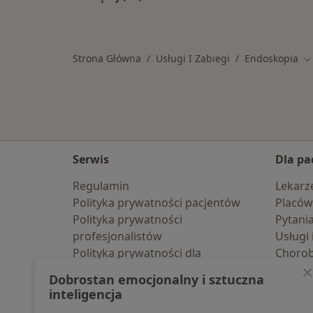
Więcej w kategorii: Usługi w Biały
Strona Główna
Usługi I Zabiegi
Endoskopia
Z
Serwis
Dla pa
Regulamin
Lekarz
Polityka prywatności pacjentów
Placów
Polityka prywatności
Pytani
profesjonalistów
Usługi 
Polityka prywatności dla
Choro
profesjonalistów, których dane
Pomoc
Dobrostan emocjonalny i sztuczna
pozyskaliśmy samodzielnie
Aplika
inteligencja
Polityka cookies
Blog d