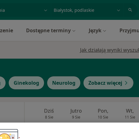
acja, badanie lub nazwisko
miasto lub dzielnica
zenie
Dostępne terminy
Język
Przyjmu
Jak działają wyniki wysz
g
Ginekolog
Neurolog
Zobacz więcej
Dziś
Jutro
Pon,
Wt,
8 Sie
9 Sie
10 Sie
11 Sie
cej
Umawianie online nie jest dostępne