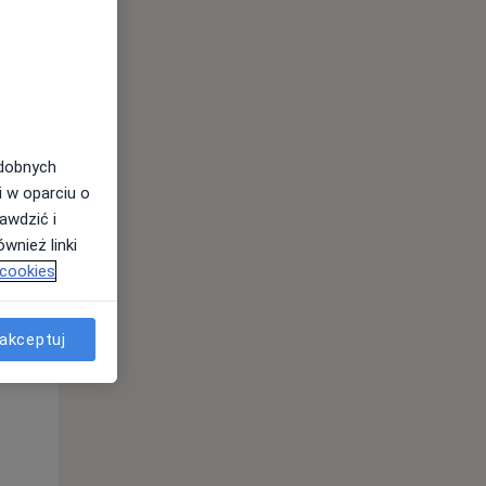
odobnych
i w oparciu o
awdzić i
wnież linki
 cookies
Śr,
Czw,
Pt,
12 Sie
13 Sie
14 Sie
akceptuj