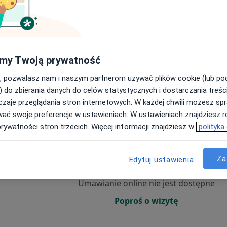
Poproś o wizytę
icą
my Twoją prywatność
, pozwalasz nam i naszym partnerom używać plików cookie (lub p
) do zbierania danych do celów statystycznych i dostarczania treśc
zaje przeglądania stron internetowych. W każdej chwili możesz spr
od 100 zł
wać swoje preferencje w ustawieniach. W ustawieniach znajdziesz ró
prywatności stron trzecich. Więcej informacji znajdziesz w
polityka
Dziś
Jutro
Pon,
Wt,
8 Sie
9 Sie
10 Sie
11 Sie
Za
Edytuj ustawienia
cej
Umawianie online nie jest dostępne
Poproś o wizytę