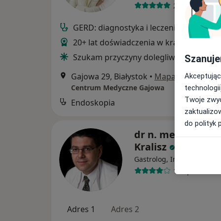
254 opinie
GERD: diagnostyka i leczenie
20+ lat doświadczenia w kraju i za gran
Szukam przyczyny dolegliwości
Szanuje
Gajowa 29, Białystok
•
Mapa
Akceptując
Centrum Medyczne Gajowa
technologii
Twoje zwyc
Endoskopia
zaktualizo
do polityk 
dr n. med. Maciej
Kralisz
·
Wię
Gastrolog, Internista
13 opinii
Adres 1
Adres 2