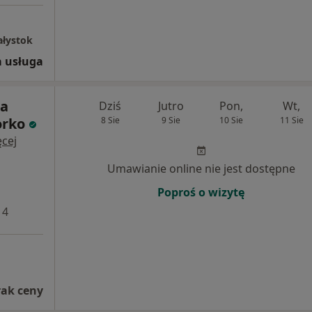
ałystok
 usługa
na
Dziś
Jutro
Pon,
Wt,
orko
8 Sie
9 Sie
10 Sie
11 Sie
cej
Umawianie online nie jest dostępne
Poproś o wizytę
 4
rak ceny