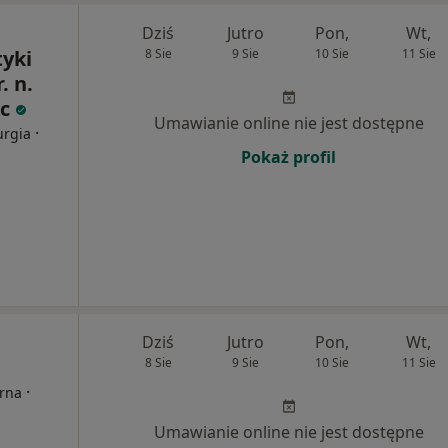
Dziś
Jutro
Pon,
Wt,
yki
8 Sie
9 Sie
10 Sie
11 Sie
. n.
ec
Umawianie online nie jest dostępne
·
urgia
Pokaż profil
Dziś
Jutro
Pon,
Wt,
8 Sie
9 Sie
10 Sie
11 Sie
·
erna
Umawianie online nie jest dostępne