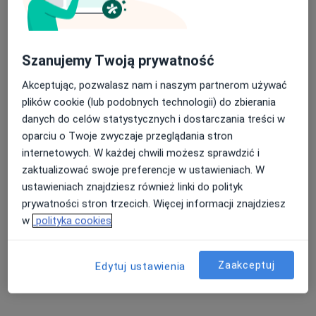
Szanujemy Twoją prywatność
Akceptując, pozwalasz nam i naszym partnerom używać
lek. Maciej Rogowski
plików cookie (lub podobnych technologii) do zbierania
danych do celów statystycznych i dostarczania treści w
·
Więcej
W trakcie specjalizacji (Radiolog)
oparciu o Twoje zwyczaje przeglądania stron
17 opinii
internetowych. W każdej chwili możesz sprawdzić i
Adres 1
Adres 2
Adres 3
zaktualizować swoje preferencje w ustawieniach. W
ustawieniach znajdziesz również linki do polityk
prywatności stron trzecich. Więcej informacji znajdziesz
Gen. Gustawa Orlicz-Dreszera 1, lokal 8, Białystok
•
Mapa
w
polityka cookies
Centrum Medyczne Renew Clinic - Poradnie lekarzy specjalistów, Klinika medycyny estetycznej
USG tarczycy
200 zł
Zaakceptuj
Edytuj ustawienia
Specjalista nie oferuje umawiania online pod tym adresem.
Poproś o wizytę