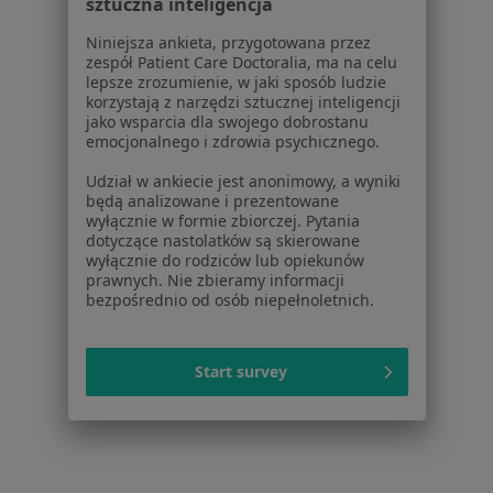
sztuczna inteligencja
Więcej (15)
Więcej w kategorii: Usługi w Białymstoku
Niniejsza ankieta, przygotowana przez
zespół Patient Care Doctoralia, ma na celu
Popularne specjalizacje
lepsze zrozumienie, w jaki sposób ludzie
korzystają z narzędzi sztucznej inteligencji
Stomatolodzy w Białymstoku
jako wsparcia dla swojego dobrostanu
emocjonalnego i zdrowia psychicznego.
Interniści w Białymstoku
Udział w ankiecie jest anonimowy, a wyniki
Psycholodzy w Białymstoku
będą analizowane i prezentowane
wyłącznie w formie zbiorczej. Pytania
Ginekolodzy w Białymstoku
dotyczące nastolatków są skierowane
wyłącznie do rodziców lub opiekunów
Pediatrzy w Białymstoku
prawnych. Nie zbieramy informacji
bezpośrednio od osób niepełnoletnich.
Więcej (15)
Więcej w kategorii: Popularne specjalizacje
Start survey
Strona Główna
Usługi I Zabiegi
Usg Tarczycy
Zmień miast
Białystok
Zmień miasto