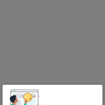
Bezpieczne płatności
Wiesława Moczulska
·
Więcej
Radiolog
38 opinii
Warszawska 52 lok 1, Białystok
•
Mapa
Art Medica & Inter Clinic Białystok
USG tarczycy
200 zł
Specjalista nie oferuje umawiania online pod tym adresem.
Poproś o wizytę