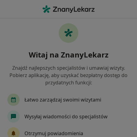
Me
Usg Tarczycy • Białystok, podlaskie
Filtry
• 1
Ubezpieczenie
Map
USG tarczycy specjaliści w Białymstoku
Witaj na ZnanyLekarz
Jak działają wyniki wyszukiwania
Znajdź najlepszych specjalistów i umawiaj wizyty.
Pobierz aplikację, aby uzyskać bezpłatny dostęp do
Jaką wizytę chcesz umówić?
przydatnych funkcji:
USG tarczycy
Konsultacja endokrynologiczna 
Łatwo zarządzaj swoimi wizytami
Wysyłaj wiadomości do specjalistów
Otrzymuj powiadomienia