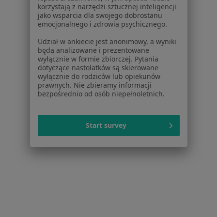
Dla lekarzy
korzystają z narzędzi sztucznej inteligencji
jako wsparcia dla swojego dobrostanu
Dla placówek medycznych
emocjonalnego i zdrowia psychicznego.
Noa Notes
nowość
Baza wiedzy
Udział w ankiecie jest anonimowy, a wyniki
będą analizowane i prezentowane
Centrum Pomocy dla Specjalisty
wyłącznie w formie zbiorczej. Pytania
dotyczące nastolatków są skierowane
Kontakt
wyłącznie do rodziców lub opiekunów
ZnanyLekarz - Strona główna
prawnych. Nie zbieramy informacji
bezpośrednio od osób niepełnoletnich.
ZnanyLekarz Sp. z o.o.
ul. Kolejowa 5/7
01-217 Warszawa, Polska
Start survey
NIP: ⁠7010224868
KRS: ⁠0000347997
REGON: ⁠142276657
Sąd Rejonowy dla m.st. Warszawy w Warszawie XII
Wydział Gospodarczy KRS
Facebook
otwiera się w nowej karcie