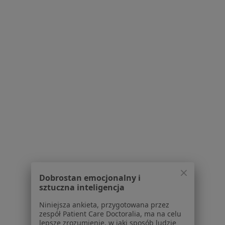
O nas
Praca
Rekrutujemy!
Partnerzy
Centrum prasowe
Kontakt
Dla pacjentów
Lekarze
Placówki medyczne
Pytania i odpowiedzi
Usługi i zabiegi
Choroby
Pomoc
Aplikacje mobilne
Dobrostan emocjonalny i
Blog dla pacjentów
sztuczna inteligencja
Dla profesjonalistów
Niniejsza ankieta, przygotowana przez
zespół Patient Care Doctoralia, ma na celu
Cennik
lepsze zrozumienie, w jaki sposób ludzie