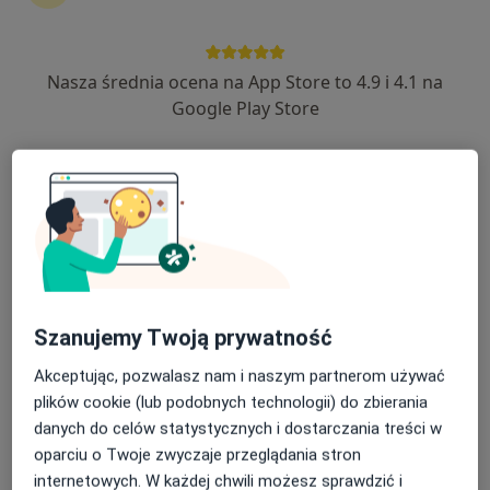
Diagnostyka
18 opinii
Nasza średnia ocena na App Store to 4.9 i 4.1 na
Francuska 34, Katowice
•
Mapa
Google Play Store
Tomografia klatki piersiowej
od 370 zł
Pokaż więcej usług
Brak dostępnych specjalistów z wolnymi terminami w tym centrum medycznym.
Pokaż profil
Szanujemy Twoją prywatność
Akceptując, pozwalasz nam i naszym partnerom używać
plików cookie (lub podobnych technologii) do zbierania
danych do celów statystycznych i dostarczania treści w
oparciu o Twoje zwyczaje przeglądania stron
internetowych. W każdej chwili możesz sprawdzić i