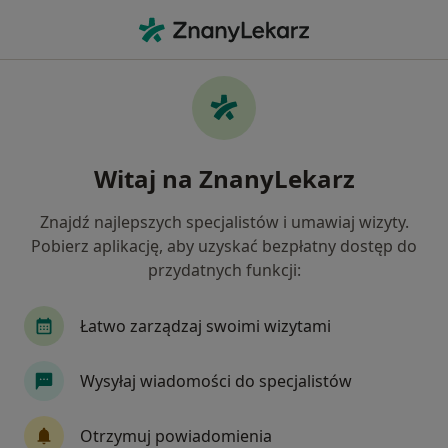
Me
Tomografia Klatki Piersiowej • Sosnowiec, śląskie
Filtry
• 1
Mapa
Tomografia klatki piersiowej specjaliści w
Witaj na ZnanyLekarz
Sosnowcu
Jak działają wyniki wyszukiwania
Znajdź najlepszych specjalistów i umawiaj wizyty.
Pobierz aplikację, aby uzyskać bezpłatny dostęp do
przydatnych funkcji:
Łatwo zarządzaj swoimi wizytami
Wysyłaj wiadomości do specjalistów
LUX MED Diagnostyka Katowice -
Otrzymuj powiadomienia
Francuska 34