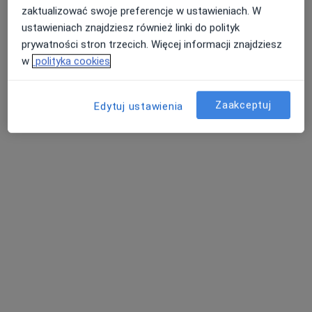
Centrum Diagnostyczne HELIMED
zaktualizować swoje preferencje w ustawieniach. W
Sosnowiec
ustawieniach znajdziesz również linki do polityk
Diagnostyka, Radiologia
prywatności stron trzecich. Więcej informacji znajdziesz
9 opinii
w
polityka cookies
Teatralna 11, Sosnowiec
•
Mapa
Tomografia klatki piersiowej
od 370 zł
Zaakceptuj
Edytuj ustawienia
Pokaż więcej usług
Brak dostępnych specjalistów z wolnymi terminami w tym centrum medycznym.
Pokaż profil